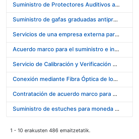
Suministro de Protectores Auditivos a medida para las personas trabajadoras de los Centros de Trabajo de Madrid y Burgos
Suministro de gafas graduadas antiproyecciones para los trabajadores de la FNMT-RCM en los centros de trabajo de Madrid y Burgos
Servicios de una empresa externa para el asesoramiento y resolución de los recursos de alzada que se presentan relacionados con procesos de selección para la FNMT-RCM
Acuerdo marco para el suministro e instalación de persianas, estores y otros complementos
Servicio de Calibración y Verificación Externa de los Equipos de Medición del Servicio de Prevención de la FNMT-RCM
Conexión mediante Fibra Óptica de los Centros de Proceso de Datos (CPDs) de las sedes de la FNMT-RCM de Burgos y Madrid
Contratación de acuerdo marco para el Suministro de Material de Electricidad para la Fábrica Nacional de Moneda y Timbre-Real Casa de la Moneda en su centro de trabajo de Burgos
Suministro de estuches para moneda de 30 €
1 - 10 erakusten 486 emaitzetatik.