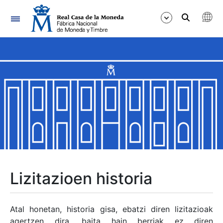
Nabigazioa
Erakutsi/Ezkutatu
Erakutsi/Ezkutatu
Erakutsi/Ezkutatu
Erakutsi/Ezkutatu
Erakutsi/Ezkutatu
Lizitazioen historia
Erakutsi/Ezkutatu
Atal honetan, historia gisa, ebatzi diren lizitazioak
agertzen dira, baita hain berriak ez diren