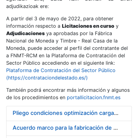
adjudikazioak ere:
A partir del 3 de mayo de 2022, para obtener
Erakutsi/Ezkutatu
información respecto a
Licitaciones en curso
y
Erakutsi/Ezkutatu
Adjudicaciones
ya aprobadas por la Fábrica
Nacional de Moneda y Timbre - Real Casa de la
Erakutsi/Ezkutatu
Moneda, puede acceder al perfil del contratante del
a FNMT-RCM en la Plataforma de Contratación del
Sector Público accediendo en el siguiente link:
Plataforma de Contratación del Sector Público
(https://contrataciondelestado.es/)
También podrá encontrar más información y algunos
de los procedimientos en
portallicitacion.fnmt.es
Pliego condiciones optimización cargas compras firmado
Erakutsi/Ezkutatu
Acuerdo marco para la fabricación de piezas