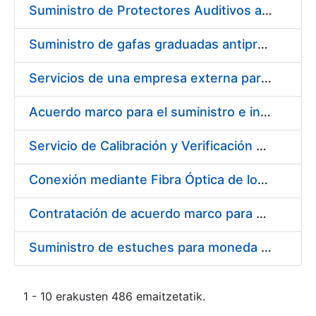
Suministro de Protectores Auditivos a medida para las personas trabajadoras de los Centros de Trabajo de Madrid y Burgos
Suministro de gafas graduadas antiproyecciones para los trabajadores de la FNMT-RCM en los centros de trabajo de Madrid y Burgos
Servicios de una empresa externa para el asesoramiento y resolución de los recursos de alzada que se presentan relacionados con procesos de selección para la FNMT-RCM
Acuerdo marco para el suministro e instalación de persianas, estores y otros complementos
Servicio de Calibración y Verificación Externa de los Equipos de Medición del Servicio de Prevención de la FNMT-RCM
Conexión mediante Fibra Óptica de los Centros de Proceso de Datos (CPDs) de las sedes de la FNMT-RCM de Burgos y Madrid
Contratación de acuerdo marco para el Suministro de Material de Electricidad para la Fábrica Nacional de Moneda y Timbre-Real Casa de la Moneda en su centro de trabajo de Burgos
Suministro de estuches para moneda de 30 €
1 - 10 erakusten 486 emaitzetatik.