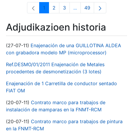
1
2
3
...
49
Orrialdea
Orrialdea
Orrialdea
Intermediate Pages Use T
Orrialdea
Adjudikazioen historia
(27-07-11)
Enajenación de una GUILLOTINA ALDEA
con grabadora modelo MP (microprocessor)
Ref.DESMO/01/2011 Enajenación de Metales
procedentes de desmonetización (3 lotes)
Enajenación de 1 Carretilla de conductor sentado
FIAT OM
(20-07-11)
Contrato marco para trabajos de
instalación de mamparas en la FNMT-RCM
(20-07-11)
Contrato marco para trabajos de pintura
en la FNMT-RCM