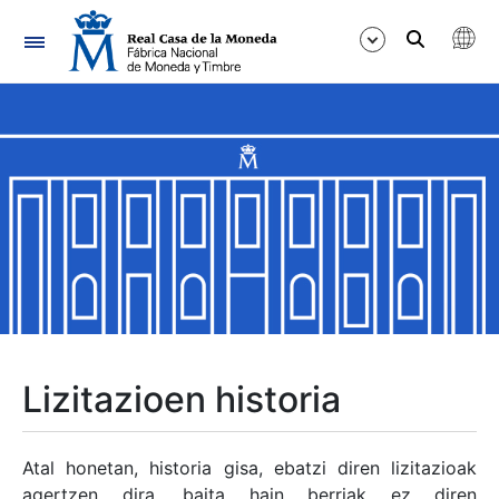
Nabigazioa
Erakutsi/Ezkutatu
Erakutsi/Ezkutatu
Erakutsi/Ezkutatu
Erakutsi/Ezkutatu
Erakutsi/Ezkutatu
Lizitazioen historia
Erakutsi/Ezkutatu
Atal honetan, historia gisa, ebatzi diren lizitazioak
agertzen dira, baita hain berriak ez diren