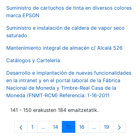
Suministro de cartuchos de tinta en diversos colores
marca EPSON
Suministro e instalación de caldera de vapor seco
saturado
Mantenimiento integral de almacén c/ Alcalá 526
Catálogos y Cartelería
Desarrollo e implantación de nuevas funcionalidades
en la intranet y en el portal laboral de la Fábrica
Nacional de Moneda y Timbre-Real Casa de la
Moneda (FNMT-RCM) Referencia: 1-16-2011
141 - 150 erakusten 184 emaitzetatik.
1
...
14
15
16
...
19
Orrialdea
Intermediate Pages Use TAB to navigate.
Orrialdea
Orrialdea
Orrialdea
Intermediate Pages
Orrialdea