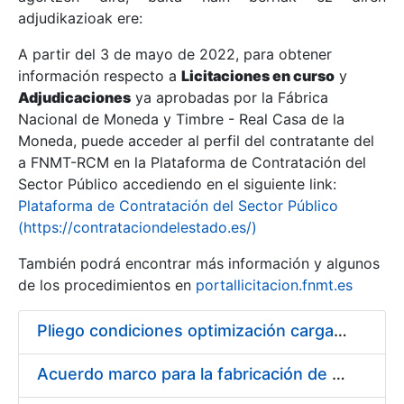
adjudikazioak ere:
A partir del 3 de mayo de 2022, para obtener
Erakutsi/Ezkutatu
información respecto a
Licitaciones en curso
y
Erakutsi/Ezkutatu
Adjudicaciones
ya aprobadas por la Fábrica
Nacional de Moneda y Timbre - Real Casa de la
Erakutsi/Ezkutatu
Moneda, puede acceder al perfil del contratante del
a FNMT-RCM en la Plataforma de Contratación del
Sector Público accediendo en el siguiente link:
Plataforma de Contratación del Sector Público
(https://contrataciondelestado.es/)
También podrá encontrar más información y algunos
de los procedimientos en
portallicitacion.fnmt.es
Pliego condiciones optimización cargas compras firmado
Erakutsi/Ezkutatu
Acuerdo marco para la fabricación de piezas