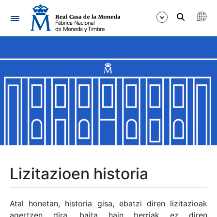
Nabigazioa
Erakutsi/Ezkutatu
Erakutsi/Ezkutatu
Erakutsi/Ezkutatu
Erakutsi/Ezkutatu
Erakutsi/Ezkutatu
Lizitazioen historia
Erakutsi/Ezkutatu
Atal honetan, historia gisa, ebatzi diren lizitazioak
agertzen dira, baita hain berriak ez diren