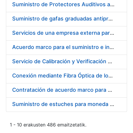
Suministro de Protectores Auditivos a medida para las personas trabajadoras de los Centros de Trabajo de Madrid y Burgos
Suministro de gafas graduadas antiproyecciones para los trabajadores de la FNMT-RCM en los centros de trabajo de Madrid y Burgos
Servicios de una empresa externa para el asesoramiento y resolución de los recursos de alzada que se presentan relacionados con procesos de selección para la FNMT-RCM
Acuerdo marco para el suministro e instalación de persianas, estores y otros complementos
Servicio de Calibración y Verificación Externa de los Equipos de Medición del Servicio de Prevención de la FNMT-RCM
Conexión mediante Fibra Óptica de los Centros de Proceso de Datos (CPDs) de las sedes de la FNMT-RCM de Burgos y Madrid
Contratación de acuerdo marco para el Suministro de Material de Electricidad para la Fábrica Nacional de Moneda y Timbre-Real Casa de la Moneda en su centro de trabajo de Burgos
Suministro de estuches para moneda de 30 €
1 - 10 erakusten 486 emaitzetatik.