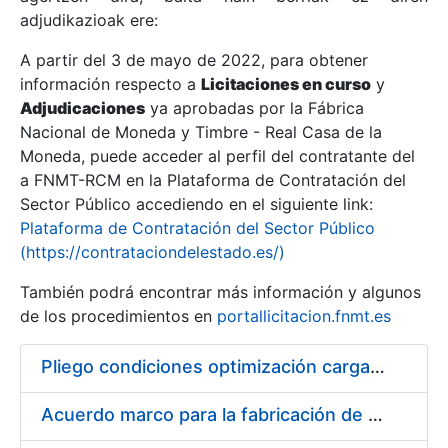
adjudikazioak ere:
A partir del 3 de mayo de 2022, para obtener
Erakutsi/Ezkutatu
información respecto a
Licitaciones en curso
y
Erakutsi/Ezkutatu
Adjudicaciones
ya aprobadas por la Fábrica
Nacional de Moneda y Timbre - Real Casa de la
Erakutsi/Ezkutatu
Moneda, puede acceder al perfil del contratante del
a FNMT-RCM en la Plataforma de Contratación del
Sector Público accediendo en el siguiente link:
Plataforma de Contratación del Sector Público
(https://contrataciondelestado.es/)
También podrá encontrar más información y algunos
de los procedimientos en
portallicitacion.fnmt.es
Pliego condiciones optimización cargas compras firmado
Erakutsi/Ezkutatu
Acuerdo marco para la fabricación de piezas