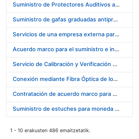
Suministro de Protectores Auditivos a medida para las personas trabajadoras de los Centros de Trabajo de Madrid y Burgos
Suministro de gafas graduadas antiproyecciones para los trabajadores de la FNMT-RCM en los centros de trabajo de Madrid y Burgos
Servicios de una empresa externa para el asesoramiento y resolución de los recursos de alzada que se presentan relacionados con procesos de selección para la FNMT-RCM
Acuerdo marco para el suministro e instalación de persianas, estores y otros complementos
Servicio de Calibración y Verificación Externa de los Equipos de Medición del Servicio de Prevención de la FNMT-RCM
Conexión mediante Fibra Óptica de los Centros de Proceso de Datos (CPDs) de las sedes de la FNMT-RCM de Burgos y Madrid
Contratación de acuerdo marco para el Suministro de Material de Electricidad para la Fábrica Nacional de Moneda y Timbre-Real Casa de la Moneda en su centro de trabajo de Burgos
Suministro de estuches para moneda de 30 €
1 - 10 erakusten 486 emaitzetatik.