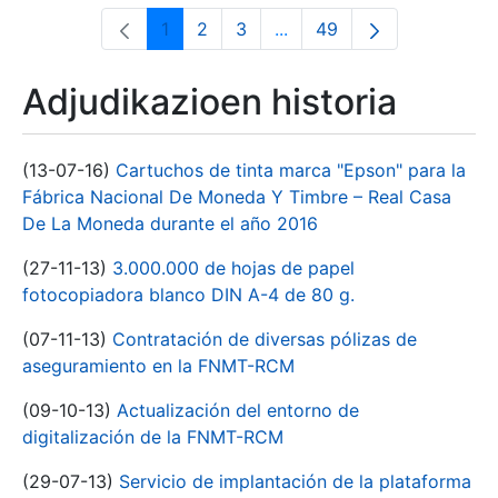
1
2
3
...
49
Orrialdea
Orrialdea
Orrialdea
Intermediate Pages Use T
Orrialdea
Adjudikazioen historia
(13-07-16)
Cartuchos de tinta marca "Epson" para la
Fábrica Nacional De Moneda Y Timbre – Real Casa
De La Moneda durante el año 2016
(27-11-13)
3.000.000 de hojas de papel
fotocopiadora blanco DIN A-4 de 80 g.
(07-11-13)
Contratación de diversas pólizas de
aseguramiento en la FNMT-RCM
(09-10-13)
Actualización del entorno de
digitalización de la FNMT-RCM
(29-07-13)
Servicio de implantación de la plataforma