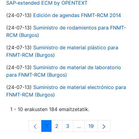
SAP-extended ECM by OPENTEXT
(24-07-13)
Edición de agendas FNMT-RCM 2014
(24-07-13)
Suministro de rodamientos para FNMT-
RCM (Burgos)
(24-07-13)
Suministro de material plástico para
FNMT-RCM (Burgos)
(24-07-13)
Suministro de material de laboratorio
para FNMT-RCM (Burgos)
(24-07-13)
Suministro de material electrónico para
FNMT-RCM (Burgos)
1 - 10 erakusten 184 emaitzetatik.
1
2
3
...
19
Orrialdea
Orrialdea
Orrialdea
Intermediate Pages Use T
Orrialdea