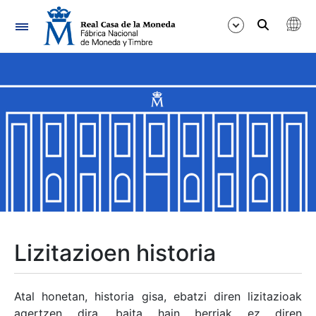
Nabigazioa
Erakutsi/Ezkutatu
Erakutsi/Ezkutatu
Erakutsi/Ezkutatu
Erakutsi/Ezkutatu
Erakutsi/Ezkutatu
Lizitazioen historia
Erakutsi/Ezkutatu
Atal honetan, historia gisa, ebatzi diren lizitazioak
agertzen dira, baita hain berriak ez diren