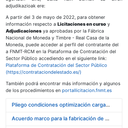
adjudikazioak ere:
A partir del 3 de mayo de 2022, para obtener
Erakutsi/Ezkutatu
información respecto a
Licitaciones en curso
y
Erakutsi/Ezkutatu
Adjudicaciones
ya aprobadas por la Fábrica
Nacional de Moneda y Timbre - Real Casa de la
Erakutsi/Ezkutatu
Moneda, puede acceder al perfil del contratante del
a FNMT-RCM en la Plataforma de Contratación del
Sector Público accediendo en el siguiente link:
Plataforma de Contratación del Sector Público
(https://contrataciondelestado.es/)
También podrá encontrar más información y algunos
de los procedimientos en
portallicitacion.fnmt.es
Pliego condiciones optimización cargas compras firmado
Erakutsi/Ezkutatu
Acuerdo marco para la fabricación de piezas