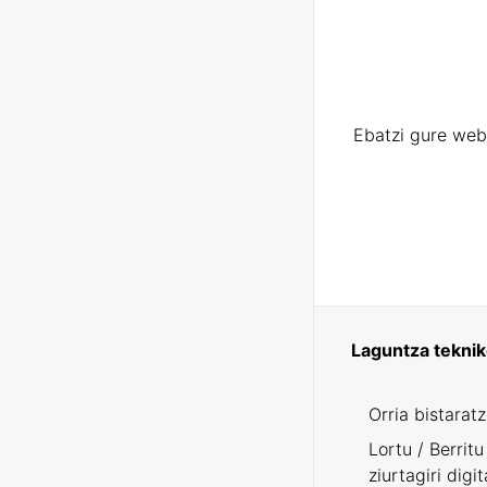
Ebatzi gure web
Laguntza tekni
Orria bistarat
Lortu / Berritu
ziurtagiri digit