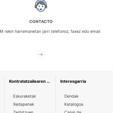
CONTACTO
rekin harremanetan jarri telefonoz, faxez edo email
Kontratatzailearen profila
Interesgarria
Eskuraketak
Dendak
Xedapenak
Katalogoa
Zerbitzuen
Canal de