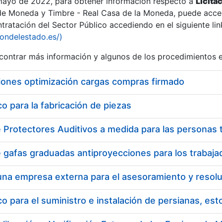
 mayo de 2022, para obtener información respecto a
Licita
de Moneda y Timbre - Real Casa de la Moneda, puede acced
ratación del Sector Público accediendo en el siguiente lin
tu
iondelestado.es/)
tu
ontrar más información y algunos de los procedimientos 
atu
iones optimización cargas compras firmado
 para la fabricación de piezas
tatu
 para el suministro e instalación de persianas, es