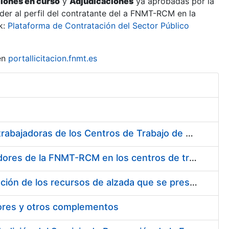
ciones en curso
y
Adjudicaciones
ya aprobadas por la
er al perfil del contratante del a FNMT-RCM en la
k:
Plataforma de Contratación del Sector Público
en
portallicitacion.fnmt.es
Suministro de Protectores Auditivos a medida para las personas trabajadoras de los Centros de Trabajo de Madrid y Burgos
Suministro de gafas graduadas antiproyecciones para los trabajadores de la FNMT-RCM en los centros de trabajo de Madrid y Burgos
Servicios de una empresa externa para el asesoramiento y resolución de los recursos de alzada que se presentan relacionados con procesos de selección para la FNMT-RCM
tores y otros complementos