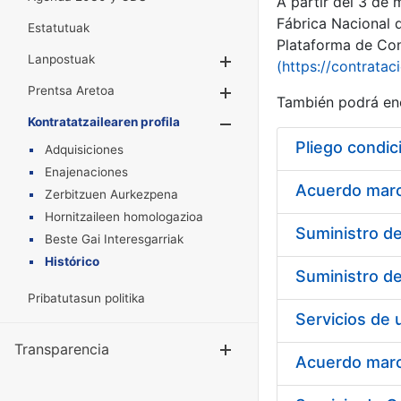
A partir del 3 de
Fábrica Nacional 
Estatutuak
Plataforma de Cont
Lanpostuak
Erakutsi/Ezkuta
(https://contratac
Prentsa Aretoa
Erakutsi/Ezkuta
También podrá enc
Kontratatzailearen profila
Erakutsi/Ezkut
Pliego condic
Adquisiciones
Enajenaciones
Acuerdo marco
Zerbitzuen Aurkezpena
Hornitzaileen homologazioa
Beste Gai Interesgarriak
Histórico
Pribatutasun politika
Transparencia
Erakutsi/Ezku
Acuerdo marco