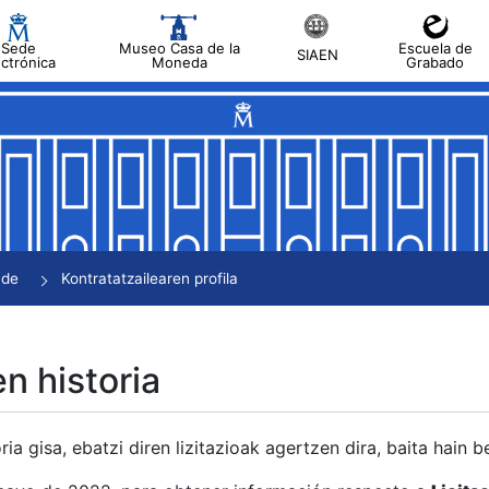
Sede
Museo Casa de la
Escuela de
SIAEN
ectrónica
Moneda
Grabado
tatu
tatu
tatu
tatu
nde
Kontratatzailearen profila
tatu
en historia
ria gisa, ebatzi diren lizitazioak agertzen dira, baita hain 
tu