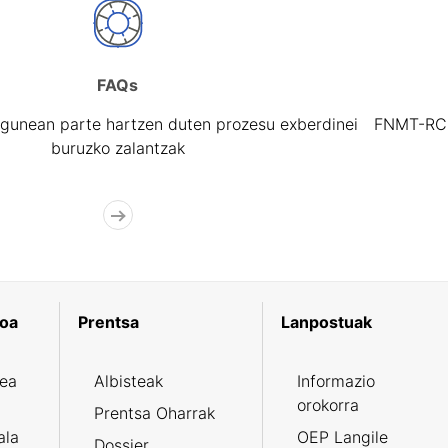
FAQs
gunean parte hartzen duten prozesu exberdinei
FNMT-RCM 
buruzko zalantzak
koa
Prentsa
Lanpostuak
zea
Albisteak
Informazio
orokorra
Prentsa Oharrak
ala
OEP Langile
Dossier