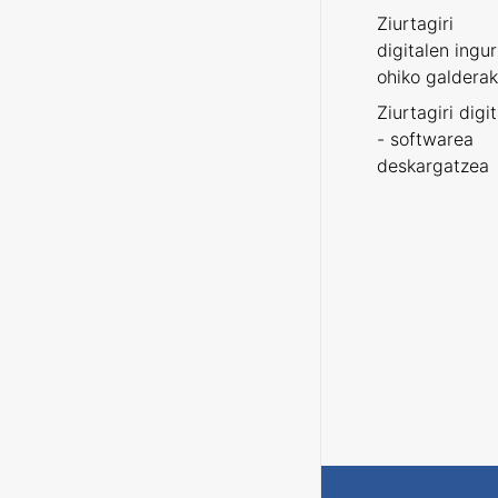
Ziurtagiri
digitalen ingu
ohiko galderak
Ziurtagiri digi
- softwarea
deskargatzea