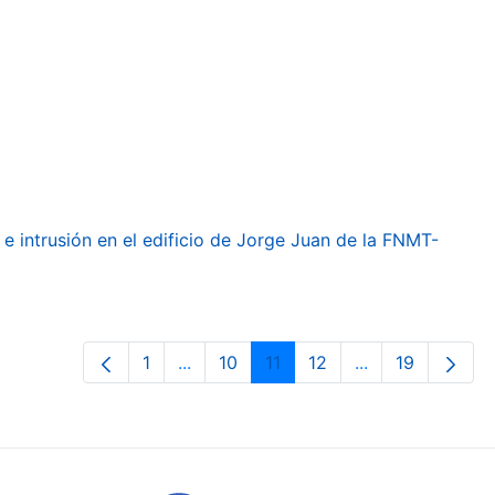
e intrusión en el edificio de Jorge Juan de la FNMT-
1
...
10
11
12
...
19
Orrialdea
Intermediate Pages Use TAB to navig
Orrialdea
Orrialdea
Orrialdea
Intermediate Pa
Orrialdea