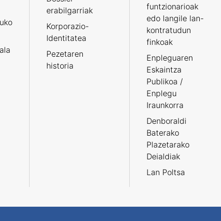
funtzionarioak
erabilgarriak
edo langile lan-
ruko
Korporazio-
kontratudun
Identitatea
finkoak
tala
Pezetaren
Enpleguaren
historia
Eskaintza
Publikoa /
Enplegu
Iraunkorra
Denboraldi
Baterako
Plazetarako
Deialdiak
Lan Poltsa