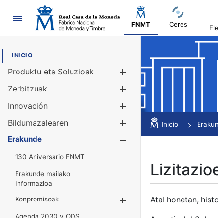
Nabigazioa
FNMT
Ceres
El
INICIO
Produktu eta Soluzioak
Erakutsi/Ezku
Zerbitzuak
Erakutsi/Ezku
Innovación
Erakutsi/Ezku
Bildumazalearen
Erakutsi/Ezku
Inicio
Eraku
Erakunde
Erakutsi/Ezku
130 Aniversario FNMT
Lizitazio
Erakunde mailako
Informazioa
Atal honetan, histo
Konpromisoak
Erakutsi/Ezkuta
Agenda 2030 y ODS