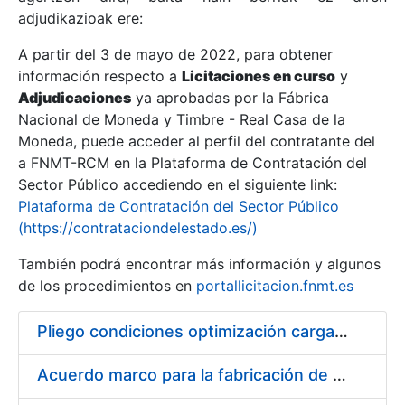
adjudikazioak ere:
A partir del 3 de mayo de 2022, para obtener
Erakutsi/Ezkutatu
información respecto a
Licitaciones en curso
y
Erakutsi/Ezkutatu
Adjudicaciones
ya aprobadas por la Fábrica
Nacional de Moneda y Timbre - Real Casa de la
Erakutsi/Ezkutatu
Moneda, puede acceder al perfil del contratante del
a FNMT-RCM en la Plataforma de Contratación del
Sector Público accediendo en el siguiente link:
Plataforma de Contratación del Sector Público
(https://contrataciondelestado.es/)
También podrá encontrar más información y algunos
de los procedimientos en
portallicitacion.fnmt.es
Pliego condiciones optimización cargas compras firmado
Erakutsi/Ezkutatu
Acuerdo marco para la fabricación de piezas