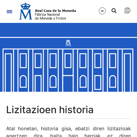
Nabigazioa
Erakutsi/Ezkutatu
Erakutsi/Ezkutatu
Erakutsi/Ezkutatu
Erakutsi/Ezkutatu
Erakutsi/Ezkutatu
Lizitazioen historia
Erakutsi/Ezkutatu
Atal honetan, historia gisa, ebatzi diren lizitazioak
agertzen dira, baita hain berriak ez diren