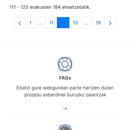
111 - 120 erakusten 184 emaitzetatik.
1
...
11
12
13
...
19
Orrialdea
Intermediate Pages Use TAB to navigate.
Orrialdea
Orrialdea
Orrialdea
Intermediate Pages
Orrialdea
FAQs
Ebatzi gure webgunean parte hartzen duten
prozesu exberdinei buruzko zalantzak