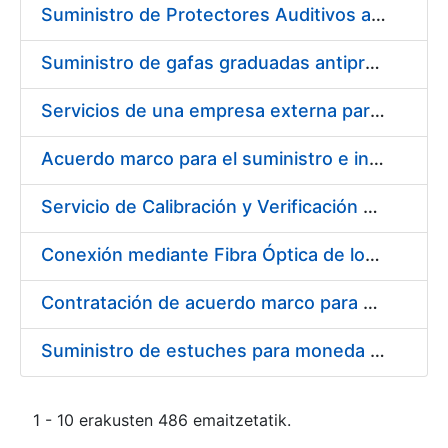
Suministro de Protectores Auditivos a medida para las personas trabajadoras de los Centros de Trabajo de Madrid y Burgos
Suministro de gafas graduadas antiproyecciones para los trabajadores de la FNMT-RCM en los centros de trabajo de Madrid y Burgos
Servicios de una empresa externa para el asesoramiento y resolución de los recursos de alzada que se presentan relacionados con procesos de selección para la FNMT-RCM
Acuerdo marco para el suministro e instalación de persianas, estores y otros complementos
Servicio de Calibración y Verificación Externa de los Equipos de Medición del Servicio de Prevención de la FNMT-RCM
Conexión mediante Fibra Óptica de los Centros de Proceso de Datos (CPDs) de las sedes de la FNMT-RCM de Burgos y Madrid
Contratación de acuerdo marco para el Suministro de Material de Electricidad para la Fábrica Nacional de Moneda y Timbre-Real Casa de la Moneda en su centro de trabajo de Burgos
Suministro de estuches para moneda de 30 €
1 - 10 erakusten 486 emaitzetatik.