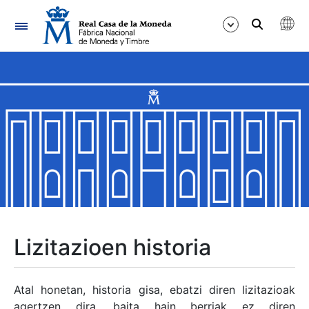
Nabigazioa
Erakutsi/Ezkutatu
Erakutsi/Ezkutatu
Erakutsi/Ezkutatu
Erakutsi/Ezkutatu
Erakutsi/Ezkutatu
Lizitazioen historia
Erakutsi/Ezkutatu
Atal honetan, historia gisa, ebatzi diren lizitazioak
agertzen dira, baita hain berriak ez diren