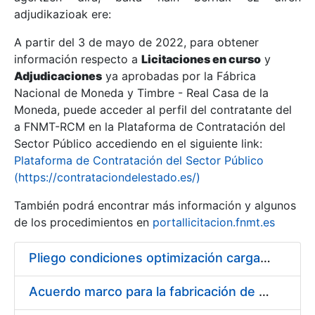
adjudikazioak ere:
A partir del 3 de mayo de 2022, para obtener
Erakutsi/Ezkutatu
información respecto a
Licitaciones en curso
y
Erakutsi/Ezkutatu
Adjudicaciones
ya aprobadas por la Fábrica
Nacional de Moneda y Timbre - Real Casa de la
Erakutsi/Ezkutatu
Moneda, puede acceder al perfil del contratante del
a FNMT-RCM en la Plataforma de Contratación del
Sector Público accediendo en el siguiente link:
Plataforma de Contratación del Sector Público
(https://contrataciondelestado.es/)
También podrá encontrar más información y algunos
de los procedimientos en
portallicitacion.fnmt.es
Pliego condiciones optimización cargas compras firmado
Erakutsi/Ezkutatu
Acuerdo marco para la fabricación de piezas