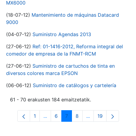
MX6000
(18-07-12)
Mantenimiento de máquinas Datacard
9000
(04-07-12)
Suministro Agendas 2013
(27-06-12)
Ref: 01-1416-2012, Reforma integral del
comedor de empresa de la FNMT-RCM
(27-06-12)
Suministro de cartuchos de tinta en
diversos colores marca EPSON
(06-06-12)
Suministro de catálogos y cartelería
61 - 70 erakusten 184 emaitzetatik.
1
...
6
7
8
...
19
Orrialdea
Intermediate Pages Use TAB to navigat
Orrialdea
Orrialdea
Orrialdea
Intermediate Pages U
Orrialdea