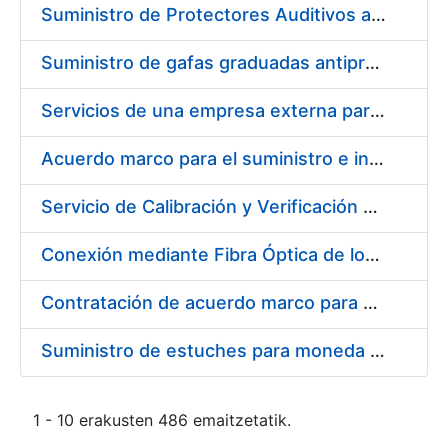
Suministro de Protectores Auditivos a medida para las personas trabajadoras de los Centros de Trabajo de Madrid y Burgos
Suministro de gafas graduadas antiproyecciones para los trabajadores de la FNMT-RCM en los centros de trabajo de Madrid y Burgos
Servicios de una empresa externa para el asesoramiento y resolución de los recursos de alzada que se presentan relacionados con procesos de selección para la FNMT-RCM
Acuerdo marco para el suministro e instalación de persianas, estores y otros complementos
Servicio de Calibración y Verificación Externa de los Equipos de Medición del Servicio de Prevención de la FNMT-RCM
Conexión mediante Fibra Óptica de los Centros de Proceso de Datos (CPDs) de las sedes de la FNMT-RCM de Burgos y Madrid
Contratación de acuerdo marco para el Suministro de Material de Electricidad para la Fábrica Nacional de Moneda y Timbre-Real Casa de la Moneda en su centro de trabajo de Burgos
Suministro de estuches para moneda de 30 €
1 - 10 erakusten 486 emaitzetatik.