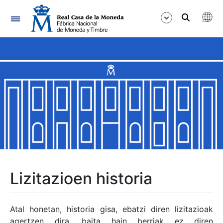
Nabigazioa
Erakutsi/Ezkutatu
Erakutsi/Ezkutatu
Erakutsi/Ezkutatu
Erakutsi/Ezkutatu
Erakutsi/Ezkutatu
Lizitazioen historia
Erakutsi/Ezkutatu
Atal honetan, historia gisa, ebatzi diren lizitazioak
agertzen dira, baita hain berriak ez diren