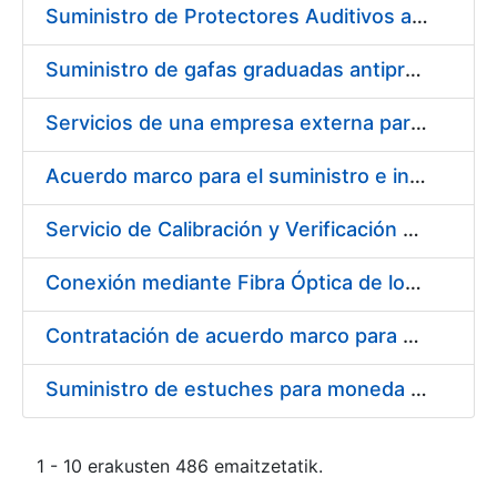
Suministro de Protectores Auditivos a medida para las personas trabajadoras de los Centros de Trabajo de Madrid y Burgos
Suministro de gafas graduadas antiproyecciones para los trabajadores de la FNMT-RCM en los centros de trabajo de Madrid y Burgos
Servicios de una empresa externa para el asesoramiento y resolución de los recursos de alzada que se presentan relacionados con procesos de selección para la FNMT-RCM
Acuerdo marco para el suministro e instalación de persianas, estores y otros complementos
Servicio de Calibración y Verificación Externa de los Equipos de Medición del Servicio de Prevención de la FNMT-RCM
Conexión mediante Fibra Óptica de los Centros de Proceso de Datos (CPDs) de las sedes de la FNMT-RCM de Burgos y Madrid
Contratación de acuerdo marco para el Suministro de Material de Electricidad para la Fábrica Nacional de Moneda y Timbre-Real Casa de la Moneda en su centro de trabajo de Burgos
Suministro de estuches para moneda de 30 €
1 - 10 erakusten 486 emaitzetatik.