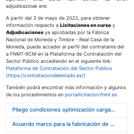
adjudikazioak ere:
A partir del 3 de mayo de 2022, para obtener
Erakutsi/Ezkutatu
información respecto a
Licitaciones en curso
y
Erakutsi/Ezkutatu
Adjudicaciones
ya aprobadas por la Fábrica
Nacional de Moneda y Timbre - Real Casa de la
Erakutsi/Ezkutatu
Moneda, puede acceder al perfil del contratante del
a FNMT-RCM en la Plataforma de Contratación del
Sector Público accediendo en el siguiente link:
Plataforma de Contratación del Sector Público
(https://contrataciondelestado.es/)
También podrá encontrar más información y algunos
de los procedimientos en
portallicitacion.fnmt.es
Pliego condiciones optimización cargas compras firmado
Erakutsi/Ezkutatu
Acuerdo marco para la fabricación de piezas