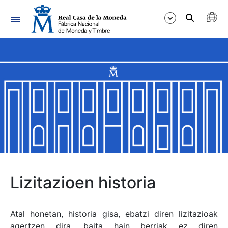
Nabigazioa
Erakutsi/Ezkutatu
Erakutsi/Ezkutatu
Erakutsi/Ezkutatu
Erakutsi/Ezkutatu
Erakutsi/Ezkutatu
Lizitazioen historia
Erakutsi/Ezkutatu
Atal honetan, historia gisa, ebatzi diren lizitazioak
agertzen dira, baita hain berriak ez diren