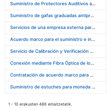
Suministro de Protectores Auditivos a medida para las personas trabajadoras de los Centros de Trabajo de Madrid y Burgos
Suministro de gafas graduadas antiproyecciones para los trabajadores de la FNMT-RCM en los centros de trabajo de Madrid y Burgos
Servicios de una empresa externa para el asesoramiento y resolución de los recursos de alzada que se presentan relacionados con procesos de selección para la FNMT-RCM
Acuerdo marco para el suministro e instalación de persianas, estores y otros complementos
Servicio de Calibración y Verificación Externa de los Equipos de Medición del Servicio de Prevención de la FNMT-RCM
Conexión mediante Fibra Óptica de los Centros de Proceso de Datos (CPDs) de las sedes de la FNMT-RCM de Burgos y Madrid
Contratación de acuerdo marco para el Suministro de Material de Electricidad para la Fábrica Nacional de Moneda y Timbre-Real Casa de la Moneda en su centro de trabajo de Burgos
Suministro de estuches para moneda de 30 €
1 - 10 erakusten 486 emaitzetatik.