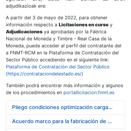
adjudikazioak ere:
A partir del 3 de mayo de 2022, para obtener
Erakutsi/Ezkutatu
información respecto a
Licitaciones en curso
y
Erakutsi/Ezkutatu
Adjudicaciones
ya aprobadas por la Fábrica
Nacional de Moneda y Timbre - Real Casa de la
Erakutsi/Ezkutatu
Moneda, puede acceder al perfil del contratante del
a FNMT-RCM en la Plataforma de Contratación del
Sector Público accediendo en el siguiente link:
Plataforma de Contratación del Sector Público
(https://contrataciondelestado.es/)
También podrá encontrar más información y algunos
de los procedimientos en
portallicitacion.fnmt.es
Pliego condiciones optimización cargas compras firmado
Erakutsi/Ezkutatu
Acuerdo marco para la fabricación de piezas