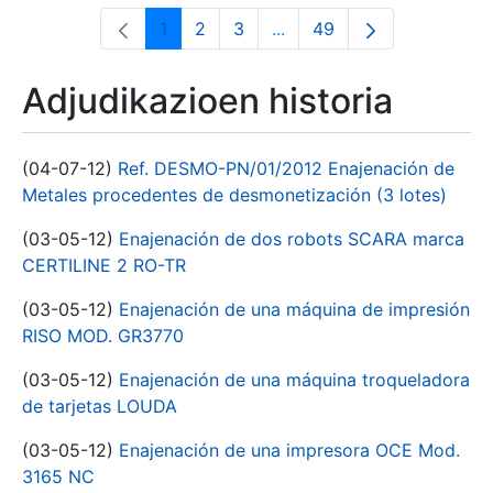
1
2
3
...
49
Orrialdea
Orrialdea
Orrialdea
Intermediate Pages Use T
Orrialdea
Adjudikazioen historia
(04-07-12)
Ref. DESMO-PN/01/2012 Enajenación de
Metales procedentes de desmonetización (3 lotes)
(03-05-12)
Enajenación de dos robots SCARA marca
CERTILINE 2 RO-TR
(03-05-12)
Enajenación de una máquina de impresión
RISO MOD. GR3770
(03-05-12)
Enajenación de una máquina troqueladora
de tarjetas LOUDA
(03-05-12)
Enajenación de una impresora OCE Mod.
3165 NC