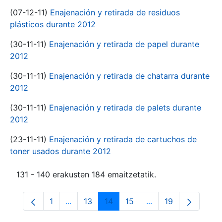
(07-12-11)
Enajenación y retirada de residuos
plásticos durante 2012
(30-11-11)
Enajenación y retirada de papel durante
2012
(30-11-11)
Enajenación y retirada de chatarra durante
2012
(30-11-11)
Enajenación y retirada de palets durante
2012
(23-11-11)
Enajenación y retirada de cartuchos de
toner usados durante 2012
131 - 140 erakusten 184 emaitzetatik.
1
...
13
14
15
...
19
Orrialdea
Intermediate Pages Use TAB to navigate.
Orrialdea
Orrialdea
Orrialdea
Intermediate Pages
Orrialdea