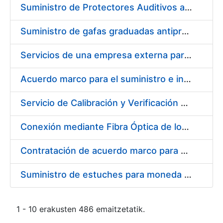
Suministro de Protectores Auditivos a medida para las personas trabajadoras de los Centros de Trabajo de Madrid y Burgos
Suministro de gafas graduadas antiproyecciones para los trabajadores de la FNMT-RCM en los centros de trabajo de Madrid y Burgos
Servicios de una empresa externa para el asesoramiento y resolución de los recursos de alzada que se presentan relacionados con procesos de selección para la FNMT-RCM
Acuerdo marco para el suministro e instalación de persianas, estores y otros complementos
Servicio de Calibración y Verificación Externa de los Equipos de Medición del Servicio de Prevención de la FNMT-RCM
Conexión mediante Fibra Óptica de los Centros de Proceso de Datos (CPDs) de las sedes de la FNMT-RCM de Burgos y Madrid
Contratación de acuerdo marco para el Suministro de Material de Electricidad para la Fábrica Nacional de Moneda y Timbre-Real Casa de la Moneda en su centro de trabajo de Burgos
Suministro de estuches para moneda de 30 €
1 - 10 erakusten 486 emaitzetatik.