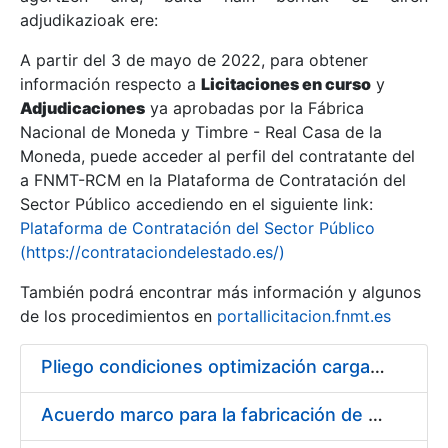
adjudikazioak ere:
A partir del 3 de mayo de 2022, para obtener
Erakutsi/Ezkutatu
información respecto a
Licitaciones en curso
y
Erakutsi/Ezkutatu
Adjudicaciones
ya aprobadas por la Fábrica
Nacional de Moneda y Timbre - Real Casa de la
Erakutsi/Ezkutatu
Moneda, puede acceder al perfil del contratante del
a FNMT-RCM en la Plataforma de Contratación del
Sector Público accediendo en el siguiente link:
Plataforma de Contratación del Sector Público
(https://contrataciondelestado.es/)
También podrá encontrar más información y algunos
de los procedimientos en
portallicitacion.fnmt.es
Pliego condiciones optimización cargas compras firmado
Erakutsi/Ezkutatu
Acuerdo marco para la fabricación de piezas