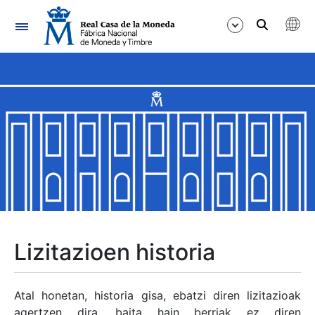
Nabigazioa
Erakutsi/Ezkutatu
Erakutsi/Ezkutatu
Erakutsi/Ezkutatu
Erakutsi/Ezkutatu
Erakutsi/Ezkutatu
Lizitazioen historia
Erakutsi/Ezkutatu
Atal honetan, historia gisa, ebatzi diren lizitazioak
agertzen dira, baita hain berriak ez diren