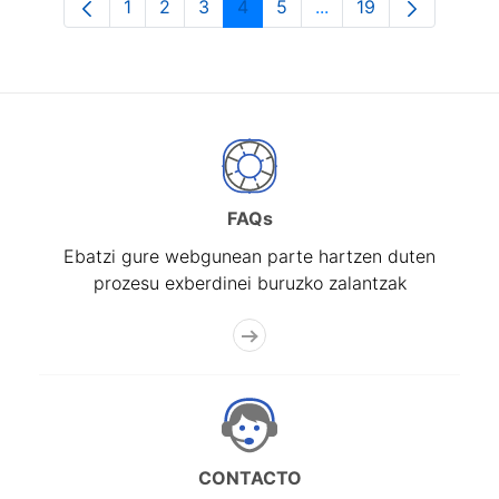
1
2
3
4
5
...
19
Orrialdea
Orrialdea
Orrialdea
Orrialdea
Orrialdea
Intermediate Pages U
Orrialdea
FAQs
Ebatzi gure webgunean parte hartzen duten
prozesu exberdinei buruzko zalantzak
CONTACTO