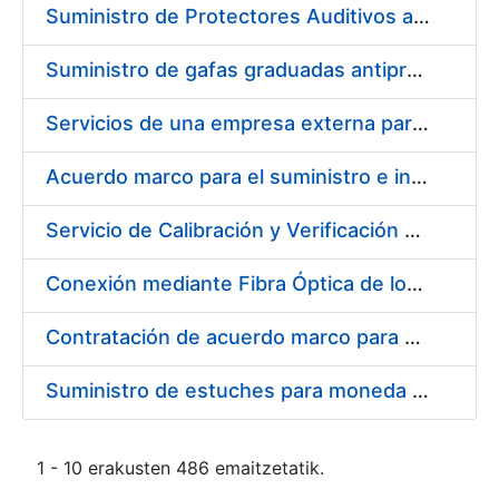
Suministro de Protectores Auditivos a medida para las personas trabajadoras de los Centros de Trabajo de Madrid y Burgos
Suministro de gafas graduadas antiproyecciones para los trabajadores de la FNMT-RCM en los centros de trabajo de Madrid y Burgos
Servicios de una empresa externa para el asesoramiento y resolución de los recursos de alzada que se presentan relacionados con procesos de selección para la FNMT-RCM
Acuerdo marco para el suministro e instalación de persianas, estores y otros complementos
Servicio de Calibración y Verificación Externa de los Equipos de Medición del Servicio de Prevención de la FNMT-RCM
Conexión mediante Fibra Óptica de los Centros de Proceso de Datos (CPDs) de las sedes de la FNMT-RCM de Burgos y Madrid
Contratación de acuerdo marco para el Suministro de Material de Electricidad para la Fábrica Nacional de Moneda y Timbre-Real Casa de la Moneda en su centro de trabajo de Burgos
Suministro de estuches para moneda de 30 €
1 - 10 erakusten 486 emaitzetatik.