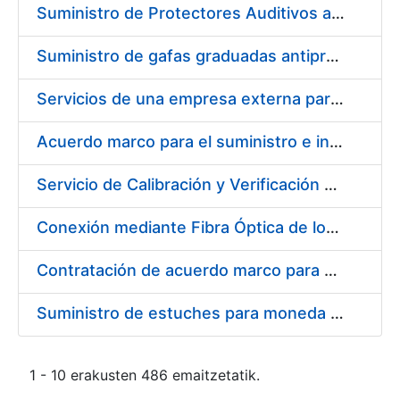
Suministro de Protectores Auditivos a medida para las personas trabajadoras de los Centros de Trabajo de Madrid y Burgos
Suministro de gafas graduadas antiproyecciones para los trabajadores de la FNMT-RCM en los centros de trabajo de Madrid y Burgos
Servicios de una empresa externa para el asesoramiento y resolución de los recursos de alzada que se presentan relacionados con procesos de selección para la FNMT-RCM
Acuerdo marco para el suministro e instalación de persianas, estores y otros complementos
Servicio de Calibración y Verificación Externa de los Equipos de Medición del Servicio de Prevención de la FNMT-RCM
Conexión mediante Fibra Óptica de los Centros de Proceso de Datos (CPDs) de las sedes de la FNMT-RCM de Burgos y Madrid
Contratación de acuerdo marco para el Suministro de Material de Electricidad para la Fábrica Nacional de Moneda y Timbre-Real Casa de la Moneda en su centro de trabajo de Burgos
Suministro de estuches para moneda de 30 €
1 - 10 erakusten 486 emaitzetatik.