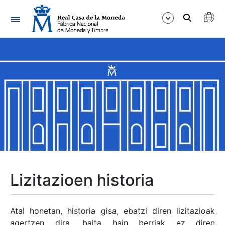
Nabigazioa
Erakutsi/Ezkutatu
Erakutsi/Ezkutatu
Erakutsi/Ezkutatu
Erakutsi/Ezkutatu
Erakutsi/Ezkutatu
Lizitazioen historia
Erakutsi/Ezkutatu
Atal honetan, historia gisa, ebatzi diren lizitazioak
agertzen dira, baita hain berriak ez diren