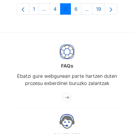
1
...
4
5
6
...
19
Orrialdea
Intermediate Pages Use TAB to navigat
Orrialdea
Orrialdea
Orrialdea
Intermediate Pages U
Orrialdea
FAQs
Ebatzi gure webgunean parte hartzen duten
prozesu exberdinei buruzko zalantzak