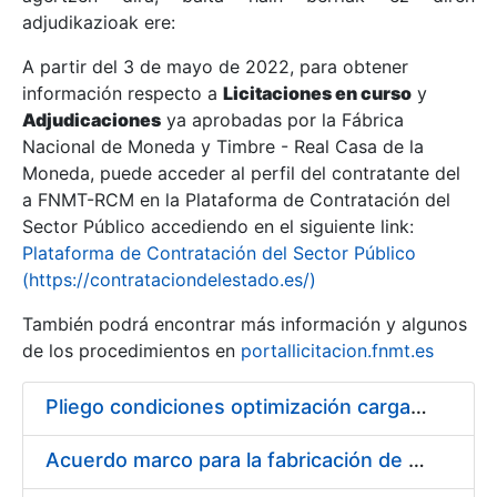
adjudikazioak ere:
A partir del 3 de mayo de 2022, para obtener
Erakutsi/Ezkutatu
información respecto a
Licitaciones en curso
y
Erakutsi/Ezkutatu
Adjudicaciones
ya aprobadas por la Fábrica
Nacional de Moneda y Timbre - Real Casa de la
Erakutsi/Ezkutatu
Moneda, puede acceder al perfil del contratante del
a FNMT-RCM en la Plataforma de Contratación del
Sector Público accediendo en el siguiente link:
Plataforma de Contratación del Sector Público
(https://contrataciondelestado.es/)
También podrá encontrar más información y algunos
de los procedimientos en
portallicitacion.fnmt.es
Pliego condiciones optimización cargas compras firmado
Erakutsi/Ezkutatu
Acuerdo marco para la fabricación de piezas