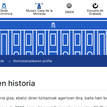
Sede
Museo Casa de la
Escuela de
SIAEN
ectrónica
Moneda
Grabado
tatu
tatu
tatu
tatu
nde
Kontratatzailearen profila
tatu
en historia
ria gisa, ebatzi diren lizitazioak agertzen dira, baita hain 
tu