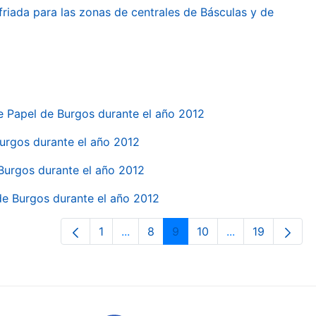
friada para las zonas de centrales de Básculas y de
e Papel de Burgos durante el año 2012
 Burgos durante el año 2012
 Burgos durante el año 2012
 de Burgos durante el año 2012
1
...
8
9
10
...
19
Orrialdea
Intermediate Pages Use TAB to navi
Orrialdea
Orrialdea
Orrialdea
Intermediate Pa
Orrialdea