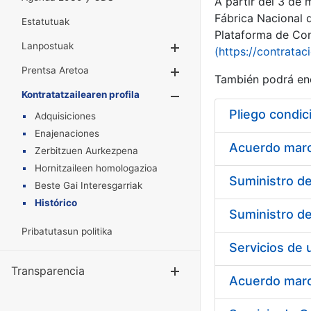
A partir del 3 de
Fábrica Nacional 
Estatutuak
Plataforma de Cont
Lanpostuak
Erakutsi/Ezkuta
(https://contratac
Prentsa Aretoa
Erakutsi/Ezkuta
También podrá enc
Kontratatzailearen profila
Erakutsi/Ezkut
Pliego condic
Adquisiciones
Enajenaciones
Acuerdo marco
Zerbitzuen Aurkezpena
Hornitzaileen homologazioa
Beste Gai Interesgarriak
Histórico
Pribatutasun politika
Transparencia
Erakutsi/Ezku
Acuerdo marco