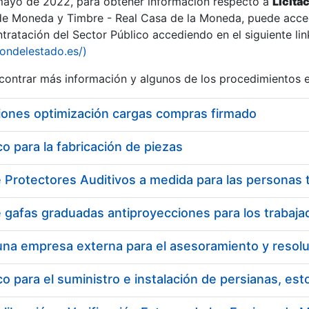
 mayo de 2022, para obtener información respecto a
Licita
de Moneda y Timbre - Real Casa de la Moneda, puede acced
ratación del Sector Público accediendo en el siguiente lin
tu
iondelestado.es/)
tu
ontrar más información y algunos de los procedimientos 
atu
iones optimización cargas compras firmado
 para la fabricación de piezas
tatu
 para el suministro e instalación de persianas, es