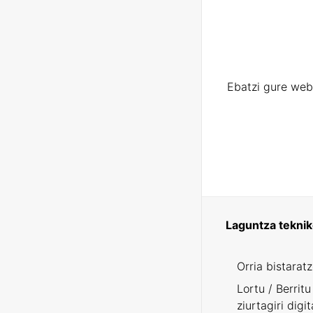
Ebatzi gure web
Laguntza tekni
Orria bistarat
Lortu / Berritu
ziurtagiri digit