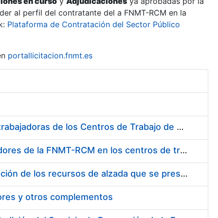
ciones en curso
y
Adjudicaciones
ya aprobadas por la
er al perfil del contratante del a FNMT-RCM en la
k:
Plataforma de Contratación del Sector Público
en
portallicitacion.fnmt.es
Suministro de Protectores Auditivos a medida para las personas trabajadoras de los Centros de Trabajo de Madrid y Burgos
Suministro de gafas graduadas antiproyecciones para los trabajadores de la FNMT-RCM en los centros de trabajo de Madrid y Burgos
Servicios de una empresa externa para el asesoramiento y resolución de los recursos de alzada que se presentan relacionados con procesos de selección para la FNMT-RCM
tores y otros complementos