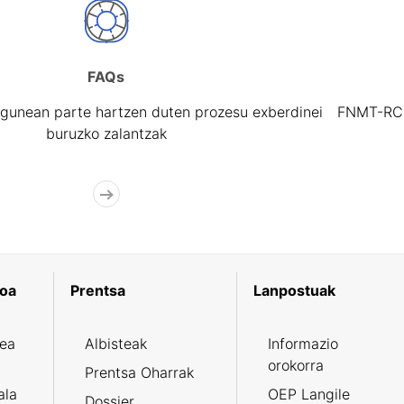
FAQs
gunean parte hartzen duten prozesu exberdinei
FNMT-RCM 
buruzko zalantzak
koa
Prentsa
Lanpostuak
zea
Albisteak
Informazio
orokorra
Prentsa Oharrak
ala
OEP Langile
Dossier