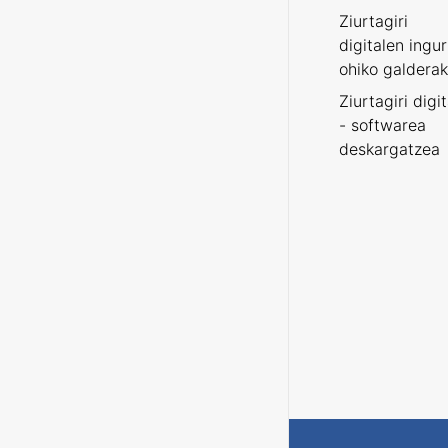
Ziurtagiri
digitalen ingu
ohiko galderak
Ziurtagiri digi
- softwarea
deskargatzea