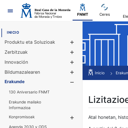
Nabigazioa
FNMT
Ceres
El
INICIO
Produktu eta Soluzioak
Erakutsi/Ezku
Zerbitzuak
Erakutsi/Ezku
Innovación
Erakutsi/Ezku
Bildumazalearen
Erakutsi/Ezku
Inicio
Eraku
Erakunde
Erakutsi/Ezku
130 Aniversario FNMT
Lizitazio
Erakunde mailako
Informazioa
Atal honetan, histo
Konpromisoak
Erakutsi/Ezkuta
Agenda 2030 y ODS