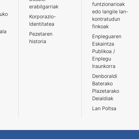
funtzionarioak
erabilgarriak
edo langile lan-
ruko
Korporazio-
kontratudun
Identitatea
finkoak
tala
Pezetaren
Enpleguaren
historia
Eskaintza
Publikoa /
Enplegu
Iraunkorra
Denboraldi
Baterako
Plazetarako
Deialdiak
Lan Poltsa