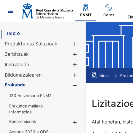
Nabigazioa
FNMT
Ceres
El
INICIO
Produktu eta Soluzioak
Erakutsi/Ezku
Zerbitzuak
Erakutsi/Ezku
Innovación
Erakutsi/Ezku
Bildumazalearen
Erakutsi/Ezku
Inicio
Eraku
Erakunde
Erakutsi/Ezku
130 Aniversario FNMT
Lizitazio
Erakunde mailako
Informazioa
Atal honetan, histo
Konpromisoak
Erakutsi/Ezkuta
Agenda 2030 y ODS