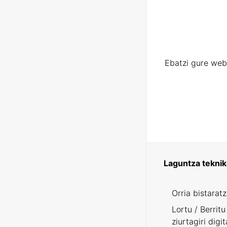
Ebatzi gure web
Laguntza tekni
Orria bistarat
Lortu / Berritu
ziurtagiri digit