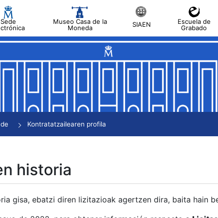
Sede
Museo Casa de la
Escuela de
SIAEN
ectrónica
Moneda
Grabado
tatu
tatu
tatu
tatu
nde
Kontratatzailearen profila
tatu
en historia
ria gisa, ebatzi diren lizitazioak agertzen dira, baita hain 
tu