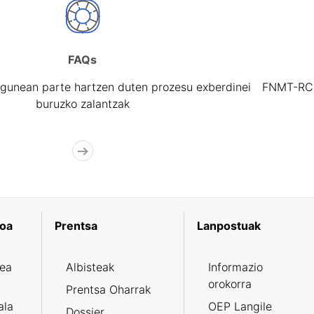
FAQs
gunean parte hartzen duten prozesu exberdinei
FNMT-RCM 
buruzko zalantzak
koa
Prentsa
Lanpostuak
zea
Albisteak
Informazio
orokorra
Prentsa Oharrak
ala
OEP Langile
Dossier