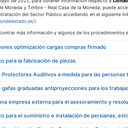
 mayo de 2022, para obtener información respecto a
Licita
de Moneda y Timbre - Real Casa de la Moneda, puede acced
ratación del Sector Público accediendo en el siguiente lin
tu
iondelestado.es/)
tu
ontrar más información y algunos de los procedimientos 
atu
iones optimización cargas compras firmado
 para la fabricación de piezas
tatu
 para el suministro e instalación de persianas, es