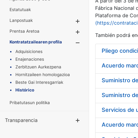
A partir del 3 de
Fábrica Nacional 
Estatutuak
Plataforma de Cont
Lanpostuak
Erakutsi/Ezkuta
(https://contratac
Prentsa Aretoa
Erakutsi/Ezkuta
También podrá enc
Kontratatzailearen profila
Erakutsi/Ezkut
Pliego condic
Adquisiciones
Enajenaciones
Acuerdo marco
Zerbitzuen Aurkezpena
Hornitzaileen homologazioa
Beste Gai Interesgarriak
Histórico
Pribatutasun politika
Transparencia
Erakutsi/Ezku
Acuerdo marco