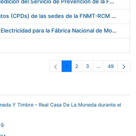
Servicio de Calibración y Verificación Externa de los Equipos de Medición del Servicio de Prevención de la FNMT-RCM
Conexión mediante Fibra Óptica de los Centros de Proceso de Datos (CPDs) de las sedes de la FNMT-RCM de Burgos y Madrid
Contratación de acuerdo marco para el Suministro de Material de Electricidad para la Fábrica Nacional de Moneda y Timbre-Real Casa de la Moneda en su centro de trabajo de Burgos
1
2
3
...
49
Orrialdea
Orrialdea
Orrialdea
Intermediate Pa
Orrialdea
oneda Y Timbre – Real Casa De La Moneda durante el
g.