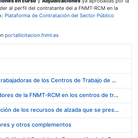
ciones en curso
y
Adjudicaciones
ya aprobadas por la
er al perfil del contratante del a FNMT-RCM en la
k:
Plataforma de Contratación del Sector Público
en
portallicitacion.fnmt.es
Suministro de Protectores Auditivos a medida para las personas trabajadoras de los Centros de Trabajo de Madrid y Burgos
Suministro de gafas graduadas antiproyecciones para los trabajadores de la FNMT-RCM en los centros de trabajo de Madrid y Burgos
Servicios de una empresa externa para el asesoramiento y resolución de los recursos de alzada que se presentan relacionados con procesos de selección para la FNMT-RCM
tores y otros complementos