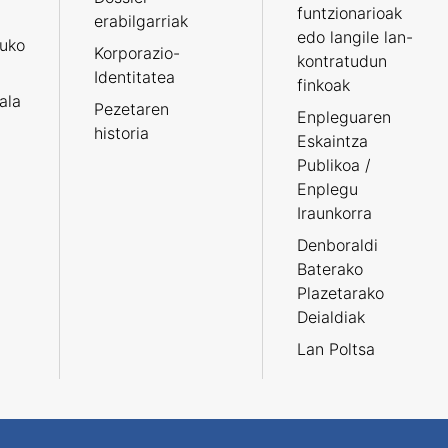
funtzionarioak
erabilgarriak
edo langile lan-
ruko
Korporazio-
kontratudun
Identitatea
finkoak
tala
Pezetaren
Enpleguaren
historia
Eskaintza
Publikoa /
Enplegu
Iraunkorra
Denboraldi
Baterako
Plazetarako
Deialdiak
Lan Poltsa