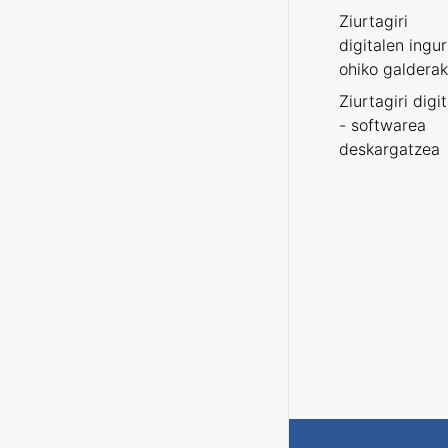
Ziurtagiri
digitalen ingu
ohiko galderak
Ziurtagiri digi
- softwarea
deskargatzea