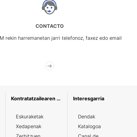
CONTACTO
rekin harremanetan jarri telefonoz, faxez edo email
Kontratatzailearen profila
Interesgarria
Eskuraketak
Dendak
Xedapenak
Katalogoa
Zerbitzuen
Canal de