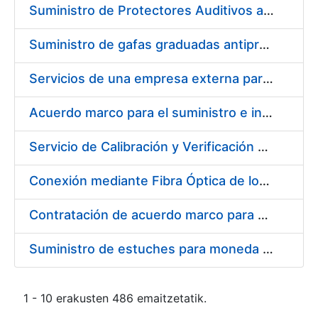
Suministro de Protectores Auditivos a medida para las personas trabajadoras de los Centros de Trabajo de Madrid y Burgos
Suministro de gafas graduadas antiproyecciones para los trabajadores de la FNMT-RCM en los centros de trabajo de Madrid y Burgos
Servicios de una empresa externa para el asesoramiento y resolución de los recursos de alzada que se presentan relacionados con procesos de selección para la FNMT-RCM
Acuerdo marco para el suministro e instalación de persianas, estores y otros complementos
Servicio de Calibración y Verificación Externa de los Equipos de Medición del Servicio de Prevención de la FNMT-RCM
Conexión mediante Fibra Óptica de los Centros de Proceso de Datos (CPDs) de las sedes de la FNMT-RCM de Burgos y Madrid
Contratación de acuerdo marco para el Suministro de Material de Electricidad para la Fábrica Nacional de Moneda y Timbre-Real Casa de la Moneda en su centro de trabajo de Burgos
Suministro de estuches para moneda de 30 €
1 - 10 erakusten 486 emaitzetatik.