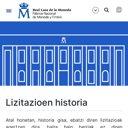
Nabigazioa
Erakutsi/Ezkutatu
Erakutsi/Ezkutatu
Erakutsi/Ezkutatu
Erakutsi/Ezkutatu
Erakutsi/Ezkutatu
Lizitazioen historia
Erakutsi/Ezkutatu
Atal honetan, historia gisa, ebatzi diren lizitazioak
agertzen dira, baita hain berriak ez diren