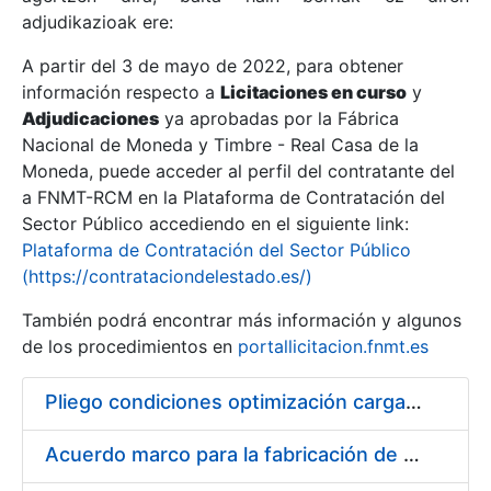
adjudikazioak ere:
A partir del 3 de mayo de 2022, para obtener
Erakutsi/Ezkutatu
información respecto a
Licitaciones en curso
y
Erakutsi/Ezkutatu
Adjudicaciones
ya aprobadas por la Fábrica
Nacional de Moneda y Timbre - Real Casa de la
Erakutsi/Ezkutatu
Moneda, puede acceder al perfil del contratante del
a FNMT-RCM en la Plataforma de Contratación del
Sector Público accediendo en el siguiente link:
Plataforma de Contratación del Sector Público
(https://contrataciondelestado.es/)
También podrá encontrar más información y algunos
de los procedimientos en
portallicitacion.fnmt.es
Pliego condiciones optimización cargas compras firmado
Erakutsi/Ezkutatu
Acuerdo marco para la fabricación de piezas