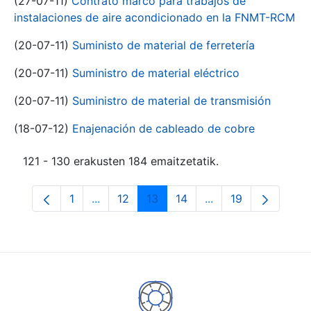
(27-07-11)
Contrato marco para trabajos de
instalaciones de aire acondicionado en la FNMT-RCM
(20-07-11)
Suministo de material de ferretería
(20-07-11)
Suministro de material eléctrico
(20-07-11)
Suministro de material de transmisión
(18-07-12)
Enajenación de cableado de cobre
121 - 130 erakusten 184 emaitzetatik.
1
...
12
13
14
...
19
Orrialdea
Intermediate Pages Use TAB to navigate.
Orrialdea
Orrialdea
Orrialdea
Intermediate Pages
Orrialdea