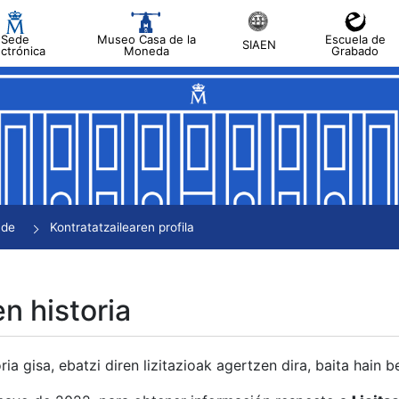
Sede
Museo Casa de la
Escuela de
SIAEN
ectrónica
Moneda
Grabado
tatu
tatu
tatu
tatu
nde
Kontratatzailearen profila
tatu
en historia
ria gisa, ebatzi diren lizitazioak agertzen dira, baita hain 
tu