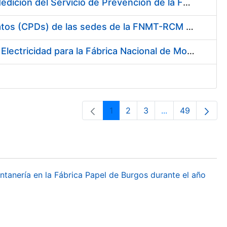
Servicio de Calibración y Verificación Externa de los Equipos de Medición del Servicio de Prevención de la FNMT-RCM
Conexión mediante Fibra Óptica de los Centros de Proceso de Datos (CPDs) de las sedes de la FNMT-RCM de Burgos y Madrid
Contratación de acuerdo marco para el Suministro de Material de Electricidad para la Fábrica Nacional de Moneda y Timbre-Real Casa de la Moneda en su centro de trabajo de Burgos
1
2
3
...
49
Orrialdea
Orrialdea
Orrialdea
Intermediate Pa
Orrialdea
ontanería en la Fábrica Papel de Burgos durante el año