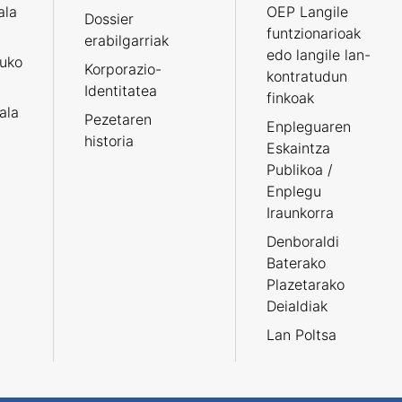
ala
OEP Langile
Dossier
funtzionarioak
erabilgarriak
edo langile lan-
ruko
Korporazio-
kontratudun
Identitatea
finkoak
tala
Pezetaren
Enpleguaren
historia
Eskaintza
Publikoa /
Enplegu
Iraunkorra
Denboraldi
Baterako
Plazetarako
Deialdiak
Lan Poltsa