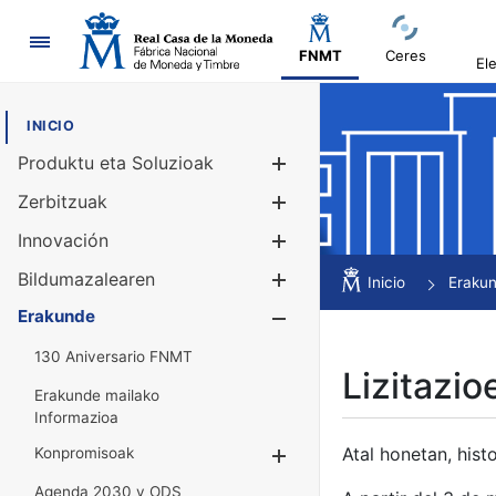
Nabigazioa
FNMT
Ceres
El
INICIO
Produktu eta Soluzioak
Erakutsi/Ezku
Zerbitzuak
Erakutsi/Ezku
Innovación
Erakutsi/Ezku
Bildumazalearen
Erakutsi/Ezku
Inicio
Eraku
Erakunde
Erakutsi/Ezku
130 Aniversario FNMT
Lizitazio
Erakunde mailako
Informazioa
Atal honetan, histo
Konpromisoak
Erakutsi/Ezkuta
Agenda 2030 y ODS