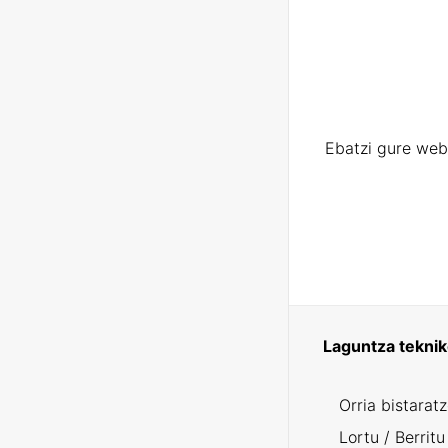
Ebatzi gure web
Laguntza tekni
Orria bistarat
Lortu / Berritu