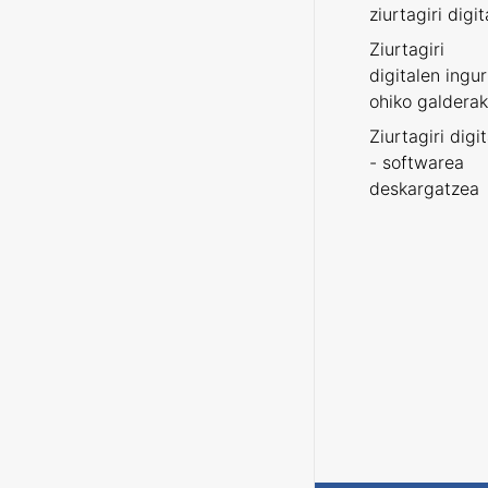
ziurtagiri digit
Ziurtagiri
digitalen ingu
ohiko galderak
Ziurtagiri digi
- softwarea
deskargatzea