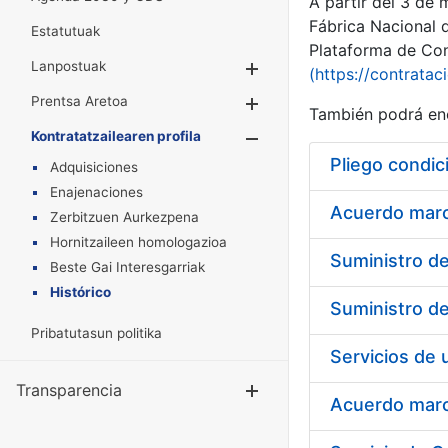
A partir del 3 de
Fábrica Nacional 
Estatutuak
Plataforma de Cont
Lanpostuak
Erakutsi/Ezkuta
(https://contratac
Prentsa Aretoa
Erakutsi/Ezkuta
También podrá enc
Kontratatzailearen profila
Erakutsi/Ezkut
Pliego condic
Adquisiciones
Enajenaciones
Acuerdo marco
Zerbitzuen Aurkezpena
Hornitzaileen homologazioa
Beste Gai Interesgarriak
Histórico
Pribatutasun politika
Transparencia
Erakutsi/Ezku
Acuerdo marco