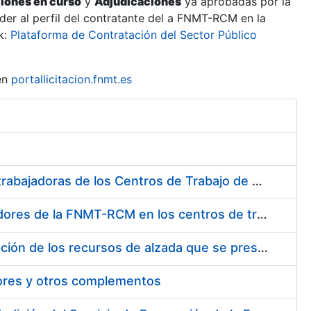
ciones en curso
y
Adjudicaciones
ya aprobadas por la
er al perfil del contratante del a FNMT-RCM en la
k:
Plataforma de Contratación del Sector Público
en
portallicitacion.fnmt.es
Suministro de Protectores Auditivos a medida para las personas trabajadoras de los Centros de Trabajo de Madrid y Burgos
Suministro de gafas graduadas antiproyecciones para los trabajadores de la FNMT-RCM en los centros de trabajo de Madrid y Burgos
Servicios de una empresa externa para el asesoramiento y resolución de los recursos de alzada que se presentan relacionados con procesos de selección para la FNMT-RCM
tores y otros complementos