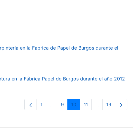
arpintería en la Fabrica de Papel de Burgos durante el
intura en la Fábrica Papel de Burgos durante el año 2012
2
1
...
9
10
11
...
19
Orrialdea
Intermediate Pages Use TAB to navi
Orrialdea
Orrialdea
Orrialdea
Intermediate Pa
Orrialdea