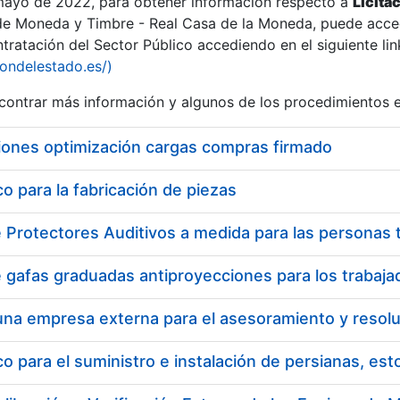
 mayo de 2022, para obtener información respecto a
Licita
de Moneda y Timbre - Real Casa de la Moneda, puede acced
ratación del Sector Público accediendo en el siguiente lin
tu
iondelestado.es/)
tu
ontrar más información y algunos de los procedimientos 
atu
iones optimización cargas compras firmado
 para la fabricación de piezas
tatu
 para el suministro e instalación de persianas, es