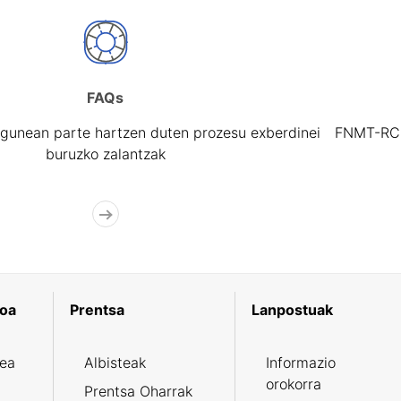
FAQs
gunean parte hartzen duten prozesu exberdinei
FNMT-RCM 
buruzko zalantzak
koa
Prentsa
Lanpostuak
zea
Albisteak
Informazio
orokorra
Prentsa Oharrak