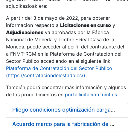
adjudikazioak ere:
A partir del 3 de mayo de 2022, para obtener
Erakutsi/Ezkutatu
información respecto a
Licitaciones en curso
y
Erakutsi/Ezkutatu
Adjudicaciones
ya aprobadas por la Fábrica
Nacional de Moneda y Timbre - Real Casa de la
Erakutsi/Ezkutatu
Moneda, puede acceder al perfil del contratante del
a FNMT-RCM en la Plataforma de Contratación del
Sector Público accediendo en el siguiente link:
Plataforma de Contratación del Sector Público
(https://contrataciondelestado.es/)
También podrá encontrar más información y algunos
de los procedimientos en
portallicitacion.fnmt.es
Pliego condiciones optimización cargas compras firmado
Erakutsi/Ezkutatu
Acuerdo marco para la fabricación de piezas