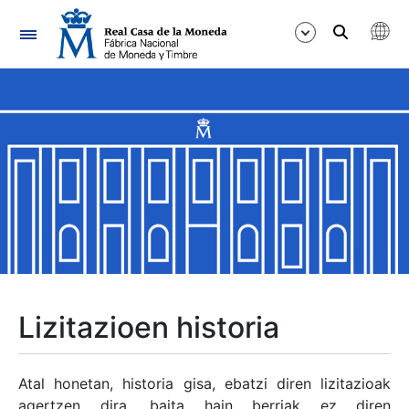
Nabigazioa
Erakutsi/Ezkutatu
Erakutsi/Ezkutatu
Erakutsi/Ezkutatu
Erakutsi/Ezkutatu
Erakutsi/Ezkutatu
Lizitazioen historia
Erakutsi/Ezkutatu
Atal honetan, historia gisa, ebatzi diren lizitazioak
agertzen dira, baita hain berriak ez diren