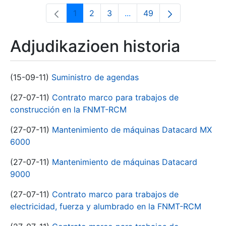
1
2
3
...
49
Orrialdea
Orrialdea
Orrialdea
Intermediate Pages Use T
Orrialdea
Adjudikazioen historia
(15-09-11)
Suministro de agendas
(27-07-11)
Contrato marco para trabajos de
construcción en la FNMT-RCM
(27-07-11)
Mantenimiento de máquinas Datacard MX
6000
(27-07-11)
Mantenimiento de máquinas Datacard
9000
(27-07-11)
Contrato marco para trabajos de
electricidad, fuerza y alumbrado en la FNMT-RCM