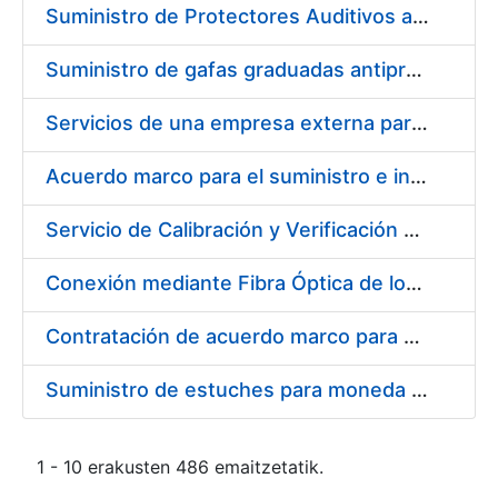
Suministro de Protectores Auditivos a medida para las personas trabajadoras de los Centros de Trabajo de Madrid y Burgos
Suministro de gafas graduadas antiproyecciones para los trabajadores de la FNMT-RCM en los centros de trabajo de Madrid y Burgos
Servicios de una empresa externa para el asesoramiento y resolución de los recursos de alzada que se presentan relacionados con procesos de selección para la FNMT-RCM
Acuerdo marco para el suministro e instalación de persianas, estores y otros complementos
Servicio de Calibración y Verificación Externa de los Equipos de Medición del Servicio de Prevención de la FNMT-RCM
Conexión mediante Fibra Óptica de los Centros de Proceso de Datos (CPDs) de las sedes de la FNMT-RCM de Burgos y Madrid
Contratación de acuerdo marco para el Suministro de Material de Electricidad para la Fábrica Nacional de Moneda y Timbre-Real Casa de la Moneda en su centro de trabajo de Burgos
Suministro de estuches para moneda de 30 €
1 - 10 erakusten 486 emaitzetatik.