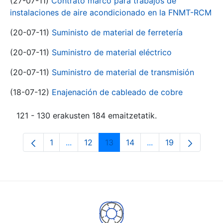
(27-07-11)
Contrato marco para trabajos de
instalaciones de aire acondicionado en la FNMT-RCM
(20-07-11)
Suministo de material de ferretería
(20-07-11)
Suministro de material eléctrico
(20-07-11)
Suministro de material de transmisión
(18-07-12)
Enajenación de cableado de cobre
121 - 130 erakusten 184 emaitzetatik.
1
...
12
13
14
...
19
Orrialdea
Intermediate Pages Use TAB to navigate.
Orrialdea
Orrialdea
Orrialdea
Intermediate Pages
Orrialdea