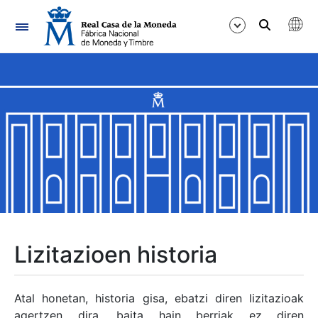
Nabigazioa
Erakutsi/Ezkutatu
Erakutsi/Ezkutatu
Erakutsi/Ezkutatu
Erakutsi/Ezkutatu
Erakutsi/Ezkutatu
Lizitazioen historia
Erakutsi/Ezkutatu
Atal honetan, historia gisa, ebatzi diren lizitazioak
agertzen dira, baita hain berriak ez diren