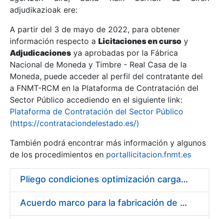
adjudikazioak ere:
A partir del 3 de mayo de 2022, para obtener
Erakutsi/Ezkutatu
información respecto a
Licitaciones en curso
y
Erakutsi/Ezkutatu
Adjudicaciones
ya aprobadas por la Fábrica
Nacional de Moneda y Timbre - Real Casa de la
Erakutsi/Ezkutatu
Moneda, puede acceder al perfil del contratante del
a FNMT-RCM en la Plataforma de Contratación del
Sector Público accediendo en el siguiente link:
Plataforma de Contratación del Sector Público
(https://contrataciondelestado.es/)
También podrá encontrar más información y algunos
de los procedimientos en
portallicitacion.fnmt.es
Pliego condiciones optimización cargas compras firmado
Erakutsi/Ezkutatu
Acuerdo marco para la fabricación de piezas