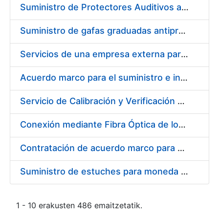
Suministro de Protectores Auditivos a medida para las personas trabajadoras de los Centros de Trabajo de Madrid y Burgos
Suministro de gafas graduadas antiproyecciones para los trabajadores de la FNMT-RCM en los centros de trabajo de Madrid y Burgos
Servicios de una empresa externa para el asesoramiento y resolución de los recursos de alzada que se presentan relacionados con procesos de selección para la FNMT-RCM
Acuerdo marco para el suministro e instalación de persianas, estores y otros complementos
Servicio de Calibración y Verificación Externa de los Equipos de Medición del Servicio de Prevención de la FNMT-RCM
Conexión mediante Fibra Óptica de los Centros de Proceso de Datos (CPDs) de las sedes de la FNMT-RCM de Burgos y Madrid
Contratación de acuerdo marco para el Suministro de Material de Electricidad para la Fábrica Nacional de Moneda y Timbre-Real Casa de la Moneda en su centro de trabajo de Burgos
Suministro de estuches para moneda de 30 €
1 - 10 erakusten 486 emaitzetatik.