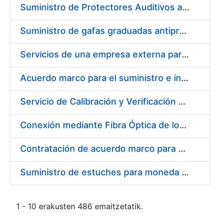
Suministro de Protectores Auditivos a medida para las personas trabajadoras de los Centros de Trabajo de Madrid y Burgos
Suministro de gafas graduadas antiproyecciones para los trabajadores de la FNMT-RCM en los centros de trabajo de Madrid y Burgos
Servicios de una empresa externa para el asesoramiento y resolución de los recursos de alzada que se presentan relacionados con procesos de selección para la FNMT-RCM
Acuerdo marco para el suministro e instalación de persianas, estores y otros complementos
Servicio de Calibración y Verificación Externa de los Equipos de Medición del Servicio de Prevención de la FNMT-RCM
Conexión mediante Fibra Óptica de los Centros de Proceso de Datos (CPDs) de las sedes de la FNMT-RCM de Burgos y Madrid
Contratación de acuerdo marco para el Suministro de Material de Electricidad para la Fábrica Nacional de Moneda y Timbre-Real Casa de la Moneda en su centro de trabajo de Burgos
Suministro de estuches para moneda de 30 €
1 - 10 erakusten 486 emaitzetatik.