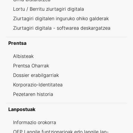
Lortu / Berritu ziurtagiri digitala
Ziurtagiri digitalen inguruko ohiko galderak
Ziurtagiri digitala - softwarea deskargatzea
Prentsa
Albisteak
Prentsa Oharrak
Dossier erabilgarriak
Korporazio-Identitatea
Pezetaren historia
Lanpostuak
Informazio orokorra
OEP Langile funtzionarioak edo langile lan-