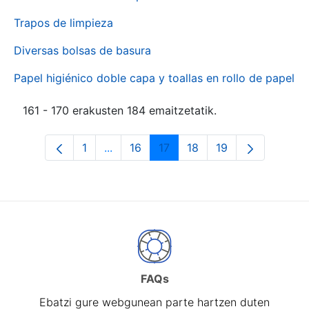
Trapos de limpieza
Diversas bolsas de basura
Papel higiénico doble capa y toallas en rollo de papel
161 - 170 erakusten 184 emaitzetatik.
1
...
16
17
18
19
Orrialdea
Intermediate Pages Use TAB to naviga
Orrialdea
Orrialdea
Orrialdea
Orrialdea
FAQs
Ebatzi gure webgunean parte hartzen duten