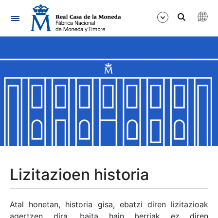
Nabigazioa
Erakutsi/Ezkutatu
Erakutsi/Ezkutatu
Erakutsi/Ezkutatu
Erakutsi/Ezkutatu
Erakutsi/Ezkutatu
Lizitazioen historia
Erakutsi/Ezkutatu
Atal honetan, historia gisa, ebatzi diren lizitazioak
agertzen dira, baita hain berriak ez diren