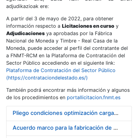
adjudikazioak ere:
A partir del 3 de mayo de 2022, para obtener
Erakutsi/Ezkutatu
información respecto a
Licitaciones en curso
y
Erakutsi/Ezkutatu
Adjudicaciones
ya aprobadas por la Fábrica
Nacional de Moneda y Timbre - Real Casa de la
Erakutsi/Ezkutatu
Moneda, puede acceder al perfil del contratante del
a FNMT-RCM en la Plataforma de Contratación del
Sector Público accediendo en el siguiente link:
Plataforma de Contratación del Sector Público
(https://contrataciondelestado.es/)
También podrá encontrar más información y algunos
de los procedimientos en
portallicitacion.fnmt.es
Pliego condiciones optimización cargas compras firmado
Erakutsi/Ezkutatu
Acuerdo marco para la fabricación de piezas