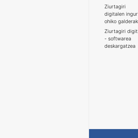
Ziurtagiri
digitalen ingu
ohiko galderak
Ziurtagiri digi
- softwarea
deskargatzea