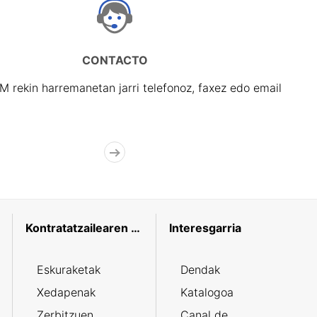
CONTACTO
rekin harremanetan jarri telefonoz, faxez edo email
Kontratatzailearen profila
Interesgarria
Eskuraketak
Dendak
Xedapenak
Katalogoa
Zerbitzuen
Canal de