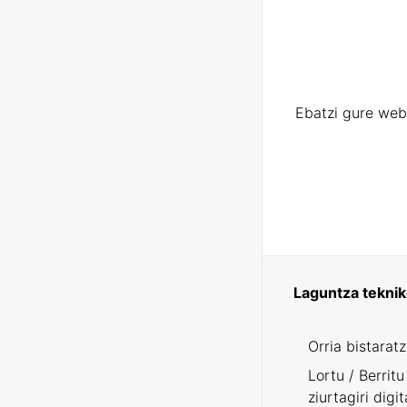
Ebatzi gure web
Laguntza tekni
Orria bistarat
Lortu / Berritu
ziurtagiri digit