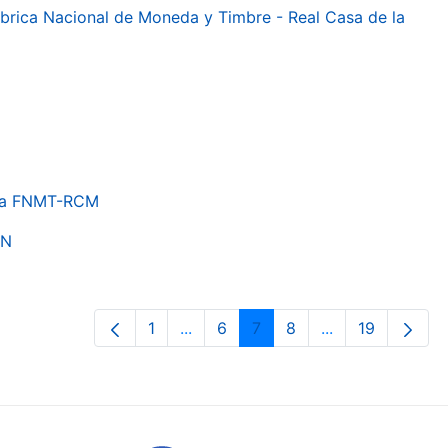
 Fábrica Nacional de Moneda y Timbre - Real Casa de la
e la FNMT-RCM
ON
1
...
6
7
8
...
19
Orrialdea
Intermediate Pages Use TAB to nav
Orrialdea
Orrialdea
Orrialdea
Intermediate Pa
Orrialdea