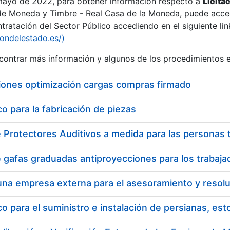
 mayo de 2022, para obtener información respecto a
Licita
de Moneda y Timbre - Real Casa de la Moneda, puede acced
ratación del Sector Público accediendo en el siguiente lin
tu
iondelestado.es/)
tu
ontrar más información y algunos de los procedimientos 
atu
iones optimización cargas compras firmado
 para la fabricación de piezas
tatu
 para el suministro e instalación de persianas, es