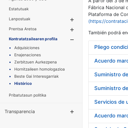
A partir del 3 de
Fábrica Nacional 
Estatutuak
Plataforma de Cont
Lanpostuak
Erakutsi/Ezkuta
(https://contratac
Prentsa Aretoa
Erakutsi/Ezkuta
También podrá enc
Kontratatzailearen profila
Erakutsi/Ezkut
Pliego condic
Adquisiciones
Enajenaciones
Acuerdo marco
Zerbitzuen Aurkezpena
Hornitzaileen homologazioa
Beste Gai Interesgarriak
Histórico
Pribatutasun politika
Transparencia
Erakutsi/Ezku
Acuerdo marco