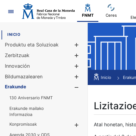
Nabigazioa
FNMT
Ceres
El
INICIO
Produktu eta Soluzioak
Erakutsi/Ezku
Zerbitzuak
Erakutsi/Ezku
Innovación
Erakutsi/Ezku
Bildumazalearen
Erakutsi/Ezku
Inicio
Eraku
Erakunde
Erakutsi/Ezku
130 Aniversario FNMT
Lizitazio
Erakunde mailako
Informazioa
Atal honetan, histo
Konpromisoak
Erakutsi/Ezkuta
Agenda 2030 y ODS