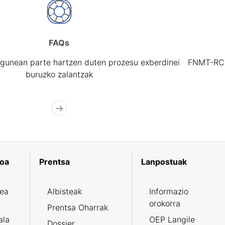
FAQs
gunean parte hartzen duten prozesu exberdinei
FNMT-RCM 
buruzko zalantzak
koa
Prentsa
Lanpostuak
zea
Albisteak
Informazio
orokorra
Prentsa Oharrak
ala
OEP Langile
Dossier