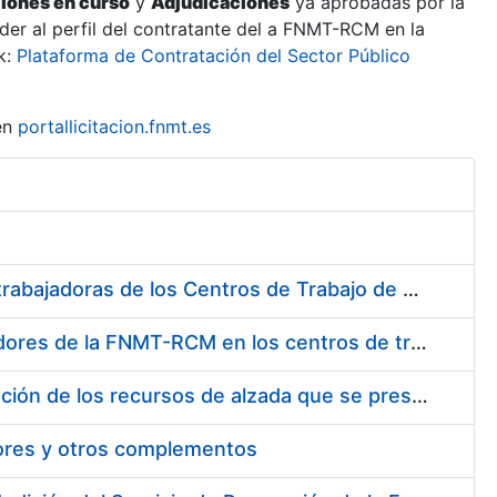
ciones en curso
y
Adjudicaciones
ya aprobadas por la
er al perfil del contratante del a FNMT-RCM en la
k:
Plataforma de Contratación del Sector Público
en
portallicitacion.fnmt.es
Suministro de Protectores Auditivos a medida para las personas trabajadoras de los Centros de Trabajo de Madrid y Burgos
Suministro de gafas graduadas antiproyecciones para los trabajadores de la FNMT-RCM en los centros de trabajo de Madrid y Burgos
Servicios de una empresa externa para el asesoramiento y resolución de los recursos de alzada que se presentan relacionados con procesos de selección para la FNMT-RCM
tores y otros complementos