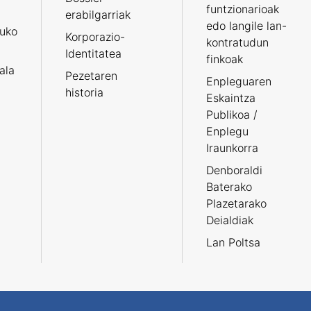
funtzionarioak
erabilgarriak
edo langile lan-
ruko
Korporazio-
kontratudun
Identitatea
finkoak
tala
Pezetaren
Enpleguaren
historia
Eskaintza
Publikoa /
Enplegu
Iraunkorra
Denboraldi
Baterako
Plazetarako
Deialdiak
Lan Poltsa