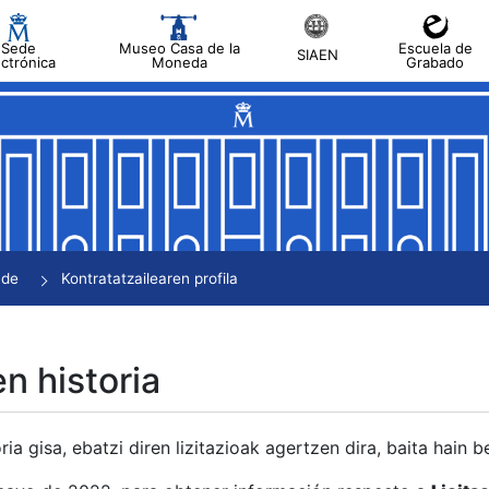
Sede
Museo Casa de la
Escuela de
SIAEN
ectrónica
Moneda
Grabado
tatu
tatu
tatu
tatu
nde
Kontratatzailearen profila
tatu
en historia
ria gisa, ebatzi diren lizitazioak agertzen dira, baita hain 
tu