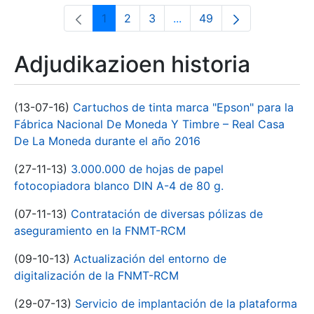
1
2
3
...
49
Orrialdea
Orrialdea
Orrialdea
Intermediate Pages Use T
Orrialdea
Adjudikazioen historia
(13-07-16)
Cartuchos de tinta marca "Epson" para la
Fábrica Nacional De Moneda Y Timbre – Real Casa
De La Moneda durante el año 2016
(27-11-13)
3.000.000 de hojas de papel
fotocopiadora blanco DIN A-4 de 80 g.
(07-11-13)
Contratación de diversas pólizas de
aseguramiento en la FNMT-RCM
(09-10-13)
Actualización del entorno de
digitalización de la FNMT-RCM
(29-07-13)
Servicio de implantación de la plataforma