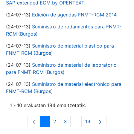
SAP-extended ECM by OPENTEXT
(24-07-13)
Edición de agendas FNMT-RCM 2014
(24-07-13)
Suministro de rodamientos para FNMT-
RCM (Burgos)
(24-07-13)
Suministro de material plástico para
FNMT-RCM (Burgos)
(24-07-13)
Suministro de material de laboratorio
para FNMT-RCM (Burgos)
(24-07-13)
Suministro de material electrónico para
FNMT-RCM (Burgos)
1 - 10 erakusten 184 emaitzetatik.
1
2
3
...
19
Orrialdea
Orrialdea
Orrialdea
Intermediate Pages Use T
Orrialdea