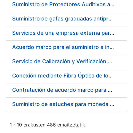
Suministro de Protectores Auditivos a medida para las personas trabajadoras de los Centros de Trabajo de Madrid y Burgos
Suministro de gafas graduadas antiproyecciones para los trabajadores de la FNMT-RCM en los centros de trabajo de Madrid y Burgos
Servicios de una empresa externa para el asesoramiento y resolución de los recursos de alzada que se presentan relacionados con procesos de selección para la FNMT-RCM
Acuerdo marco para el suministro e instalación de persianas, estores y otros complementos
Servicio de Calibración y Verificación Externa de los Equipos de Medición del Servicio de Prevención de la FNMT-RCM
Conexión mediante Fibra Óptica de los Centros de Proceso de Datos (CPDs) de las sedes de la FNMT-RCM de Burgos y Madrid
Contratación de acuerdo marco para el Suministro de Material de Electricidad para la Fábrica Nacional de Moneda y Timbre-Real Casa de la Moneda en su centro de trabajo de Burgos
Suministro de estuches para moneda de 30 €
1 - 10 erakusten 486 emaitzetatik.