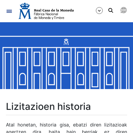
Nabigazioa
Erakutsi/Ezkutatu
Erakutsi/Ezkutatu
Erakutsi/Ezkutatu
Erakutsi/Ezkutatu
Erakutsi/Ezkutatu
Lizitazioen historia
Erakutsi/Ezkutatu
Atal honetan, historia gisa, ebatzi diren lizitazioak
agertzen dira, baita hain berriak ez diren