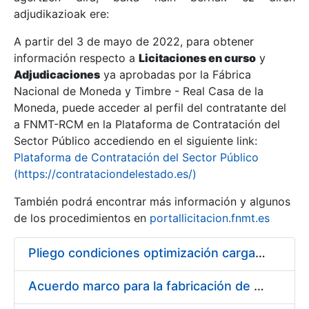
adjudikazioak ere:
A partir del 3 de mayo de 2022, para obtener
Erakutsi/Ezkutatu
información respecto a
Licitaciones en curso
y
Erakutsi/Ezkutatu
Adjudicaciones
ya aprobadas por la Fábrica
Nacional de Moneda y Timbre - Real Casa de la
Erakutsi/Ezkutatu
Moneda, puede acceder al perfil del contratante del
a FNMT-RCM en la Plataforma de Contratación del
Sector Público accediendo en el siguiente link:
Plataforma de Contratación del Sector Público
(https://contrataciondelestado.es/)
También podrá encontrar más información y algunos
de los procedimientos en
portallicitacion.fnmt.es
Pliego condiciones optimización cargas compras firmado
Erakutsi/Ezkutatu
Acuerdo marco para la fabricación de piezas