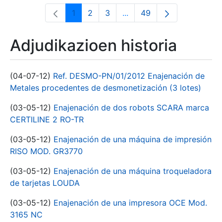
1
2
3
...
49
Orrialdea
Orrialdea
Orrialdea
Intermediate Pages Use T
Orrialdea
Adjudikazioen historia
(04-07-12)
Ref. DESMO-PN/01/2012 Enajenación de
Metales procedentes de desmonetización (3 lotes)
(03-05-12)
Enajenación de dos robots SCARA marca
CERTILINE 2 RO-TR
(03-05-12)
Enajenación de una máquina de impresión
RISO MOD. GR3770
(03-05-12)
Enajenación de una máquina troqueladora
de tarjetas LOUDA
(03-05-12)
Enajenación de una impresora OCE Mod.
3165 NC