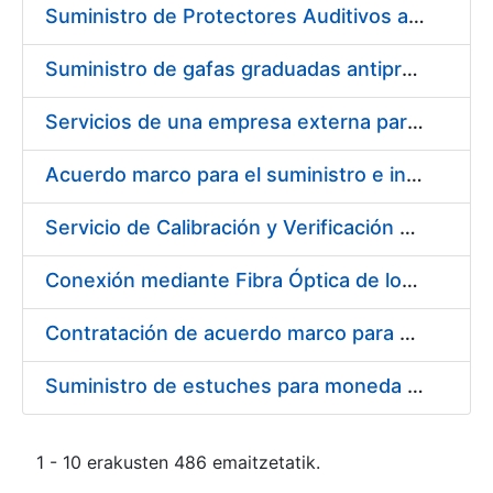
Suministro de Protectores Auditivos a medida para las personas trabajadoras de los Centros de Trabajo de Madrid y Burgos
Suministro de gafas graduadas antiproyecciones para los trabajadores de la FNMT-RCM en los centros de trabajo de Madrid y Burgos
Servicios de una empresa externa para el asesoramiento y resolución de los recursos de alzada que se presentan relacionados con procesos de selección para la FNMT-RCM
Acuerdo marco para el suministro e instalación de persianas, estores y otros complementos
Servicio de Calibración y Verificación Externa de los Equipos de Medición del Servicio de Prevención de la FNMT-RCM
Conexión mediante Fibra Óptica de los Centros de Proceso de Datos (CPDs) de las sedes de la FNMT-RCM de Burgos y Madrid
Contratación de acuerdo marco para el Suministro de Material de Electricidad para la Fábrica Nacional de Moneda y Timbre-Real Casa de la Moneda en su centro de trabajo de Burgos
Suministro de estuches para moneda de 30 €
1 - 10 erakusten 486 emaitzetatik.