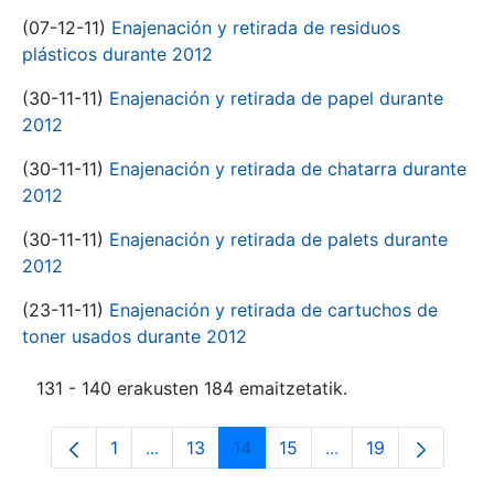
(07-12-11)
Enajenación y retirada de residuos
plásticos durante 2012
(30-11-11)
Enajenación y retirada de papel durante
2012
(30-11-11)
Enajenación y retirada de chatarra durante
2012
(30-11-11)
Enajenación y retirada de palets durante
2012
(23-11-11)
Enajenación y retirada de cartuchos de
toner usados durante 2012
131 - 140 erakusten 184 emaitzetatik.
1
...
13
14
15
...
19
Orrialdea
Intermediate Pages Use TAB to navigate.
Orrialdea
Orrialdea
Orrialdea
Intermediate Pages
Orrialdea