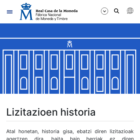
Nabigazioa
Erakutsi/Ezkutatu
Erakutsi/Ezkutatu
Erakutsi/Ezkutatu
Erakutsi/Ezkutatu
Erakutsi/Ezkutatu
Lizitazioen historia
Erakutsi/Ezkutatu
Atal honetan, historia gisa, ebatzi diren lizitazioak
agertzen dira, baita hain berriak ez diren