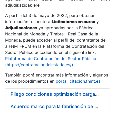
adjudikazioak ere:
A partir del 3 de mayo de 2022, para obtener
Erakutsi/Ezkutatu
información respecto a
Licitaciones en curso
y
Erakutsi/Ezkutatu
Adjudicaciones
ya aprobadas por la Fábrica
Nacional de Moneda y Timbre - Real Casa de la
Erakutsi/Ezkutatu
Moneda, puede acceder al perfil del contratante del
a FNMT-RCM en la Plataforma de Contratación del
Sector Público accediendo en el siguiente link:
Plataforma de Contratación del Sector Público
(https://contrataciondelestado.es/)
También podrá encontrar más información y algunos
de los procedimientos en
portallicitacion.fnmt.es
Pliego condiciones optimización cargas compras firmado
Erakutsi/Ezkutatu
Acuerdo marco para la fabricación de piezas