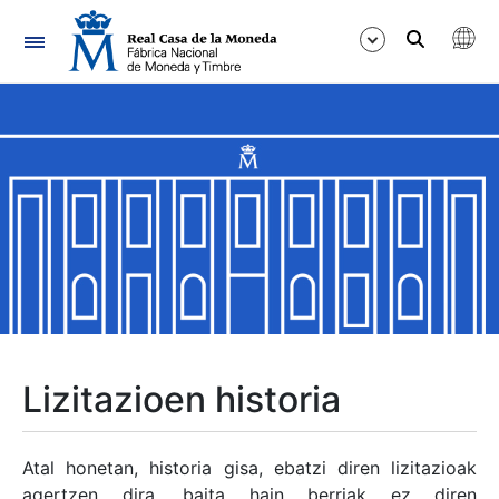
Nabigazioa
Erakutsi/Ezkutatu
Erakutsi/Ezkutatu
Erakutsi/Ezkutatu
Erakutsi/Ezkutatu
Erakutsi/Ezkutatu
Lizitazioen historia
Erakutsi/Ezkutatu
Atal honetan, historia gisa, ebatzi diren lizitazioak
agertzen dira, baita hain berriak ez diren