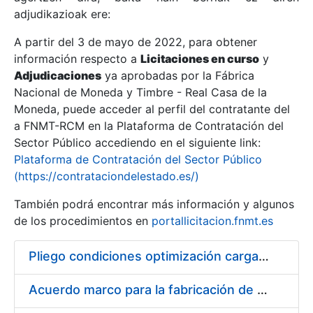
adjudikazioak ere:
A partir del 3 de mayo de 2022, para obtener
Erakutsi/Ezkutatu
información respecto a
Licitaciones en curso
y
Erakutsi/Ezkutatu
Adjudicaciones
ya aprobadas por la Fábrica
Nacional de Moneda y Timbre - Real Casa de la
Erakutsi/Ezkutatu
Moneda, puede acceder al perfil del contratante del
a FNMT-RCM en la Plataforma de Contratación del
Sector Público accediendo en el siguiente link:
Plataforma de Contratación del Sector Público
(https://contrataciondelestado.es/)
También podrá encontrar más información y algunos
de los procedimientos en
portallicitacion.fnmt.es
Pliego condiciones optimización cargas compras firmado
Erakutsi/Ezkutatu
Acuerdo marco para la fabricación de piezas