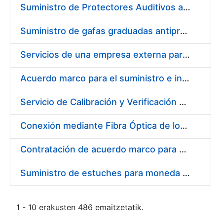
Suministro de Protectores Auditivos a medida para las personas trabajadoras de los Centros de Trabajo de Madrid y Burgos
Suministro de gafas graduadas antiproyecciones para los trabajadores de la FNMT-RCM en los centros de trabajo de Madrid y Burgos
Servicios de una empresa externa para el asesoramiento y resolución de los recursos de alzada que se presentan relacionados con procesos de selección para la FNMT-RCM
Acuerdo marco para el suministro e instalación de persianas, estores y otros complementos
Servicio de Calibración y Verificación Externa de los Equipos de Medición del Servicio de Prevención de la FNMT-RCM
Conexión mediante Fibra Óptica de los Centros de Proceso de Datos (CPDs) de las sedes de la FNMT-RCM de Burgos y Madrid
Contratación de acuerdo marco para el Suministro de Material de Electricidad para la Fábrica Nacional de Moneda y Timbre-Real Casa de la Moneda en su centro de trabajo de Burgos
Suministro de estuches para moneda de 30 €
1 - 10 erakusten 486 emaitzetatik.