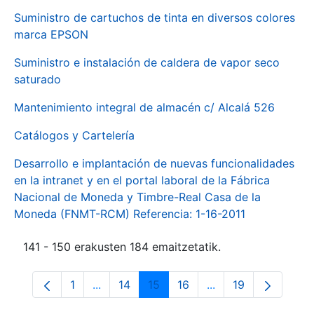
Suministro de cartuchos de tinta en diversos colores
marca EPSON
Suministro e instalación de caldera de vapor seco
saturado
Mantenimiento integral de almacén c/ Alcalá 526
Catálogos y Cartelería
Desarrollo e implantación de nuevas funcionalidades
en la intranet y en el portal laboral de la Fábrica
Nacional de Moneda y Timbre-Real Casa de la
Moneda (FNMT-RCM) Referencia: 1-16-2011
141 - 150 erakusten 184 emaitzetatik.
1
...
14
15
16
...
19
Orrialdea
Intermediate Pages Use TAB to navigate.
Orrialdea
Orrialdea
Orrialdea
Intermediate Pages
Orrialdea