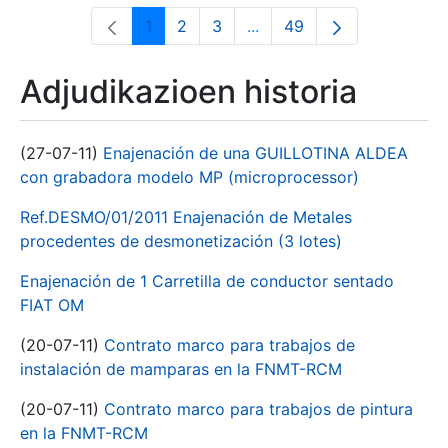
1
2
3
...
49
Orrialdea
Orrialdea
Orrialdea
Intermediate Pages Use T
Orrialdea
Adjudikazioen historia
(27-07-11)
Enajenación de una GUILLOTINA ALDEA
con grabadora modelo MP (microprocessor)
Ref.DESMO/01/2011 Enajenación de Metales
procedentes de desmonetización (3 lotes)
Enajenación de 1 Carretilla de conductor sentado
FIAT OM
(20-07-11)
Contrato marco para trabajos de
instalación de mamparas en la FNMT-RCM
(20-07-11)
Contrato marco para trabajos de pintura
en la FNMT-RCM