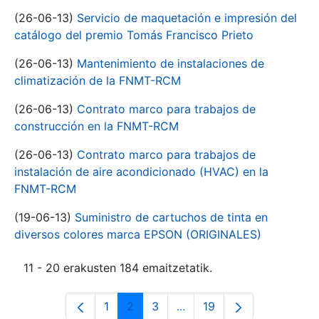
(26-06-13)
Servicio de maquetación e impresión del
catálogo del premio Tomás Francisco Prieto
(26-06-13)
Mantenimiento de instalaciones de
climatización de la FNMT-RCM
(26-06-13)
Contrato marco para trabajos de
construcción en la FNMT-RCM
(26-06-13)
Contrato marco para trabajos de
instalación de aire acondicionado (HVAC) en la
FNMT-RCM
(19-06-13)
Suministro de cartuchos de tinta en
diversos colores marca EPSON (ORIGINALES)
11 - 20 erakusten 184 emaitzetatik.
1
2
3
...
19
Orrialdea
Orrialdea
Orrialdea
Intermediate Pages Use T
Orrialdea