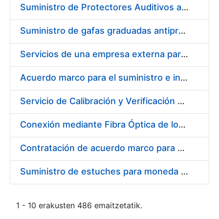
Suministro de Protectores Auditivos a medida para las personas trabajadoras de los Centros de Trabajo de Madrid y Burgos
Suministro de gafas graduadas antiproyecciones para los trabajadores de la FNMT-RCM en los centros de trabajo de Madrid y Burgos
Servicios de una empresa externa para el asesoramiento y resolución de los recursos de alzada que se presentan relacionados con procesos de selección para la FNMT-RCM
Acuerdo marco para el suministro e instalación de persianas, estores y otros complementos
Servicio de Calibración y Verificación Externa de los Equipos de Medición del Servicio de Prevención de la FNMT-RCM
Conexión mediante Fibra Óptica de los Centros de Proceso de Datos (CPDs) de las sedes de la FNMT-RCM de Burgos y Madrid
Contratación de acuerdo marco para el Suministro de Material de Electricidad para la Fábrica Nacional de Moneda y Timbre-Real Casa de la Moneda en su centro de trabajo de Burgos
Suministro de estuches para moneda de 30 €
1 - 10 erakusten 486 emaitzetatik.