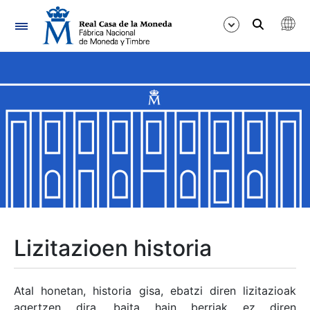
Nabigazioa
Erakutsi/Ezkutatu
Erakutsi/Ezkutatu
Erakutsi/Ezkutatu
Erakutsi/Ezkutatu
Erakutsi/Ezkutatu
Lizitazioen historia
Erakutsi/Ezkutatu
Atal honetan, historia gisa, ebatzi diren lizitazioak
agertzen dira, baita hain berriak ez diren