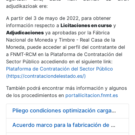
adjudikazioak ere:
A partir del 3 de mayo de 2022, para obtener
Erakutsi/Ezkutatu
información respecto a
Licitaciones en curso
y
Erakutsi/Ezkutatu
Adjudicaciones
ya aprobadas por la Fábrica
Nacional de Moneda y Timbre - Real Casa de la
Erakutsi/Ezkutatu
Moneda, puede acceder al perfil del contratante del
a FNMT-RCM en la Plataforma de Contratación del
Sector Público accediendo en el siguiente link:
Plataforma de Contratación del Sector Público
(https://contrataciondelestado.es/)
También podrá encontrar más información y algunos
de los procedimientos en
portallicitacion.fnmt.es
Pliego condiciones optimización cargas compras firmado
Erakutsi/Ezkutatu
Acuerdo marco para la fabricación de piezas