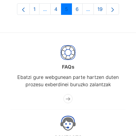
1
...
4
5
6
...
19
Orrialdea
Intermediate Pages Use TAB to navigat
Orrialdea
Orrialdea
Orrialdea
Intermediate Pages U
Orrialdea
FAQs
Ebatzi gure webgunean parte hartzen duten
prozesu exberdinei buruzko zalantzak