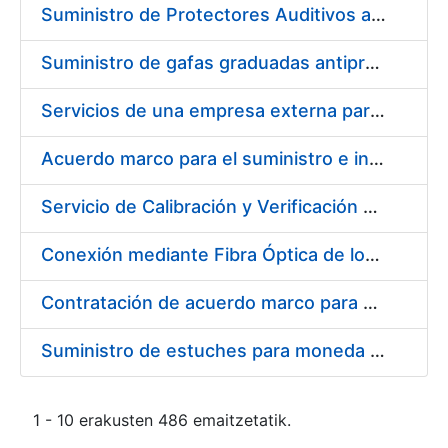
Suministro de Protectores Auditivos a medida para las personas trabajadoras de los Centros de Trabajo de Madrid y Burgos
Suministro de gafas graduadas antiproyecciones para los trabajadores de la FNMT-RCM en los centros de trabajo de Madrid y Burgos
Servicios de una empresa externa para el asesoramiento y resolución de los recursos de alzada que se presentan relacionados con procesos de selección para la FNMT-RCM
Acuerdo marco para el suministro e instalación de persianas, estores y otros complementos
Servicio de Calibración y Verificación Externa de los Equipos de Medición del Servicio de Prevención de la FNMT-RCM
Conexión mediante Fibra Óptica de los Centros de Proceso de Datos (CPDs) de las sedes de la FNMT-RCM de Burgos y Madrid
Contratación de acuerdo marco para el Suministro de Material de Electricidad para la Fábrica Nacional de Moneda y Timbre-Real Casa de la Moneda en su centro de trabajo de Burgos
Suministro de estuches para moneda de 30 €
1 - 10 erakusten 486 emaitzetatik.