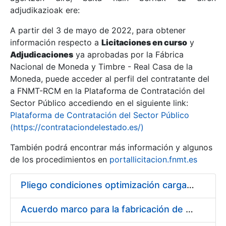
adjudikazioak ere:
A partir del 3 de mayo de 2022, para obtener
Erakutsi/Ezkutatu
información respecto a
Licitaciones en curso
y
Erakutsi/Ezkutatu
Adjudicaciones
ya aprobadas por la Fábrica
Nacional de Moneda y Timbre - Real Casa de la
Erakutsi/Ezkutatu
Moneda, puede acceder al perfil del contratante del
a FNMT-RCM en la Plataforma de Contratación del
Sector Público accediendo en el siguiente link:
Plataforma de Contratación del Sector Público
(https://contrataciondelestado.es/)
También podrá encontrar más información y algunos
de los procedimientos en
portallicitacion.fnmt.es
Pliego condiciones optimización cargas compras firmado
Erakutsi/Ezkutatu
Acuerdo marco para la fabricación de piezas