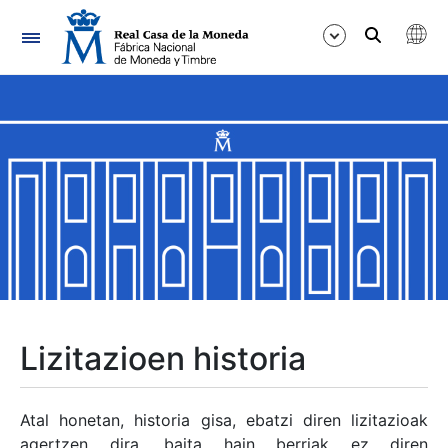
Nabigazioa
Erakutsi/Ezkutatu
Erakutsi/Ezkutatu
Erakutsi/Ezkutatu
Erakutsi/Ezkutatu
Erakutsi/Ezkutatu
Lizitazioen historia
Erakutsi/Ezkutatu
Atal honetan, historia gisa, ebatzi diren lizitazioak
agertzen dira, baita hain berriak ez diren