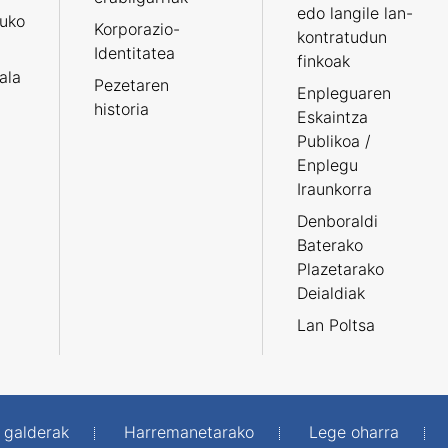
edo langile lan-
ruko
Korporazio-
kontratudun
Identitatea
finkoak
tala
Pezetaren
Enpleguaren
historia
Eskaintza
Publikoa /
Enplegu
Iraunkorra
Denboraldi
Baterako
Plazetarako
Deialdiak
Lan Poltsa
 galderak
Harremanetarako
Lege oharra