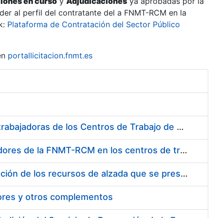
ciones en curso
y
Adjudicaciones
ya aprobadas por la
er al perfil del contratante del a FNMT-RCM en la
k:
Plataforma de Contratación del Sector Público
en
portallicitacion.fnmt.es
Suministro de Protectores Auditivos a medida para las personas trabajadoras de los Centros de Trabajo de Madrid y Burgos
Suministro de gafas graduadas antiproyecciones para los trabajadores de la FNMT-RCM en los centros de trabajo de Madrid y Burgos
Servicios de una empresa externa para el asesoramiento y resolución de los recursos de alzada que se presentan relacionados con procesos de selección para la FNMT-RCM
tores y otros complementos