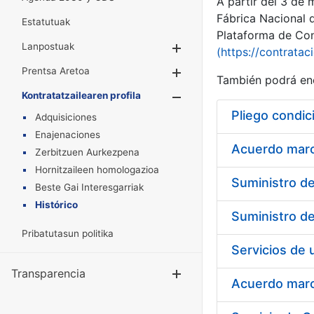
A partir del 3 de
Fábrica Nacional 
Estatutuak
Plataforma de Cont
Lanpostuak
Erakutsi/Ezkuta
(https://contratac
Prentsa Aretoa
Erakutsi/Ezkuta
También podrá enc
Kontratatzailearen profila
Erakutsi/Ezkut
Pliego condic
Adquisiciones
Enajenaciones
Acuerdo marco
Zerbitzuen Aurkezpena
Hornitzaileen homologazioa
Beste Gai Interesgarriak
Histórico
Pribatutasun politika
Transparencia
Erakutsi/Ezku
Acuerdo marco