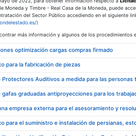
 mayo de 2022, para obtener información respecto a
Licita
de Moneda y Timbre - Real Casa de la Moneda, puede acced
ratación del Sector Público accediendo en el siguiente lin
tu
iondelestado.es/)
tu
ontrar más información y algunos de los procedimientos 
atu
iones optimización cargas compras firmado
 para la fabricación de piezas
tatu
 para el suministro e instalación de persianas, es