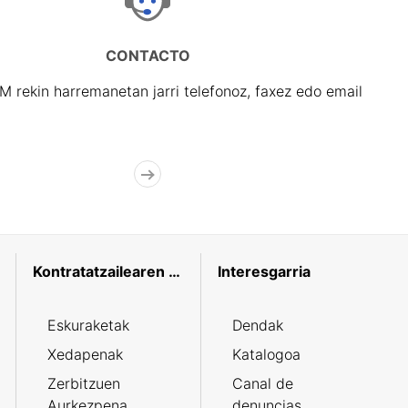
CONTACTO
rekin harremanetan jarri telefonoz, faxez edo email
Kontratatzailearen profila
Interesgarria
Eskuraketak
Dendak
Xedapenak
Katalogoa
Zerbitzuen
Canal de
Aurkezpena
denuncias