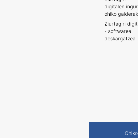
digitalen ingu
ohiko galderak
Ziurtagiri digi
- softwarea
deskargatzea
Ohiko