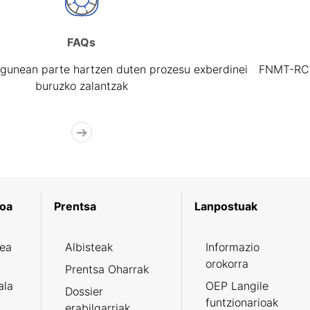
FAQs
gunean parte hartzen duten prozesu exberdinei
FNMT-RCM 
buruzko zalantzak
koa
Prentsa
Lanpostuak
zea
Albisteak
Informazio
orokorra
Prentsa Oharrak
ala
OEP Langile
Dossier
funtzionarioak
erabilgarriak