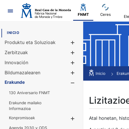
Nabigazioa
FNMT
Ceres
El
INICIO
Produktu eta Soluzioak
Erakutsi/Ezku
Zerbitzuak
Erakutsi/Ezku
Innovación
Erakutsi/Ezku
Bildumazalearen
Erakutsi/Ezku
Inicio
Eraku
Erakunde
Erakutsi/Ezku
130 Aniversario FNMT
Lizitazio
Erakunde mailako
Informazioa
Atal honetan, histo
Konpromisoak
Erakutsi/Ezkuta
Agenda 2030 y ODS