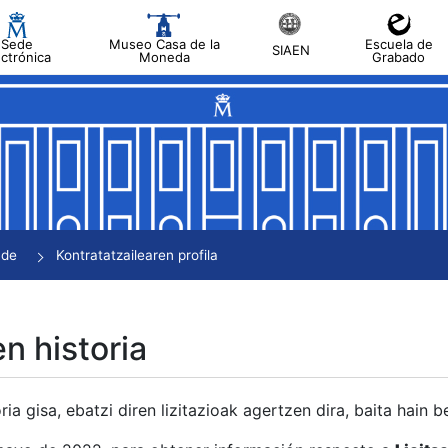
Sede
Museo Casa de la
Escuela de
SIAEN
ectrónica
Moneda
Grabado
tatu
tatu
tatu
tatu
nde
Kontratatzailearen profila
tatu
en historia
ria gisa, ebatzi diren lizitazioak agertzen dira, baita hain 
tu