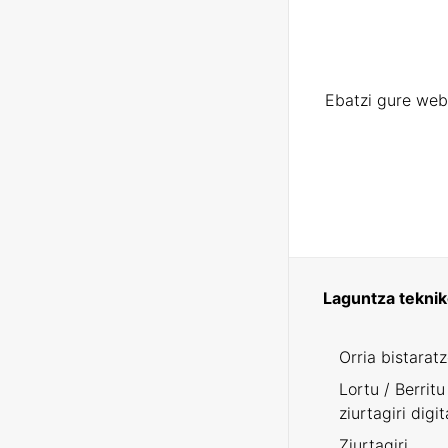
Ebatzi gure web
Laguntza tekni
Orria bistarat
Lortu / Berritu
ziurtagiri digit
Ziurtagiri