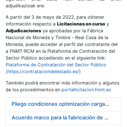
adjudikazioak ere:
A partir del 3 de mayo de 2022, para obtener
Erakutsi/Ezkutatu
información respecto a
Licitaciones en curso
y
Erakutsi/Ezkutatu
Adjudicaciones
ya aprobadas por la Fábrica
Nacional de Moneda y Timbre - Real Casa de la
Erakutsi/Ezkutatu
Moneda, puede acceder al perfil del contratante del
a FNMT-RCM en la Plataforma de Contratación del
Sector Público accediendo en el siguiente link:
Plataforma de Contratación del Sector Público
(https://contrataciondelestado.es/)
También podrá encontrar más información y algunos
de los procedimientos en
portallicitacion.fnmt.es
Pliego condiciones optimización cargas compras firmado
Erakutsi/Ezkutatu
Acuerdo marco para la fabricación de piezas