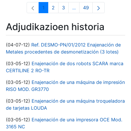
1
2
3
...
49
Orrialdea
Orrialdea
Orrialdea
Intermediate Pages Use T
Orrialdea
Adjudikazioen historia
(04-07-12)
Ref. DESMO-PN/01/2012 Enajenación de
Metales procedentes de desmonetización (3 lotes)
(03-05-12)
Enajenación de dos robots SCARA marca
CERTILINE 2 RO-TR
(03-05-12)
Enajenación de una máquina de impresión
RISO MOD. GR3770
(03-05-12)
Enajenación de una máquina troqueladora
de tarjetas LOUDA
(03-05-12)
Enajenación de una impresora OCE Mod.
3165 NC