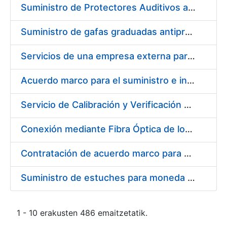
Suministro de Protectores Auditivos a medida para las personas trabajadoras de los Centros de Trabajo de Madrid y Burgos
Suministro de gafas graduadas antiproyecciones para los trabajadores de la FNMT-RCM en los centros de trabajo de Madrid y Burgos
Servicios de una empresa externa para el asesoramiento y resolución de los recursos de alzada que se presentan relacionados con procesos de selección para la FNMT-RCM
Acuerdo marco para el suministro e instalación de persianas, estores y otros complementos
Servicio de Calibración y Verificación Externa de los Equipos de Medición del Servicio de Prevención de la FNMT-RCM
Conexión mediante Fibra Óptica de los Centros de Proceso de Datos (CPDs) de las sedes de la FNMT-RCM de Burgos y Madrid
Contratación de acuerdo marco para el Suministro de Material de Electricidad para la Fábrica Nacional de Moneda y Timbre-Real Casa de la Moneda en su centro de trabajo de Burgos
Suministro de estuches para moneda de 30 €
1 - 10 erakusten 486 emaitzetatik.