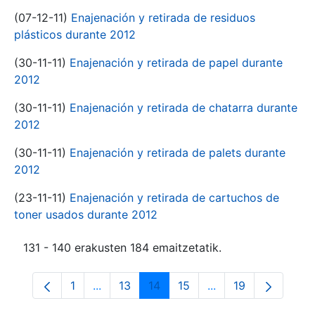
(07-12-11)
Enajenación y retirada de residuos
plásticos durante 2012
(30-11-11)
Enajenación y retirada de papel durante
2012
(30-11-11)
Enajenación y retirada de chatarra durante
2012
(30-11-11)
Enajenación y retirada de palets durante
2012
(23-11-11)
Enajenación y retirada de cartuchos de
toner usados durante 2012
131 - 140 erakusten 184 emaitzetatik.
1
...
13
14
15
...
19
Orrialdea
Intermediate Pages Use TAB to navigate.
Orrialdea
Orrialdea
Orrialdea
Intermediate Pages
Orrialdea