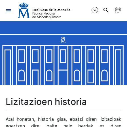
Nabigazioa
Erakutsi/Ezkutatu
Erakutsi/Ezkutatu
Erakutsi/Ezkutatu
Erakutsi/Ezkutatu
Erakutsi/Ezkutatu
Lizitazioen historia
Erakutsi/Ezkutatu
Atal honetan, historia gisa, ebatzi diren lizitazioak
agertzen dira, baita hain berriak ez diren