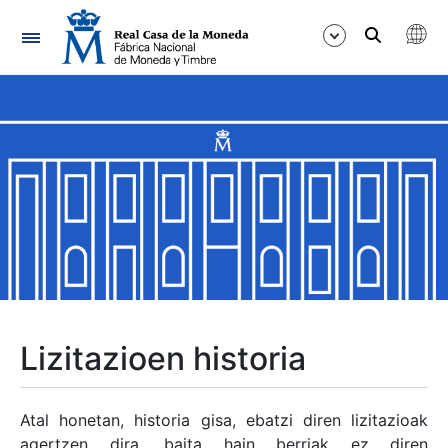
Nabigazioa
Erakutsi/Ezkutatu
Erakutsi/Ezkutatu
Erakutsi/Ezkutatu
Erakutsi/Ezkutatu
Erakutsi/Ezkutatu
Lizitazioen historia
Erakutsi/Ezkutatu
Atal honetan, historia gisa, ebatzi diren lizitazioak
agertzen dira, baita hain berriak ez diren