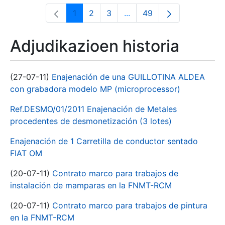
1
2
3
...
49
Orrialdea
Orrialdea
Orrialdea
Intermediate Pages Use T
Orrialdea
Adjudikazioen historia
(27-07-11)
Enajenación de una GUILLOTINA ALDEA
con grabadora modelo MP (microprocessor)
Ref.DESMO/01/2011 Enajenación de Metales
procedentes de desmonetización (3 lotes)
Enajenación de 1 Carretilla de conductor sentado
FIAT OM
(20-07-11)
Contrato marco para trabajos de
instalación de mamparas en la FNMT-RCM
(20-07-11)
Contrato marco para trabajos de pintura
en la FNMT-RCM