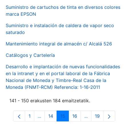
Suministro de cartuchos de tinta en diversos colores
marca EPSON
Suministro e instalación de caldera de vapor seco
saturado
Mantenimiento integral de almacén c/ Alcalá 526
Catálogos y Cartelería
Desarrollo e implantación de nuevas funcionalidades
en la intranet y en el portal laboral de la Fábrica
Nacional de Moneda y Timbre-Real Casa de la
Moneda (FNMT-RCM) Referencia: 1-16-2011
141 - 150 erakusten 184 emaitzetatik.
1
...
14
15
16
...
19
Orrialdea
Intermediate Pages Use TAB to navigate.
Orrialdea
Orrialdea
Orrialdea
Intermediate Pages
Orrialdea