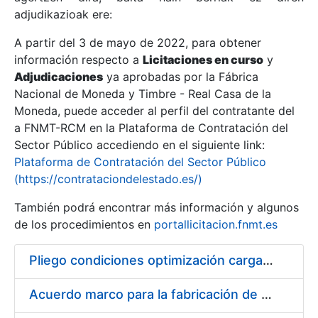
adjudikazioak ere:
A partir del 3 de mayo de 2022, para obtener
Erakutsi/Ezkutatu
información respecto a
Licitaciones en curso
y
Erakutsi/Ezkutatu
Adjudicaciones
ya aprobadas por la Fábrica
Nacional de Moneda y Timbre - Real Casa de la
Erakutsi/Ezkutatu
Moneda, puede acceder al perfil del contratante del
a FNMT-RCM en la Plataforma de Contratación del
Sector Público accediendo en el siguiente link:
Plataforma de Contratación del Sector Público
(https://contrataciondelestado.es/)
También podrá encontrar más información y algunos
de los procedimientos en
portallicitacion.fnmt.es
Pliego condiciones optimización cargas compras firmado
Erakutsi/Ezkutatu
Acuerdo marco para la fabricación de piezas