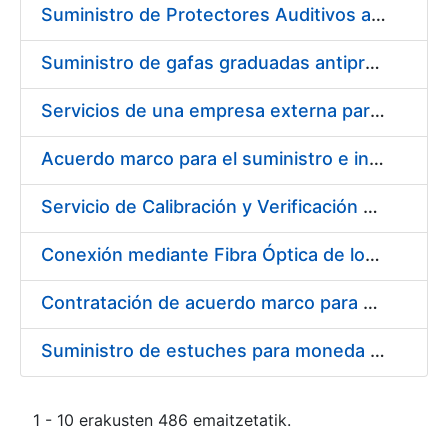
Suministro de Protectores Auditivos a medida para las personas trabajadoras de los Centros de Trabajo de Madrid y Burgos
Suministro de gafas graduadas antiproyecciones para los trabajadores de la FNMT-RCM en los centros de trabajo de Madrid y Burgos
Servicios de una empresa externa para el asesoramiento y resolución de los recursos de alzada que se presentan relacionados con procesos de selección para la FNMT-RCM
Acuerdo marco para el suministro e instalación de persianas, estores y otros complementos
Servicio de Calibración y Verificación Externa de los Equipos de Medición del Servicio de Prevención de la FNMT-RCM
Conexión mediante Fibra Óptica de los Centros de Proceso de Datos (CPDs) de las sedes de la FNMT-RCM de Burgos y Madrid
Contratación de acuerdo marco para el Suministro de Material de Electricidad para la Fábrica Nacional de Moneda y Timbre-Real Casa de la Moneda en su centro de trabajo de Burgos
Suministro de estuches para moneda de 30 €
1 - 10 erakusten 486 emaitzetatik.