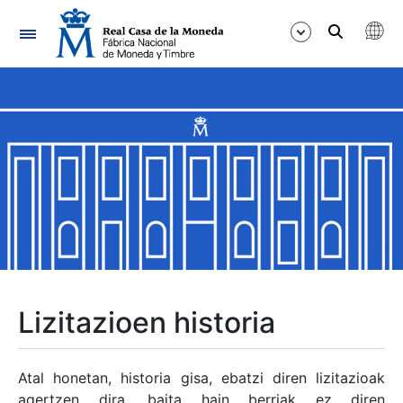
Nabigazioa
Erakutsi/Ezkutatu
Erakutsi/Ezkutatu
Erakutsi/Ezkutatu
Erakutsi/Ezkutatu
Erakutsi/Ezkutatu
Lizitazioen historia
Erakutsi/Ezkutatu
Atal honetan, historia gisa, ebatzi diren lizitazioak
agertzen dira, baita hain berriak ez diren