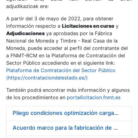
adjudikazioak ere:
A partir del 3 de mayo de 2022, para obtener
Erakutsi/Ezkutatu
información respecto a
Licitaciones en curso
y
Erakutsi/Ezkutatu
Adjudicaciones
ya aprobadas por la Fábrica
Nacional de Moneda y Timbre - Real Casa de la
Erakutsi/Ezkutatu
Moneda, puede acceder al perfil del contratante del
a FNMT-RCM en la Plataforma de Contratación del
Sector Público accediendo en el siguiente link:
Plataforma de Contratación del Sector Público
(https://contrataciondelestado.es/)
También podrá encontrar más información y algunos
de los procedimientos en
portallicitacion.fnmt.es
Pliego condiciones optimización cargas compras firmado
Erakutsi/Ezkutatu
Acuerdo marco para la fabricación de piezas