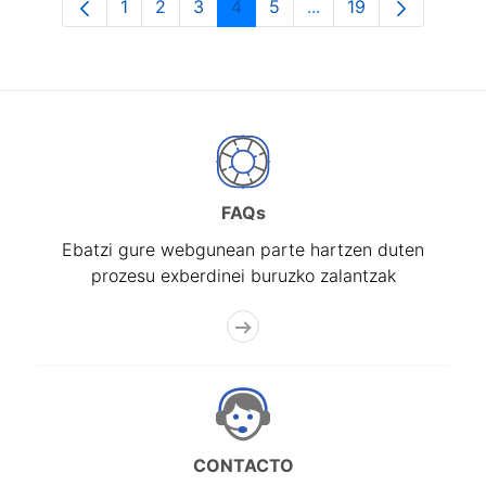
1
2
3
4
5
...
19
Orrialdea
Orrialdea
Orrialdea
Orrialdea
Orrialdea
Intermediate Pages U
Orrialdea
FAQs
Ebatzi gure webgunean parte hartzen duten
prozesu exberdinei buruzko zalantzak
CONTACTO