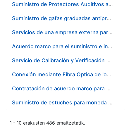
Suministro de Protectores Auditivos a medida para las personas trabajadoras de los Centros de Trabajo de Madrid y Burgos
Suministro de gafas graduadas antiproyecciones para los trabajadores de la FNMT-RCM en los centros de trabajo de Madrid y Burgos
Servicios de una empresa externa para el asesoramiento y resolución de los recursos de alzada que se presentan relacionados con procesos de selección para la FNMT-RCM
Acuerdo marco para el suministro e instalación de persianas, estores y otros complementos
Servicio de Calibración y Verificación Externa de los Equipos de Medición del Servicio de Prevención de la FNMT-RCM
Conexión mediante Fibra Óptica de los Centros de Proceso de Datos (CPDs) de las sedes de la FNMT-RCM de Burgos y Madrid
Contratación de acuerdo marco para el Suministro de Material de Electricidad para la Fábrica Nacional de Moneda y Timbre-Real Casa de la Moneda en su centro de trabajo de Burgos
Suministro de estuches para moneda de 30 €
1 - 10 erakusten 486 emaitzetatik.