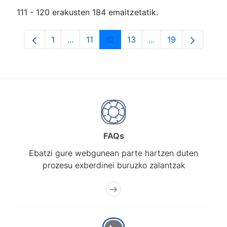
111 - 120 erakusten 184 emaitzetatik.
1
...
11
12
13
...
19
Orrialdea
Intermediate Pages Use TAB to navigate.
Orrialdea
Orrialdea
Orrialdea
Intermediate Pages
Orrialdea
FAQs
Ebatzi gure webgunean parte hartzen duten
prozesu exberdinei buruzko zalantzak