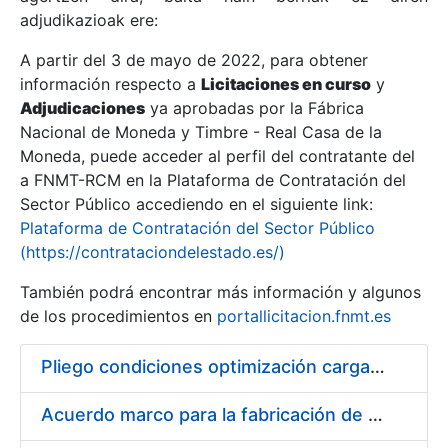
adjudikazioak ere:
A partir del 3 de mayo de 2022, para obtener
Erakutsi/Ezkutatu
información respecto a
Licitaciones en curso
y
Erakutsi/Ezkutatu
Adjudicaciones
ya aprobadas por la Fábrica
Nacional de Moneda y Timbre - Real Casa de la
Erakutsi/Ezkutatu
Moneda, puede acceder al perfil del contratante del
a FNMT-RCM en la Plataforma de Contratación del
Sector Público accediendo en el siguiente link:
Plataforma de Contratación del Sector Público
(https://contrataciondelestado.es/)
También podrá encontrar más información y algunos
de los procedimientos en
portallicitacion.fnmt.es
Pliego condiciones optimización cargas compras firmado
Erakutsi/Ezkutatu
Acuerdo marco para la fabricación de piezas