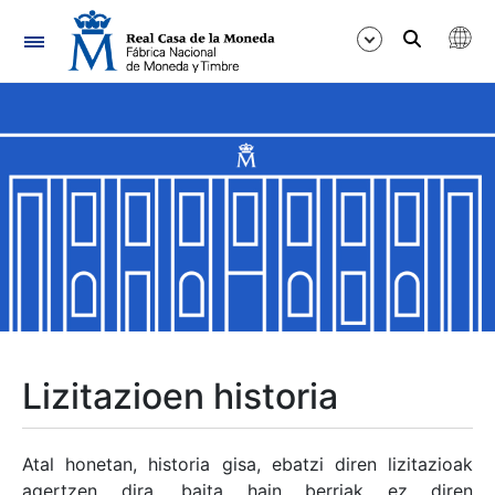
Nabigazioa
Erakutsi/Ezkutatu
Erakutsi/Ezkutatu
Erakutsi/Ezkutatu
Erakutsi/Ezkutatu
Erakutsi/Ezkutatu
Lizitazioen historia
Erakutsi/Ezkutatu
Atal honetan, historia gisa, ebatzi diren lizitazioak
agertzen dira, baita hain berriak ez diren