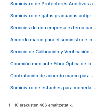
Suministro de Protectores Auditivos a medida para las personas trabajadoras de los Centros de Trabajo de Madrid y Burgos
Suministro de gafas graduadas antiproyecciones para los trabajadores de la FNMT-RCM en los centros de trabajo de Madrid y Burgos
Servicios de una empresa externa para el asesoramiento y resolución de los recursos de alzada que se presentan relacionados con procesos de selección para la FNMT-RCM
Acuerdo marco para el suministro e instalación de persianas, estores y otros complementos
Servicio de Calibración y Verificación Externa de los Equipos de Medición del Servicio de Prevención de la FNMT-RCM
Conexión mediante Fibra Óptica de los Centros de Proceso de Datos (CPDs) de las sedes de la FNMT-RCM de Burgos y Madrid
Contratación de acuerdo marco para el Suministro de Material de Electricidad para la Fábrica Nacional de Moneda y Timbre-Real Casa de la Moneda en su centro de trabajo de Burgos
Suministro de estuches para moneda de 30 €
1 - 10 erakusten 486 emaitzetatik.