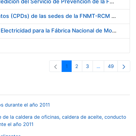
Servicio de Calibración y Verificación Externa de los Equipos de Medición del Servicio de Prevención de la FNMT-RCM
Conexión mediante Fibra Óptica de los Centros de Proceso de Datos (CPDs) de las sedes de la FNMT-RCM de Burgos y Madrid
Contratación de acuerdo marco para el Suministro de Material de Electricidad para la Fábrica Nacional de Moneda y Timbre-Real Casa de la Moneda en su centro de trabajo de Burgos
1
2
3
...
49
Orrialdea
Orrialdea
Orrialdea
Intermediate Pa
Orrialdea
os durante el año 2011
 de la caldera de oficinas, caldera de aceite, conducto
te el año 2011