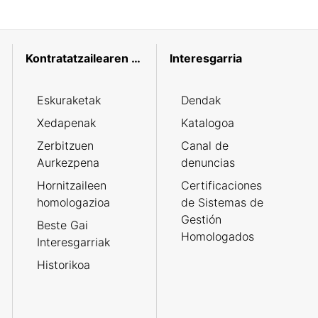
Kontratatzailearen profila
Interesgarria
Eskuraketak
Dendak
Xedapenak
Katalogoa
Zerbitzuen
Canal de
Aurkezpena
denuncias
Hornitzaileen
Certificaciones
homologazioa
de Sistemas de
Gestión
Beste Gai
Homologados
Interesgarriak
Historikoa