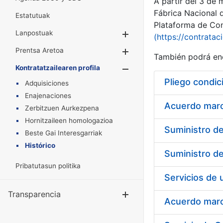
A partir del 3 de
Fábrica Nacional 
Estatutuak
Plataforma de Cont
Lanpostuak
Erakutsi/Ezkuta
(https://contratac
Prentsa Aretoa
Erakutsi/Ezkuta
También podrá enc
Kontratatzailearen profila
Erakutsi/Ezkut
Pliego condic
Adquisiciones
Enajenaciones
Acuerdo marco
Zerbitzuen Aurkezpena
Hornitzaileen homologazioa
Beste Gai Interesgarriak
Histórico
Pribatutasun politika
Transparencia
Erakutsi/Ezku
Acuerdo marco