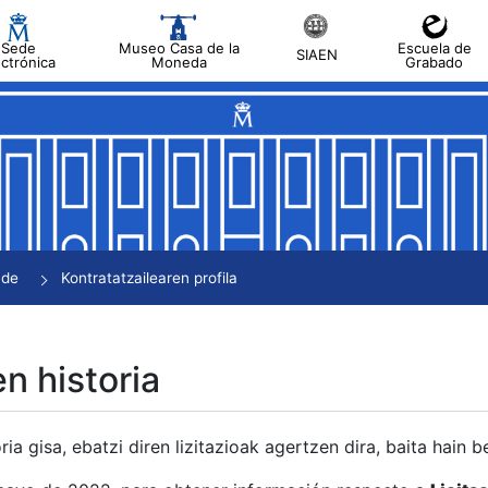
Sede
Museo Casa de la
Escuela de
SIAEN
ectrónica
Moneda
Grabado
tatu
tatu
tatu
tatu
nde
Kontratatzailearen profila
tatu
en historia
ria gisa, ebatzi diren lizitazioak agertzen dira, baita hain 
tu