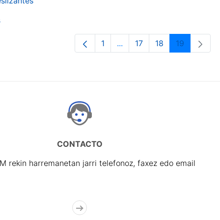
slizantes
s
1
...
17
18
19
Orrialdea
Intermediate Pages Use TA
Orrialdea
Orrialdea
Orrialdea
CONTACTO
rekin harremanetan jarri telefonoz, faxez edo email