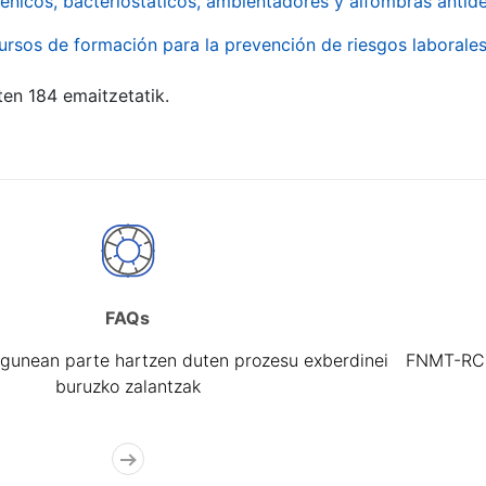
énicos, bacteriostáticos, ambientadores y alfombras antide
ursos de formación para la prevención de riesgos laborale
ten 184 emaitzetatik.
FAQs
gunean parte hartzen duten prozesu exberdinei
FNMT-RCM 
buruzko zalantzak