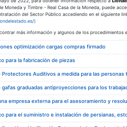
 mayo de 2022, para obtener información respecto a
Licita
de Moneda y Timbre - Real Casa de la Moneda, puede acced
ratación del Sector Público accediendo en el siguiente lin
tu
iondelestado.es/)
tu
ontrar más información y algunos de los procedimientos 
atu
iones optimización cargas compras firmado
 para la fabricación de piezas
tatu
 para el suministro e instalación de persianas, es