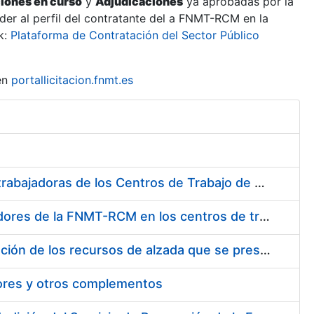
ciones en curso
y
Adjudicaciones
ya aprobadas por la
er al perfil del contratante del a FNMT-RCM en la
k:
Plataforma de Contratación del Sector Público
en
portallicitacion.fnmt.es
Suministro de Protectores Auditivos a medida para las personas trabajadoras de los Centros de Trabajo de Madrid y Burgos
Suministro de gafas graduadas antiproyecciones para los trabajadores de la FNMT-RCM en los centros de trabajo de Madrid y Burgos
Servicios de una empresa externa para el asesoramiento y resolución de los recursos de alzada que se presentan relacionados con procesos de selección para la FNMT-RCM
tores y otros complementos