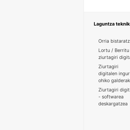
Laguntza tekni
Orria bistarat
Lortu / Berritu
ziurtagiri digit
Ziurtagiri
digitalen ingu
ohiko galderak
Ziurtagiri digi
- softwarea
deskargatzea