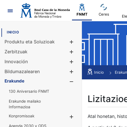
Nabigazioa
FNMT
Ceres
El
INICIO
Produktu eta Soluzioak
Erakutsi/Ezku
Zerbitzuak
Erakutsi/Ezku
Innovación
Erakutsi/Ezku
Bildumazalearen
Erakutsi/Ezku
Inicio
Eraku
Erakunde
Erakutsi/Ezku
130 Aniversario FNMT
Lizitazio
Erakunde mailako
Informazioa
Atal honetan, histo
Konpromisoak
Erakutsi/Ezkuta
Agenda 2030 y ODS