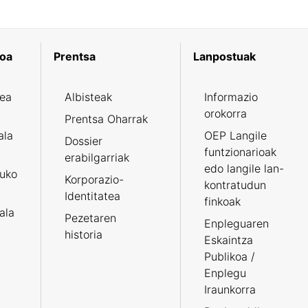
koa
Prentsa
Lanpostuak
zea
Albisteak
Informazio
orokorra
Prentsa Oharrak
ala
OEP Langile
Dossier
funtzionarioak
erabilgarriak
edo langile lan-
ruko
Korporazio-
kontratudun
Identitatea
finkoak
tala
Pezetaren
Enpleguaren
historia
Eskaintza
Publikoa /
Enplegu
Iraunkorra