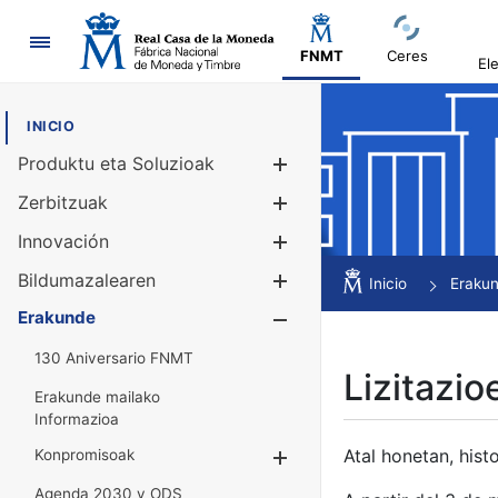
Nabigazioa
FNMT
Ceres
El
INICIO
Produktu eta Soluzioak
Erakutsi/Ezku
Zerbitzuak
Erakutsi/Ezku
Innovación
Erakutsi/Ezku
Bildumazalearen
Erakutsi/Ezku
Inicio
Eraku
Erakunde
Erakutsi/Ezku
130 Aniversario FNMT
Lizitazio
Erakunde mailako
Informazioa
Atal honetan, histo
Konpromisoak
Erakutsi/Ezkuta
Agenda 2030 y ODS