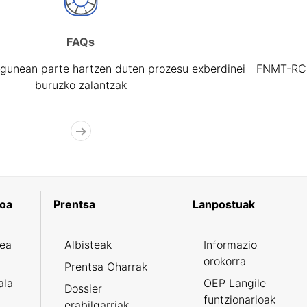
FAQs
gunean parte hartzen duten prozesu exberdinei
FNMT-RCM 
buruzko zalantzak
koa
Prentsa
Lanpostuak
zea
Albisteak
Informazio
orokorra
Prentsa Oharrak
ala
OEP Langile
Dossier
funtzionarioak
erabilgarriak