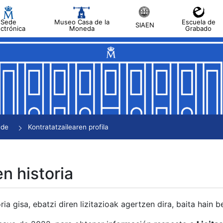
Sede
Museo Casa de la
Escuela de
SIAEN
ectrónica
Moneda
Grabado
tatu
tatu
tatu
tatu
nde
Kontratatzailearen profila
tatu
en historia
ria gisa, ebatzi diren lizitazioak agertzen dira, baita hain 
tu