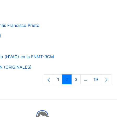
más Francisco Prieto
M
nado (HVAC) en la FNMT-RCM
ON (ORIGINALES)
1
2
3
...
19
Orrialdea
Orrialdea
Orrialdea
Intermediate Pa
Orrialdea