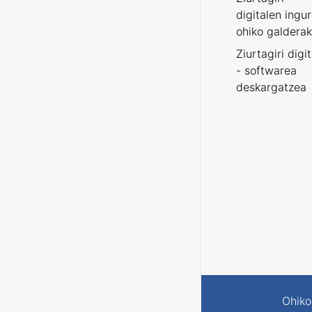
digitalen ingu
ohiko galderak
Ziurtagiri digi
- softwarea
deskargatzea
Ohiko