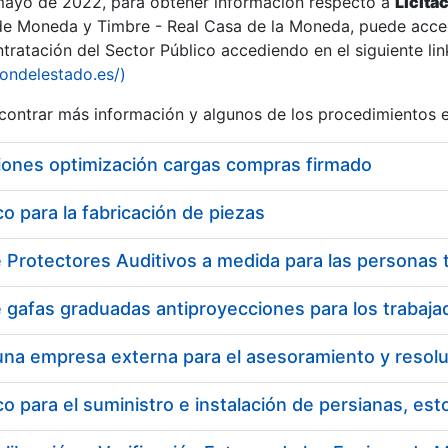
 mayo de 2022, para obtener información respecto a
Licita
de Moneda y Timbre - Real Casa de la Moneda, puede acced
ratación del Sector Público accediendo en el siguiente lin
tu
iondelestado.es/)
tu
ontrar más información y algunos de los procedimientos 
atu
iones optimización cargas compras firmado
 para la fabricación de piezas
tatu
 para el suministro e instalación de persianas, es