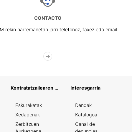
CONTACTO
rekin harremanetan jarri telefonoz, faxez edo email
Kontratatzailearen profila
Interesgarria
Eskuraketak
Dendak
Xedapenak
Katalogoa
Zerbitzuen
Canal de
Aurkezpena
denuncias