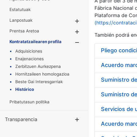
A partir del 3 de
Fábrica Nacional 
Estatutuak
Plataforma de Cont
Lanpostuak
Erakutsi/Ezkuta
(https://contratac
Prentsa Aretoa
Erakutsi/Ezkuta
También podrá enc
Kontratatzailearen profila
Erakutsi/Ezkut
Pliego condic
Adquisiciones
Enajenaciones
Acuerdo marco
Zerbitzuen Aurkezpena
Hornitzaileen homologazioa
Beste Gai Interesgarriak
Histórico
Pribatutasun politika
Transparencia
Erakutsi/Ezku
Acuerdo marco