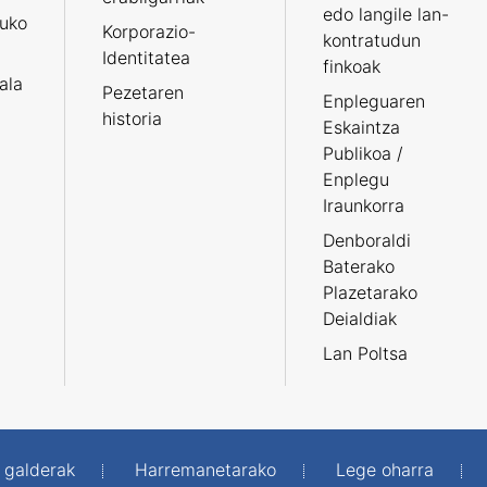
edo langile lan-
ruko
Korporazio-
kontratudun
Identitatea
finkoak
tala
Pezetaren
Enpleguaren
historia
Eskaintza
Publikoa /
Enplegu
Iraunkorra
Denboraldi
Baterako
Plazetarako
Deialdiak
Lan Poltsa
 galderak
Harremanetarako
Lege oharra