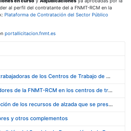
ciones en curso
y
Adjudicaciones
ya aprobadas por la
er al perfil del contratante del a FNMT-RCM en la
k:
Plataforma de Contratación del Sector Público
en
portallicitacion.fnmt.es
Suministro de Protectores Auditivos a medida para las personas trabajadoras de los Centros de Trabajo de Madrid y Burgos
Suministro de gafas graduadas antiproyecciones para los trabajadores de la FNMT-RCM en los centros de trabajo de Madrid y Burgos
Servicios de una empresa externa para el asesoramiento y resolución de los recursos de alzada que se presentan relacionados con procesos de selección para la FNMT-RCM
tores y otros complementos