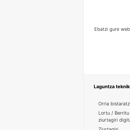
Ebatzi gure web
Laguntza tekni
Orria bistarat
Lortu / Berritu
ziurtagiri digit
Ziurtagiri