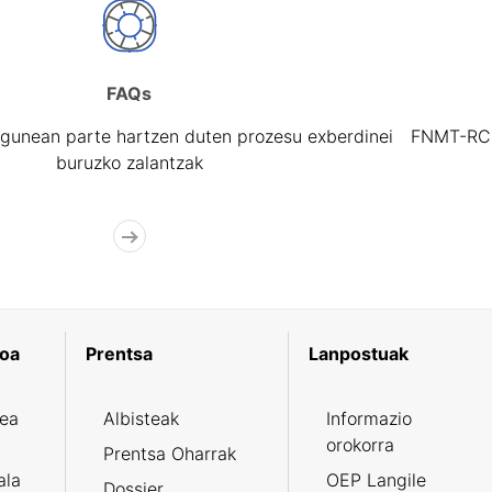
FAQs
gunean parte hartzen duten prozesu exberdinei
FNMT-RCM 
buruzko zalantzak
koa
Prentsa
Lanpostuak
zea
Albisteak
Informazio
orokorra
Prentsa Oharrak
ala
OEP Langile
Dossier