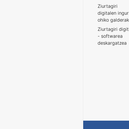
Ziurtagiri
digitalen ingu
ohiko galderak
Ziurtagiri digi
- softwarea
deskargatzea