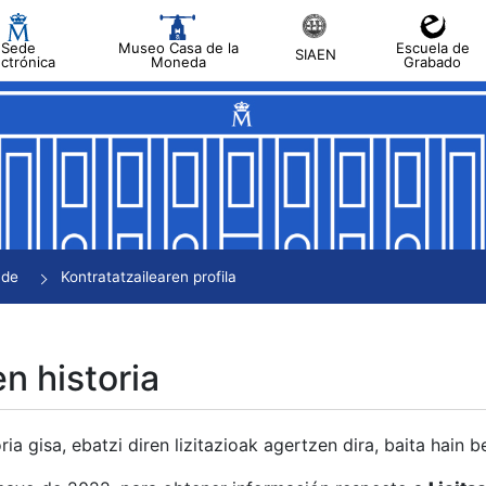
Sede
Museo Casa de la
Escuela de
SIAEN
ectrónica
Moneda
Grabado
tatu
tatu
tatu
tatu
nde
Kontratatzailearen profila
tatu
en historia
ria gisa, ebatzi diren lizitazioak agertzen dira, baita hain 
tu