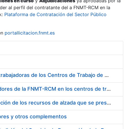
ciones en curso
y
Adjudicaciones
ya aprobadas por la
er al perfil del contratante del a FNMT-RCM en la
k:
Plataforma de Contratación del Sector Público
en
portallicitacion.fnmt.es
Suministro de Protectores Auditivos a medida para las personas trabajadoras de los Centros de Trabajo de Madrid y Burgos
Suministro de gafas graduadas antiproyecciones para los trabajadores de la FNMT-RCM en los centros de trabajo de Madrid y Burgos
Servicios de una empresa externa para el asesoramiento y resolución de los recursos de alzada que se presentan relacionados con procesos de selección para la FNMT-RCM
tores y otros complementos