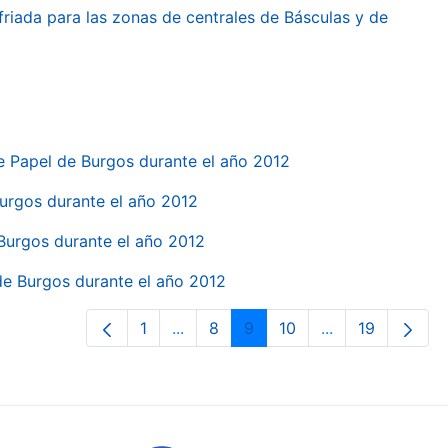
friada para las zonas de centrales de Básculas y de
e Papel de Burgos durante el año 2012
 Burgos durante el año 2012
 Burgos durante el año 2012
 de Burgos durante el año 2012
1
...
8
9
10
...
19
Orrialdea
Intermediate Pages Use TAB to navi
Orrialdea
Orrialdea
Orrialdea
Intermediate Pa
Orrialdea