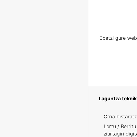
Ebatzi gure web
Laguntza tekni
Orria bistarat
Lortu / Berritu
ziurtagiri digit