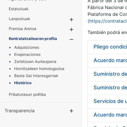
A partir del 3 de
Fábrica Nacional 
Estatutuak
Plataforma de Cont
Lanpostuak
Erakutsi/Ezkuta
(https://contratac
Prentsa Aretoa
Erakutsi/Ezkuta
También podrá enc
Kontratatzailearen profila
Erakutsi/Ezkut
Pliego condic
Adquisiciones
Enajenaciones
Acuerdo marco
Zerbitzuen Aurkezpena
Hornitzaileen homologazioa
Beste Gai Interesgarriak
Histórico
Pribatutasun politika
Transparencia
Erakutsi/Ezku
Acuerdo marco