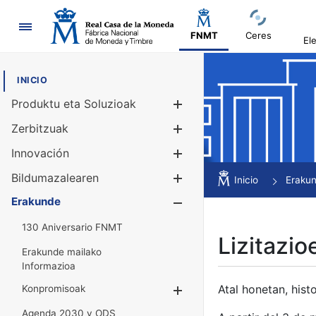
Nabigazioa
FNMT
Ceres
El
INICIO
Produktu eta Soluzioak
Erakutsi/Ezku
Zerbitzuak
Erakutsi/Ezku
Innovación
Erakutsi/Ezku
Bildumazalearen
Erakutsi/Ezku
Inicio
Eraku
Erakunde
Erakutsi/Ezku
130 Aniversario FNMT
Lizitazio
Erakunde mailako
Informazioa
Atal honetan, histo
Konpromisoak
Erakutsi/Ezkuta
Agenda 2030 y ODS