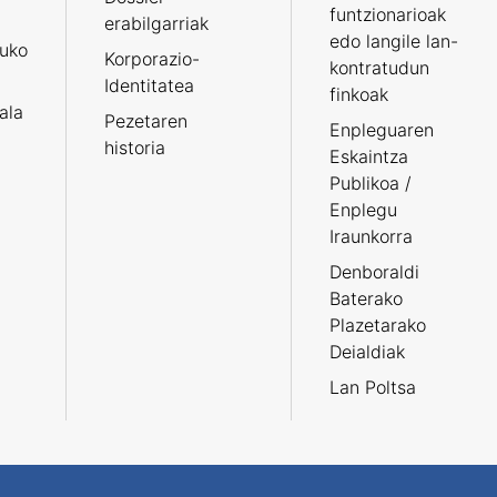
funtzionarioak
erabilgarriak
edo langile lan-
ruko
Korporazio-
kontratudun
Identitatea
finkoak
tala
Pezetaren
Enpleguaren
historia
Eskaintza
Publikoa /
Enplegu
Iraunkorra
Denboraldi
Baterako
Plazetarako
Deialdiak
Lan Poltsa