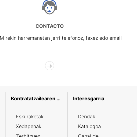
CONTACTO
rekin harremanetan jarri telefonoz, faxez edo email
Kontratatzailearen profila
Interesgarria
Eskuraketak
Dendak
Xedapenak
Katalogoa
Zerbitzuen
Canal de