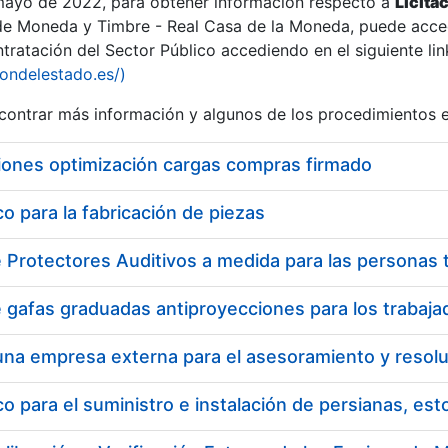
 mayo de 2022, para obtener información respecto a
Licita
de Moneda y Timbre - Real Casa de la Moneda, puede acced
ratación del Sector Público accediendo en el siguiente lin
tu
iondelestado.es/)
tu
ontrar más información y algunos de los procedimientos 
atu
iones optimización cargas compras firmado
 para la fabricación de piezas
tatu
 para el suministro e instalación de persianas, es