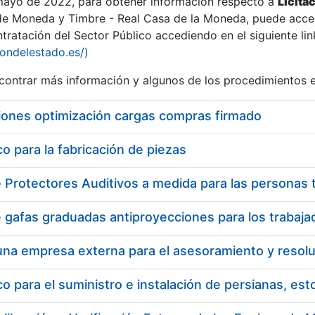
 mayo de 2022, para obtener información respecto a
Licita
de Moneda y Timbre - Real Casa de la Moneda, puede acced
ratación del Sector Público accediendo en el siguiente lin
tu
iondelestado.es/)
tu
ontrar más información y algunos de los procedimientos 
atu
iones optimización cargas compras firmado
 para la fabricación de piezas
tatu
 para el suministro e instalación de persianas, es