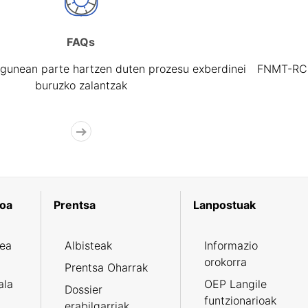
FAQs
gunean parte hartzen duten prozesu exberdinei
FNMT-RCM 
buruzko zalantzak
koa
Prentsa
Lanpostuak
zea
Albisteak
Informazio
orokorra
Prentsa Oharrak
ala
OEP Langile
Dossier
funtzionarioak
erabilgarriak