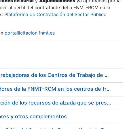
ciones en curso
y
Adjudicaciones
ya aprobadas por la
er al perfil del contratante del a FNMT-RCM en la
k:
Plataforma de Contratación del Sector Público
en
portallicitacion.fnmt.es
Suministro de Protectores Auditivos a medida para las personas trabajadoras de los Centros de Trabajo de Madrid y Burgos
Suministro de gafas graduadas antiproyecciones para los trabajadores de la FNMT-RCM en los centros de trabajo de Madrid y Burgos
Servicios de una empresa externa para el asesoramiento y resolución de los recursos de alzada que se presentan relacionados con procesos de selección para la FNMT-RCM
tores y otros complementos