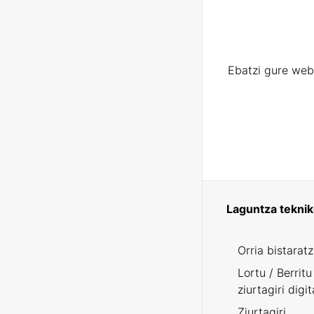
Ebatzi gure web
Laguntza tekni
Orria bistarat
Lortu / Berritu
ziurtagiri digit
Ziurtagiri