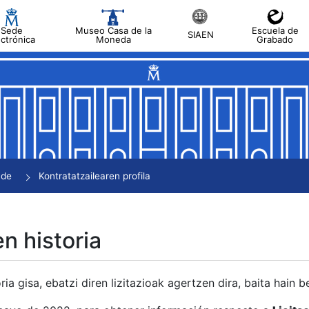
Sede
Museo Casa de la
Escuela de
SIAEN
ectrónica
Moneda
Grabado
tatu
tatu
tatu
tatu
nde
Kontratatzailearen profila
tatu
en historia
ria gisa, ebatzi diren lizitazioak agertzen dira, baita hain 
tu