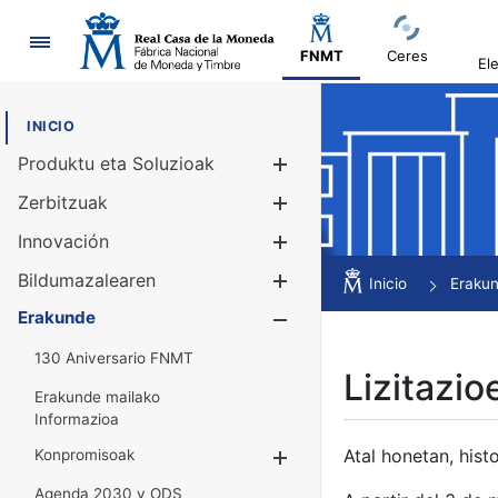
Nabigazioa
FNMT
Ceres
El
INICIO
Produktu eta Soluzioak
Erakutsi/Ezku
Zerbitzuak
Erakutsi/Ezku
Innovación
Erakutsi/Ezku
Bildumazalearen
Erakutsi/Ezku
Inicio
Eraku
Erakunde
Erakutsi/Ezku
130 Aniversario FNMT
Lizitazio
Erakunde mailako
Informazioa
Atal honetan, histo
Konpromisoak
Erakutsi/Ezkuta
Agenda 2030 y ODS