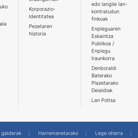
edo langile lan-
ruko
Korporazio-
kontratudun
Identitatea
finkoak
tala
Pezetaren
Enpleguaren
historia
Eskaintza
Publikoa /
Enplegu
Iraunkorra
Denboraldi
Baterako
Plazetarako
Deialdiak
Lan Poltsa
 galderak
Harremanetarako
Lege oharra