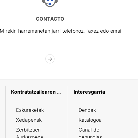
CONTACTO
rekin harremanetan jarri telefonoz, faxez edo email
Kontratatzailearen profila
Interesgarria
Eskuraketak
Dendak
Xedapenak
Katalogoa
Zerbitzuen
Canal de
Aurkezpena
denuncias