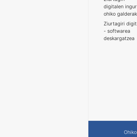
digitalen ingu
ohiko galderak
Ziurtagiri digi
- softwarea
deskargatzea
Ohiko