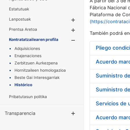
A partir del 3 de
Fábrica Nacional 
Estatutuak
Plataforma de Cont
Lanpostuak
Erakutsi/Ezkuta
(https://contratac
Prentsa Aretoa
Erakutsi/Ezkuta
También podrá enc
Kontratatzailearen profila
Erakutsi/Ezkut
Pliego condic
Adquisiciones
Enajenaciones
Acuerdo marco
Zerbitzuen Aurkezpena
Hornitzaileen homologazioa
Beste Gai Interesgarriak
Histórico
Pribatutasun politika
Transparencia
Erakutsi/Ezku
Acuerdo marco