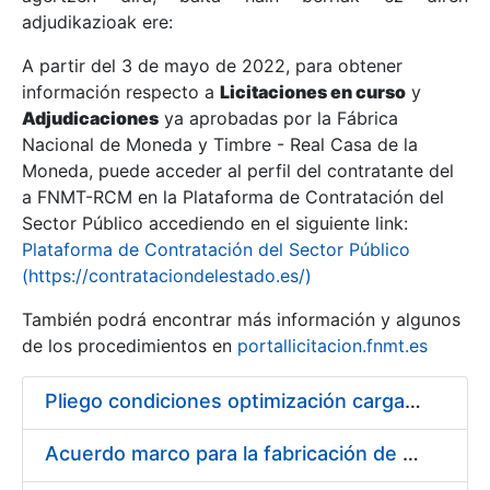
adjudikazioak ere:
A partir del 3 de mayo de 2022, para obtener
Erakutsi/Ezkutatu
información respecto a
Licitaciones en curso
y
Erakutsi/Ezkutatu
Adjudicaciones
ya aprobadas por la Fábrica
Nacional de Moneda y Timbre - Real Casa de la
Erakutsi/Ezkutatu
Moneda, puede acceder al perfil del contratante del
a FNMT-RCM en la Plataforma de Contratación del
Sector Público accediendo en el siguiente link:
Plataforma de Contratación del Sector Público
(https://contrataciondelestado.es/)
También podrá encontrar más información y algunos
de los procedimientos en
portallicitacion.fnmt.es
Pliego condiciones optimización cargas compras firmado
Erakutsi/Ezkutatu
Acuerdo marco para la fabricación de piezas