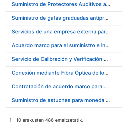
Suministro de Protectores Auditivos a medida para las personas trabajadoras de los Centros de Trabajo de Madrid y Burgos
Suministro de gafas graduadas antiproyecciones para los trabajadores de la FNMT-RCM en los centros de trabajo de Madrid y Burgos
Servicios de una empresa externa para el asesoramiento y resolución de los recursos de alzada que se presentan relacionados con procesos de selección para la FNMT-RCM
Acuerdo marco para el suministro e instalación de persianas, estores y otros complementos
Servicio de Calibración y Verificación Externa de los Equipos de Medición del Servicio de Prevención de la FNMT-RCM
Conexión mediante Fibra Óptica de los Centros de Proceso de Datos (CPDs) de las sedes de la FNMT-RCM de Burgos y Madrid
Contratación de acuerdo marco para el Suministro de Material de Electricidad para la Fábrica Nacional de Moneda y Timbre-Real Casa de la Moneda en su centro de trabajo de Burgos
Suministro de estuches para moneda de 30 €
1 - 10 erakusten 486 emaitzetatik.