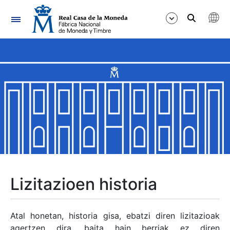
Nabigazioa
Erakutsi/Ezkutatu
Erakutsi/Ezkutatu
Erakutsi/Ezkutatu
Erakutsi/Ezkutatu
Erakutsi/Ezkutatu
Lizitazioen historia
Erakutsi/Ezkutatu
Atal honetan, historia gisa, ebatzi diren lizitazioak
agertzen dira, baita hain berriak ez diren