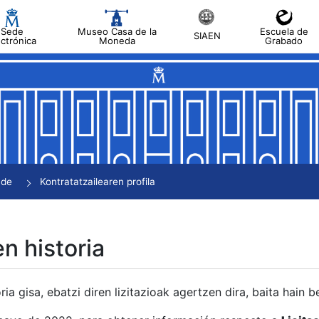
Sede
Museo Casa de la
Escuela de
SIAEN
ectrónica
Moneda
Grabado
tatu
tatu
tatu
tatu
nde
Kontratatzailearen profila
tatu
en historia
ria gisa, ebatzi diren lizitazioak agertzen dira, baita hain 
tu