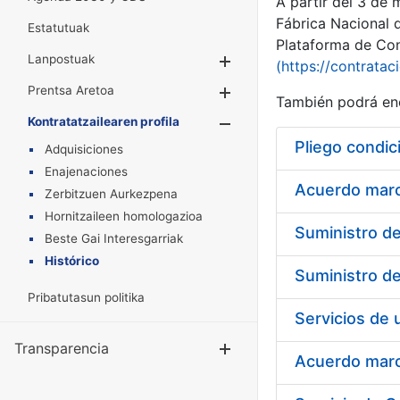
A partir del 3 de
Fábrica Nacional 
Estatutuak
Plataforma de Cont
Lanpostuak
Erakutsi/Ezkuta
(https://contratac
Prentsa Aretoa
Erakutsi/Ezkuta
También podrá enc
Kontratatzailearen profila
Erakutsi/Ezkut
Pliego condic
Adquisiciones
Enajenaciones
Acuerdo marco
Zerbitzuen Aurkezpena
Hornitzaileen homologazioa
Beste Gai Interesgarriak
Histórico
Pribatutasun politika
Transparencia
Erakutsi/Ezku
Acuerdo marco