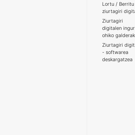
Lortu / Berritu
ziurtagiri digit
Ziurtagiri
digitalen ingu
ohiko galderak
Ziurtagiri digi
- softwarea
deskargatzea