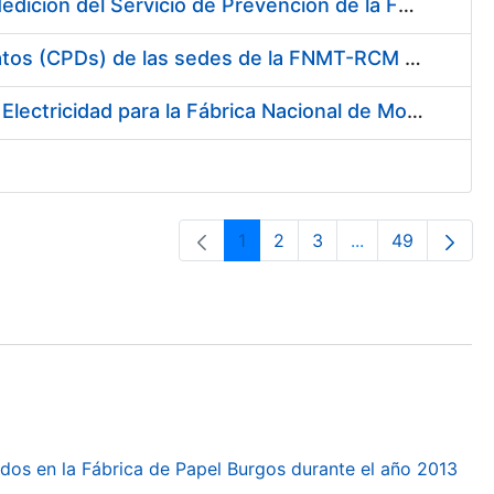
Servicio de Calibración y Verificación Externa de los Equipos de Medición del Servicio de Prevención de la FNMT-RCM
Conexión mediante Fibra Óptica de los Centros de Proceso de Datos (CPDs) de las sedes de la FNMT-RCM de Burgos y Madrid
Contratación de acuerdo marco para el Suministro de Material de Electricidad para la Fábrica Nacional de Moneda y Timbre-Real Casa de la Moneda en su centro de trabajo de Burgos
1
2
3
...
49
Orrialdea
Orrialdea
Orrialdea
Intermediate Pa
Orrialdea
dos en la Fábrica de Papel Burgos durante el año 2013