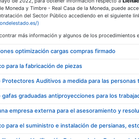
 mayo de 2022, para obtener información respecto a
Licita
de Moneda y Timbre - Real Casa de la Moneda, puede acced
ratación del Sector Público accediendo en el siguiente lin
tu
iondelestado.es/)
tu
ontrar más información y algunos de los procedimientos 
atu
iones optimización cargas compras firmado
 para la fabricación de piezas
tatu
 para el suministro e instalación de persianas, es