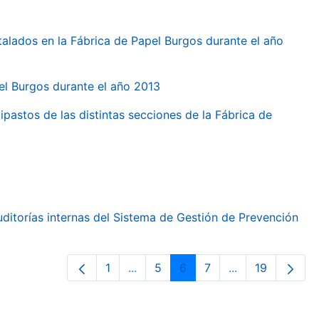
talados en la Fábrica de Papel Burgos durante el año
pel Burgos durante el año 2013
ipastos de las distintas secciones de la Fábrica de
ditorías internas del Sistema de Gestión de Prevención
1
...
5
6
7
...
19
Orrialdea
Intermediate Pages Use TAB to nav
Orrialdea
Orrialdea
Orrialdea
Intermediate Pa
Orrialdea