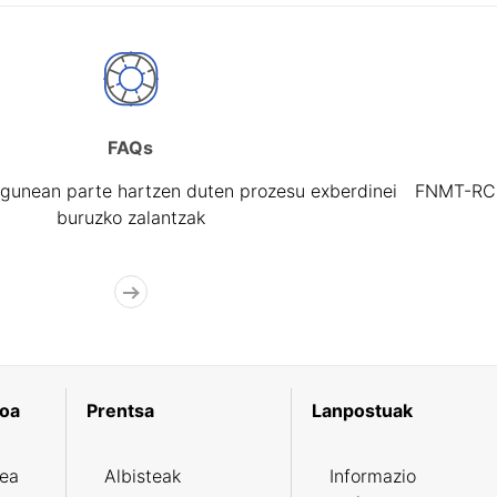
FAQs
gunean parte hartzen duten prozesu exberdinei
FNMT-RCM 
buruzko zalantzak
koa
Prentsa
Lanpostuak
zea
Albisteak
Informazio