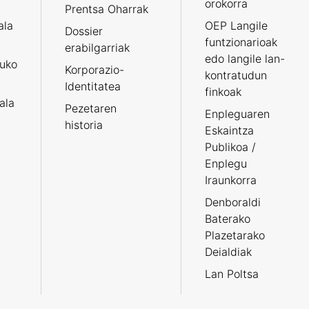
orokorra
Prentsa Oharrak
ala
OEP Langile
Dossier
funtzionarioak
erabilgarriak
edo langile lan-
ruko
Korporazio-
kontratudun
Identitatea
finkoak
tala
Pezetaren
Enpleguaren
historia
Eskaintza
Publikoa /
Enplegu
Iraunkorra
Denboraldi
Baterako
Plazetarako
Deialdiak
Lan Poltsa