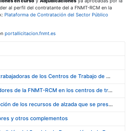
ciones en curso
y
Adjudicaciones
ya aprobadas por la
er al perfil del contratante del a FNMT-RCM en la
k:
Plataforma de Contratación del Sector Público
en
portallicitacion.fnmt.es
Suministro de Protectores Auditivos a medida para las personas trabajadoras de los Centros de Trabajo de Madrid y Burgos
Suministro de gafas graduadas antiproyecciones para los trabajadores de la FNMT-RCM en los centros de trabajo de Madrid y Burgos
Servicios de una empresa externa para el asesoramiento y resolución de los recursos de alzada que se presentan relacionados con procesos de selección para la FNMT-RCM
tores y otros complementos