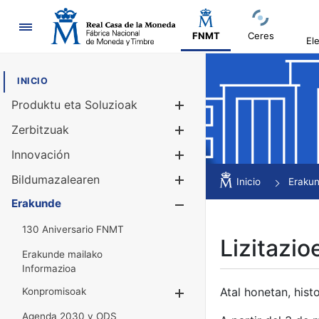
Nabigazioa
FNMT
Ceres
El
INICIO
Produktu eta Soluzioak
Erakutsi/Ezku
Zerbitzuak
Erakutsi/Ezku
Innovación
Erakutsi/Ezku
Bildumazalearen
Erakutsi/Ezku
Inicio
Eraku
Erakunde
Erakutsi/Ezku
130 Aniversario FNMT
Lizitazio
Erakunde mailako
Informazioa
Atal honetan, histo
Konpromisoak
Erakutsi/Ezkuta
Agenda 2030 y ODS