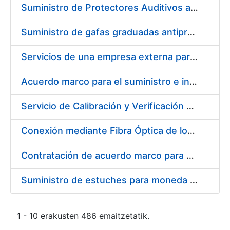
Suministro de Protectores Auditivos a medida para las personas trabajadoras de los Centros de Trabajo de Madrid y Burgos
Suministro de gafas graduadas antiproyecciones para los trabajadores de la FNMT-RCM en los centros de trabajo de Madrid y Burgos
Servicios de una empresa externa para el asesoramiento y resolución de los recursos de alzada que se presentan relacionados con procesos de selección para la FNMT-RCM
Acuerdo marco para el suministro e instalación de persianas, estores y otros complementos
Servicio de Calibración y Verificación Externa de los Equipos de Medición del Servicio de Prevención de la FNMT-RCM
Conexión mediante Fibra Óptica de los Centros de Proceso de Datos (CPDs) de las sedes de la FNMT-RCM de Burgos y Madrid
Contratación de acuerdo marco para el Suministro de Material de Electricidad para la Fábrica Nacional de Moneda y Timbre-Real Casa de la Moneda en su centro de trabajo de Burgos
Suministro de estuches para moneda de 30 €
1 - 10 erakusten 486 emaitzetatik.