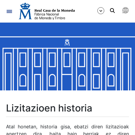
Nabigazioa
Erakutsi/Ezkutatu
Erakutsi/Ezkutatu
Erakutsi/Ezkutatu
Erakutsi/Ezkutatu
Erakutsi/Ezkutatu
Lizitazioen historia
Erakutsi/Ezkutatu
Atal honetan, historia gisa, ebatzi diren lizitazioak
agertzen dira, baita hain berriak ez diren