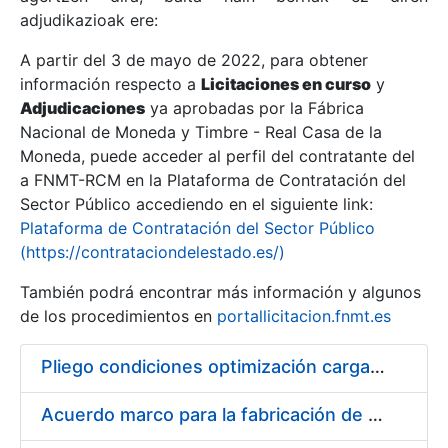
adjudikazioak ere:
A partir del 3 de mayo de 2022, para obtener
Erakutsi/Ezkutatu
información respecto a
Licitaciones en curso
y
Erakutsi/Ezkutatu
Adjudicaciones
ya aprobadas por la Fábrica
Nacional de Moneda y Timbre - Real Casa de la
Erakutsi/Ezkutatu
Moneda, puede acceder al perfil del contratante del
a FNMT-RCM en la Plataforma de Contratación del
Sector Público accediendo en el siguiente link:
Plataforma de Contratación del Sector Público
(https://contrataciondelestado.es/)
También podrá encontrar más información y algunos
de los procedimientos en
portallicitacion.fnmt.es
Pliego condiciones optimización cargas compras firmado
Erakutsi/Ezkutatu
Acuerdo marco para la fabricación de piezas