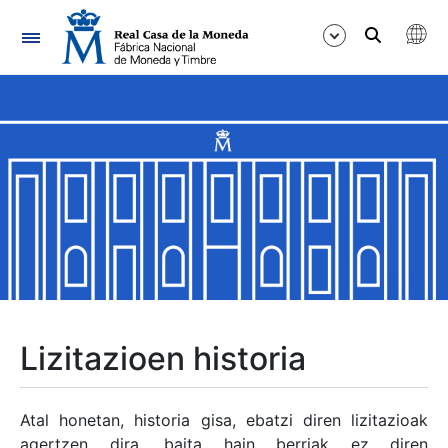
Nabigazioa
Erakutsi/Ezkutatu
Erakutsi/Ezkutatu
Erakutsi/Ezkutatu
Erakutsi/Ezkutatu
Erakutsi/Ezkutatu
Lizitazioen historia
Erakutsi/Ezkutatu
Atal honetan, historia gisa, ebatzi diren lizitazioak
agertzen dira, baita hain berriak ez diren