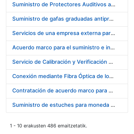
Suministro de Protectores Auditivos a medida para las personas trabajadoras de los Centros de Trabajo de Madrid y Burgos
Suministro de gafas graduadas antiproyecciones para los trabajadores de la FNMT-RCM en los centros de trabajo de Madrid y Burgos
Servicios de una empresa externa para el asesoramiento y resolución de los recursos de alzada que se presentan relacionados con procesos de selección para la FNMT-RCM
Acuerdo marco para el suministro e instalación de persianas, estores y otros complementos
Servicio de Calibración y Verificación Externa de los Equipos de Medición del Servicio de Prevención de la FNMT-RCM
Conexión mediante Fibra Óptica de los Centros de Proceso de Datos (CPDs) de las sedes de la FNMT-RCM de Burgos y Madrid
Contratación de acuerdo marco para el Suministro de Material de Electricidad para la Fábrica Nacional de Moneda y Timbre-Real Casa de la Moneda en su centro de trabajo de Burgos
Suministro de estuches para moneda de 30 €
1 - 10 erakusten 486 emaitzetatik.