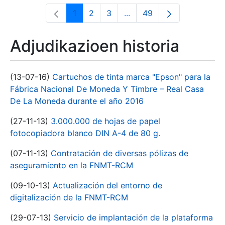
1
2
3
...
49
Orrialdea
Orrialdea
Orrialdea
Intermediate Pages Use T
Orrialdea
Adjudikazioen historia
(13-07-16)
Cartuchos de tinta marca "Epson" para la
Fábrica Nacional De Moneda Y Timbre – Real Casa
De La Moneda durante el año 2016
(27-11-13)
3.000.000 de hojas de papel
fotocopiadora blanco DIN A-4 de 80 g.
(07-11-13)
Contratación de diversas pólizas de
aseguramiento en la FNMT-RCM
(09-10-13)
Actualización del entorno de
digitalización de la FNMT-RCM
(29-07-13)
Servicio de implantación de la plataforma