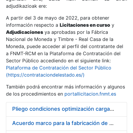
adjudikazioak ere:
A partir del 3 de mayo de 2022, para obtener
Erakutsi/Ezkutatu
información respecto a
Licitaciones en curso
y
Erakutsi/Ezkutatu
Adjudicaciones
ya aprobadas por la Fábrica
Nacional de Moneda y Timbre - Real Casa de la
Erakutsi/Ezkutatu
Moneda, puede acceder al perfil del contratante del
a FNMT-RCM en la Plataforma de Contratación del
Sector Público accediendo en el siguiente link:
Plataforma de Contratación del Sector Público
(https://contrataciondelestado.es/)
También podrá encontrar más información y algunos
de los procedimientos en
portallicitacion.fnmt.es
Pliego condiciones optimización cargas compras firmado
Erakutsi/Ezkutatu
Acuerdo marco para la fabricación de piezas