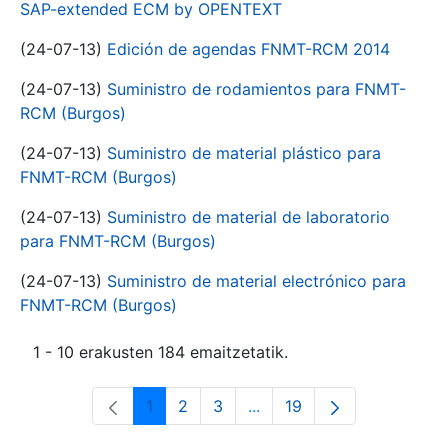
SAP-extended ECM by OPENTEXT
(24-07-13)
Edición de agendas FNMT-RCM 2014
(24-07-13)
Suministro de rodamientos para FNMT-
RCM (Burgos)
(24-07-13)
Suministro de material plástico para
FNMT-RCM (Burgos)
(24-07-13)
Suministro de material de laboratorio
para FNMT-RCM (Burgos)
(24-07-13)
Suministro de material electrónico para
FNMT-RCM (Burgos)
1 - 10 erakusten 184 emaitzetatik.
1
2
3
...
19
Orrialdea
Orrialdea
Orrialdea
Intermediate Pages Use T
Orrialdea