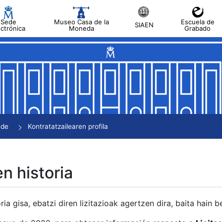
Sede
Museo Casa de la
Escuela de
SIAEN
ectrónica
Moneda
Grabado
tatu
tatu
tatu
tatu
nde
Kontratatzailearen profila
tatu
en historia
ria gisa, ebatzi diren lizitazioak agertzen dira, baita hain 
tu