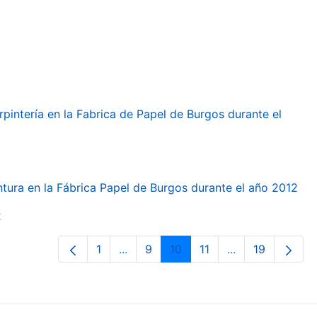
arpintería en la Fabrica de Papel de Burgos durante el
intura en la Fábrica Papel de Burgos durante el año 2012
2
1
...
9
10
11
...
19
Orrialdea
Intermediate Pages Use TAB to navi
Orrialdea
Orrialdea
Orrialdea
Intermediate Pa
Orrialdea