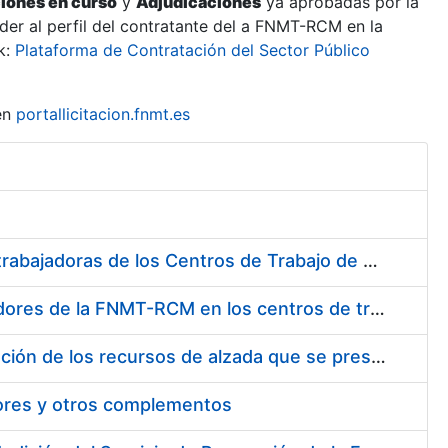
ciones en curso
y
Adjudicaciones
ya aprobadas por la
er al perfil del contratante del a FNMT-RCM en la
k:
Plataforma de Contratación del Sector Público
en
portallicitacion.fnmt.es
Suministro de Protectores Auditivos a medida para las personas trabajadoras de los Centros de Trabajo de Madrid y Burgos
Suministro de gafas graduadas antiproyecciones para los trabajadores de la FNMT-RCM en los centros de trabajo de Madrid y Burgos
Servicios de una empresa externa para el asesoramiento y resolución de los recursos de alzada que se presentan relacionados con procesos de selección para la FNMT-RCM
tores y otros complementos