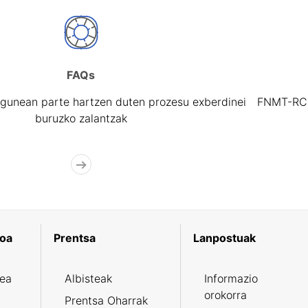
FAQs
gunean parte hartzen duten prozesu exberdinei
FNMT-RCM 
buruzko zalantzak
koa
Prentsa
Lanpostuak
zea
Albisteak
Informazio
orokorra
Prentsa Oharrak