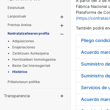
A partir del 3 de
Fábrica Nacional 
Estatutuak
Plataforma de Cont
Lanpostuak
Erakutsi/Ezkuta
(https://contratac
Prentsa Aretoa
Erakutsi/Ezkuta
También podrá enc
Kontratatzailearen profila
Erakutsi/Ezkut
Pliego condic
Adquisiciones
Enajenaciones
Acuerdo marco
Zerbitzuen Aurkezpena
Hornitzaileen homologazioa
Beste Gai Interesgarriak
Histórico
Pribatutasun politika
Transparencia
Erakutsi/Ezku
Acuerdo marco