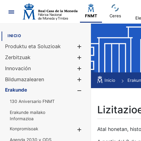
Nabigazioa
FNMT
Ceres
El
INICIO
Produktu eta Soluzioak
Erakutsi/Ezku
Zerbitzuak
Erakutsi/Ezku
Innovación
Erakutsi/Ezku
Bildumazalearen
Erakutsi/Ezku
Inicio
Eraku
Erakunde
Erakutsi/Ezku
130 Aniversario FNMT
Lizitazio
Erakunde mailako
Informazioa
Atal honetan, histo
Konpromisoak
Erakutsi/Ezkuta
Agenda 2030 y ODS