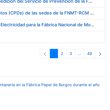
Servicio de Calibración y Verificación Externa de los Equipos de Medición del Servicio de Prevención de la FNMT-RCM
Conexión mediante Fibra Óptica de los Centros de Proceso de Datos (CPDs) de las sedes de la FNMT-RCM de Burgos y Madrid
Contratación de acuerdo marco para el Suministro de Material de Electricidad para la Fábrica Nacional de Moneda y Timbre-Real Casa de la Moneda en su centro de trabajo de Burgos
1
2
3
...
49
Orrialdea
Orrialdea
Orrialdea
Intermediate Pa
Orrialdea
ontanería en la Fábrica Papel de Burgos durante el año