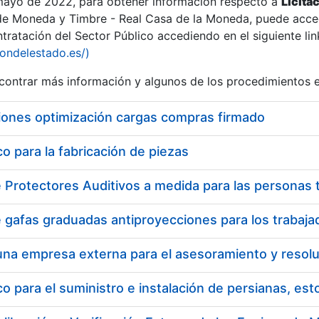
 mayo de 2022, para obtener información respecto a
Licita
de Moneda y Timbre - Real Casa de la Moneda, puede acced
ratación del Sector Público accediendo en el siguiente lin
tu
iondelestado.es/)
tu
ontrar más información y algunos de los procedimientos 
atu
iones optimización cargas compras firmado
 para la fabricación de piezas
tatu
 para el suministro e instalación de persianas, es