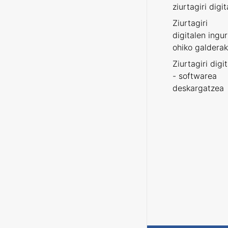
ziurtagiri digit
Ziurtagiri
digitalen ingu
ohiko galderak
Ziurtagiri digi
- softwarea
deskargatzea