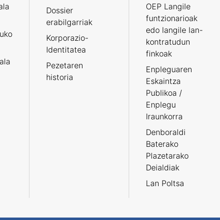
ala
OEP Langile
Dossier
funtzionarioak
erabilgarriak
edo langile lan-
ruko
Korporazio-
kontratudun
Identitatea
finkoak
tala
Pezetaren
Enpleguaren
historia
Eskaintza
Publikoa /
Enplegu
Iraunkorra
Denboraldi
Baterako
Plazetarako
Deialdiak
Lan Poltsa