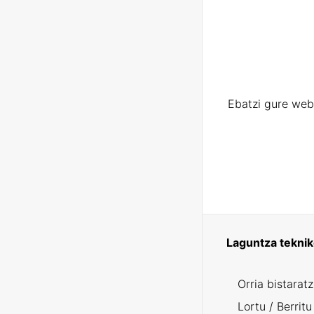
Ebatzi gure web
Laguntza tekni
Orria bistarat
Lortu / Berritu