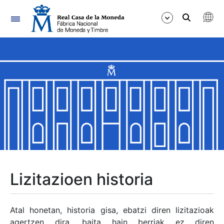
Nabigazioa
Erakutsi/Ezkutatu
Erakutsi/Ezkutatu
Erakutsi/Ezkutatu
Erakutsi/Ezkutatu
Erakutsi/Ezkutatu
Lizitazioen historia
Erakutsi/Ezkutatu
Atal honetan, historia gisa, ebatzi diren lizitazioak
agertzen dira, baita hain berriak ez diren