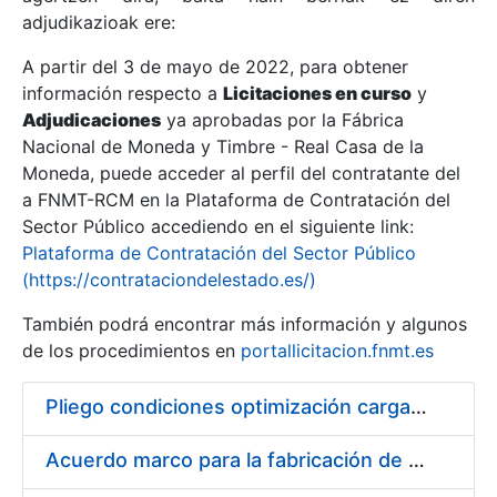
adjudikazioak ere:
A partir del 3 de mayo de 2022, para obtener
Erakutsi/Ezkutatu
información respecto a
Licitaciones en curso
y
Erakutsi/Ezkutatu
Adjudicaciones
ya aprobadas por la Fábrica
Nacional de Moneda y Timbre - Real Casa de la
Erakutsi/Ezkutatu
Moneda, puede acceder al perfil del contratante del
a FNMT-RCM en la Plataforma de Contratación del
Sector Público accediendo en el siguiente link:
Plataforma de Contratación del Sector Público
(https://contrataciondelestado.es/)
También podrá encontrar más información y algunos
de los procedimientos en
portallicitacion.fnmt.es
Pliego condiciones optimización cargas compras firmado
Erakutsi/Ezkutatu
Acuerdo marco para la fabricación de piezas