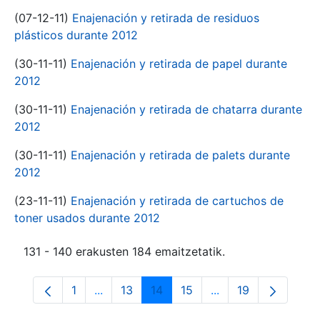
(07-12-11)
Enajenación y retirada de residuos
plásticos durante 2012
(30-11-11)
Enajenación y retirada de papel durante
2012
(30-11-11)
Enajenación y retirada de chatarra durante
2012
(30-11-11)
Enajenación y retirada de palets durante
2012
(23-11-11)
Enajenación y retirada de cartuchos de
toner usados durante 2012
131 - 140 erakusten 184 emaitzetatik.
1
...
13
14
15
...
19
Orrialdea
Intermediate Pages Use TAB to navigate.
Orrialdea
Orrialdea
Orrialdea
Intermediate Pages
Orrialdea