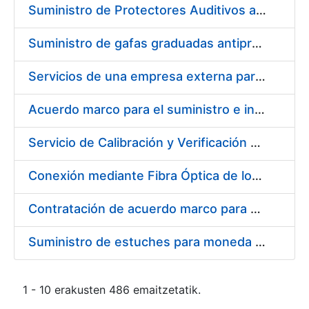
Suministro de Protectores Auditivos a medida para las personas trabajadoras de los Centros de Trabajo de Madrid y Burgos
Suministro de gafas graduadas antiproyecciones para los trabajadores de la FNMT-RCM en los centros de trabajo de Madrid y Burgos
Servicios de una empresa externa para el asesoramiento y resolución de los recursos de alzada que se presentan relacionados con procesos de selección para la FNMT-RCM
Acuerdo marco para el suministro e instalación de persianas, estores y otros complementos
Servicio de Calibración y Verificación Externa de los Equipos de Medición del Servicio de Prevención de la FNMT-RCM
Conexión mediante Fibra Óptica de los Centros de Proceso de Datos (CPDs) de las sedes de la FNMT-RCM de Burgos y Madrid
Contratación de acuerdo marco para el Suministro de Material de Electricidad para la Fábrica Nacional de Moneda y Timbre-Real Casa de la Moneda en su centro de trabajo de Burgos
Suministro de estuches para moneda de 30 €
1 - 10 erakusten 486 emaitzetatik.