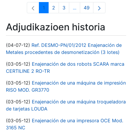
1
2
3
...
49
Orrialdea
Orrialdea
Orrialdea
Intermediate Pages Use T
Orrialdea
Adjudikazioen historia
(04-07-12)
Ref. DESMO-PN/01/2012 Enajenación de
Metales procedentes de desmonetización (3 lotes)
(03-05-12)
Enajenación de dos robots SCARA marca
CERTILINE 2 RO-TR
(03-05-12)
Enajenación de una máquina de impresión
RISO MOD. GR3770
(03-05-12)
Enajenación de una máquina troqueladora
de tarjetas LOUDA
(03-05-12)
Enajenación de una impresora OCE Mod.
3165 NC