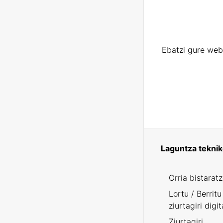
Ebatzi gure web
Laguntza tekni
Orria bistarat
Lortu / Berritu
ziurtagiri digit
Ziurtagiri