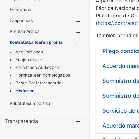
A partir del 3 de
Fábrica Nacional 
Estatutuak
Plataforma de Cont
Lanpostuak
Erakutsi/Ezkuta
(https://contratac
Prentsa Aretoa
Erakutsi/Ezkuta
También podrá enc
Kontratatzailearen profila
Erakutsi/Ezkut
Pliego condic
Adquisiciones
Enajenaciones
Acuerdo marco
Zerbitzuen Aurkezpena
Hornitzaileen homologazioa
Beste Gai Interesgarriak
Histórico
Pribatutasun politika
Transparencia
Erakutsi/Ezku
Acuerdo marco