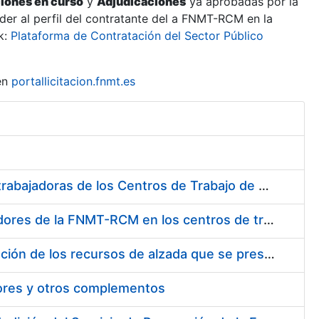
ciones en curso
y
Adjudicaciones
ya aprobadas por la
er al perfil del contratante del a FNMT-RCM en la
k:
Plataforma de Contratación del Sector Público
en
portallicitacion.fnmt.es
Suministro de Protectores Auditivos a medida para las personas trabajadoras de los Centros de Trabajo de Madrid y Burgos
Suministro de gafas graduadas antiproyecciones para los trabajadores de la FNMT-RCM en los centros de trabajo de Madrid y Burgos
Servicios de una empresa externa para el asesoramiento y resolución de los recursos de alzada que se presentan relacionados con procesos de selección para la FNMT-RCM
tores y otros complementos