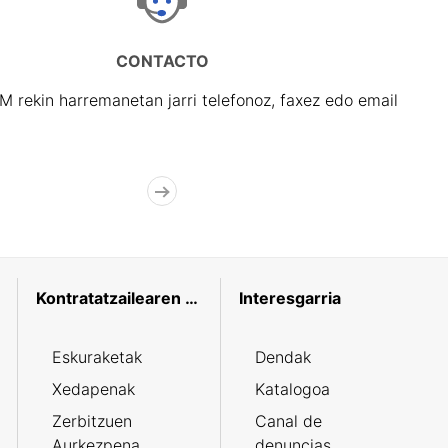
CONTACTO
rekin harremanetan jarri telefonoz, faxez edo email
Kontratatzailearen profila
Interesgarria
Eskuraketak
Dendak
Xedapenak
Katalogoa
Zerbitzuen
Canal de
Aurkezpena
denuncias