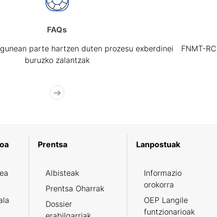
FAQs
gunean parte hartzen duten prozesu exberdinei
FNMT-RCM 
buruzko zalantzak
koa
Prentsa
Lanpostuak
zea
Albisteak
Informazio
orokorra
Prentsa Oharrak
ala
OEP Langile
Dossier
funtzionarioak
erabilgarriak