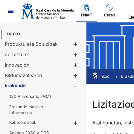
Nabigazioa
FNMT
Ceres
El
INICIO
Produktu eta Soluzioak
Erakutsi/Ezku
Zerbitzuak
Erakutsi/Ezku
Innovación
Erakutsi/Ezku
Bildumazalearen
Erakutsi/Ezku
Inicio
Eraku
Erakunde
Erakutsi/Ezku
130 Aniversario FNMT
Lizitazio
Erakunde mailako
Informazioa
Atal honetan, histo
Konpromisoak
Erakutsi/Ezkuta
Agenda 2030 y ODS