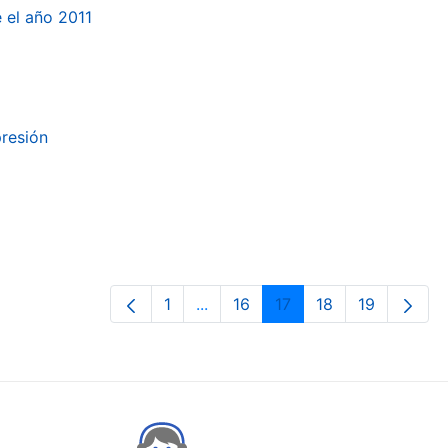
e el año 2011
presión
1
...
16
17
18
19
Orrialdea
Intermediate Pages Use TAB to n
Orrialdea
Orrialdea
Orrialdea
Orrialdea