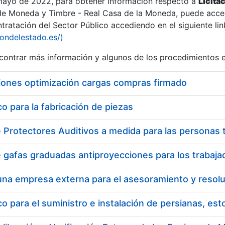
 mayo de 2022, para obtener información respecto a
Licita
de Moneda y Timbre - Real Casa de la Moneda, puede acced
ratación del Sector Público accediendo en el siguiente lin
tu
iondelestado.es/)
tu
ontrar más información y algunos de los procedimientos 
atu
iones optimización cargas compras firmado
 para la fabricación de piezas
tatu
 para el suministro e instalación de persianas, es