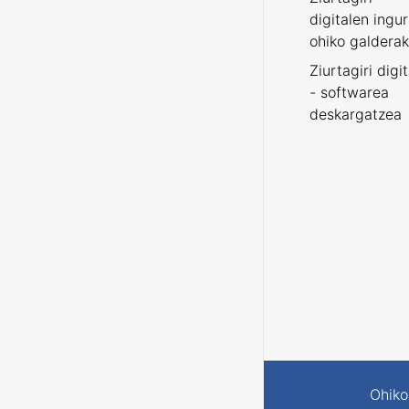
digitalen ingu
ohiko galderak
Ziurtagiri digi
- softwarea
deskargatzea
Ohiko