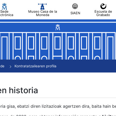
Sede
Museo Casa de la
Escuela de
SIAEN
ectrónica
Moneda
Grabado
tatu
tatu
tatu
tatu
nde
Kontratatzailearen profila
tatu
en historia
ria gisa, ebatzi diren lizitazioak agertzen dira, baita hain 
tu