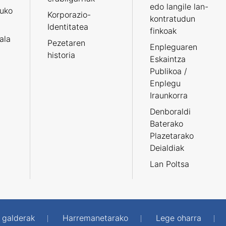
edo langile lan-
ruko
Korporazio-
kontratudun
Identitatea
finkoak
tala
Pezetaren
Enpleguaren
historia
Eskaintza
Publikoa /
Enplegu
Iraunkorra
Denboraldi
Baterako
Plazetarako
Deialdiak
Lan Poltsa
 galderak
Harremanetarako
Lege oharra