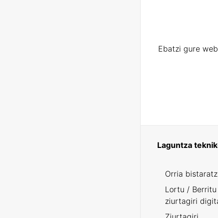
Ebatzi gure web
Laguntza tekni
Orria bistarat
Lortu / Berritu
ziurtagiri digit
Ziurtagiri