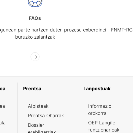
FAQs
gunean parte hartzen duten prozesu exberdinei
FNMT-RCM 
buruzko zalantzak
koa
Prentsa
Lanpostuak
zea
Albisteak
Informazio
orokorra
Prentsa Oharrak
ala
OEP Langile
Dossier
funtzionarioak
erabilgarriak