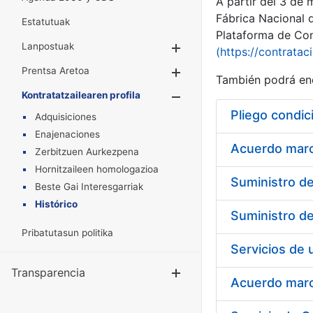
A partir del 3 de
Fábrica Nacional 
Estatutuak
Plataforma de Cont
Lanpostuak
Erakutsi/Ezkuta
(https://contratac
Prentsa Aretoa
Erakutsi/Ezkuta
También podrá enc
Kontratatzailearen profila
Erakutsi/Ezkut
Pliego condic
Adquisiciones
Enajenaciones
Acuerdo marco
Zerbitzuen Aurkezpena
Hornitzaileen homologazioa
Beste Gai Interesgarriak
Histórico
Pribatutasun politika
Transparencia
Erakutsi/Ezku
Acuerdo marco