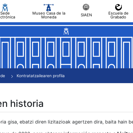
Sede
Museo Casa de la
Escuela de
SIAEN
ectrónica
Moneda
Grabado
tatu
tatu
tatu
tatu
nde
Kontratatzailearen profila
tatu
en historia
ria gisa, ebatzi diren lizitazioak agertzen dira, baita hain 
tu