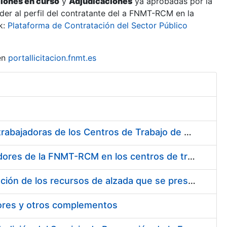
ciones en curso
y
Adjudicaciones
ya aprobadas por la
er al perfil del contratante del a FNMT-RCM en la
k:
Plataforma de Contratación del Sector Público
en
portallicitacion.fnmt.es
Suministro de Protectores Auditivos a medida para las personas trabajadoras de los Centros de Trabajo de Madrid y Burgos
Suministro de gafas graduadas antiproyecciones para los trabajadores de la FNMT-RCM en los centros de trabajo de Madrid y Burgos
Servicios de una empresa externa para el asesoramiento y resolución de los recursos de alzada que se presentan relacionados con procesos de selección para la FNMT-RCM
tores y otros complementos