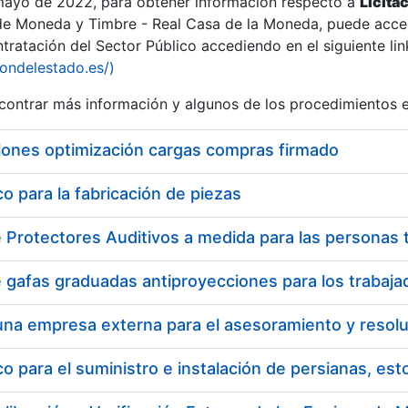
 mayo de 2022, para obtener información respecto a
Licita
de Moneda y Timbre - Real Casa de la Moneda, puede acced
ratación del Sector Público accediendo en el siguiente lin
tu
iondelestado.es/)
tu
ontrar más información y algunos de los procedimientos 
atu
iones optimización cargas compras firmado
 para la fabricación de piezas
tatu
 para el suministro e instalación de persianas, es