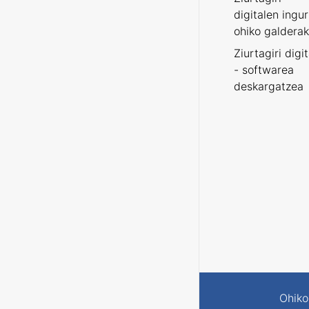
digitalen ingu
ohiko galderak
Ziurtagiri digi
- softwarea
deskargatzea
Ohiko