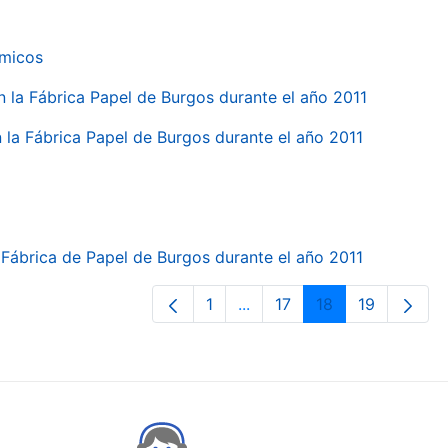
ímicos
en la Fábrica Papel de Burgos durante el año 2011
en la Fábrica Papel de Burgos durante el año 2011
la Fábrica de Papel de Burgos durante el año 2011
1
...
17
18
19
Orrialdea
Intermediate Pages Use TA
Orrialdea
Orrialdea
Orrialdea