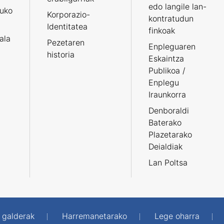
edo langile lan-
ruko
Korporazio-
kontratudun
Identitatea
finkoak
tala
Pezetaren
Enpleguaren
historia
Eskaintza
Publikoa /
Enplegu
Iraunkorra
Denboraldi
Baterako
Plazetarako
Deialdiak
Lan Poltsa
 galderak
Harremanetarako
Lege oharra