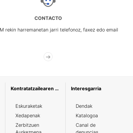
CONTACTO
rekin harremanetan jarri telefonoz, faxez edo email
Kontratatzailearen profila
Interesgarria
Eskuraketak
Dendak
Xedapenak
Katalogoa
Zerbitzuen
Canal de
Aurkezpena
denuncias