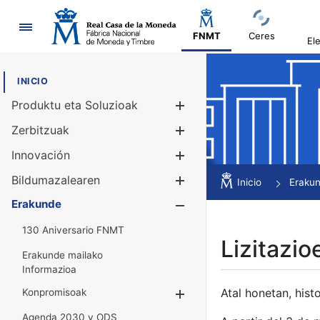
Nabigazioa
FNMT
Ceres
El
INICIO
Produktu eta Soluzioak
Erakutsi/Ezku
Zerbitzuak
Erakutsi/Ezku
Innovación
Erakutsi/Ezku
Bildumazalearen
Erakutsi/Ezku
Inicio
Eraku
Erakunde
Erakutsi/Ezku
130 Aniversario FNMT
Lizitazio
Erakunde mailako
Informazioa
Atal honetan, histo
Konpromisoak
Erakutsi/Ezkuta
Agenda 2030 y ODS