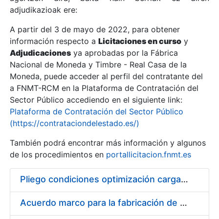
adjudikazioak ere:
A partir del 3 de mayo de 2022, para obtener
Erakutsi/Ezkutatu
información respecto a
Licitaciones en curso
y
Erakutsi/Ezkutatu
Adjudicaciones
ya aprobadas por la Fábrica
Nacional de Moneda y Timbre - Real Casa de la
Erakutsi/Ezkutatu
Moneda, puede acceder al perfil del contratante del
a FNMT-RCM en la Plataforma de Contratación del
Sector Público accediendo en el siguiente link:
Plataforma de Contratación del Sector Público
(https://contrataciondelestado.es/)
También podrá encontrar más información y algunos
de los procedimientos en
portallicitacion.fnmt.es
Pliego condiciones optimización cargas compras firmado
Erakutsi/Ezkutatu
Acuerdo marco para la fabricación de piezas