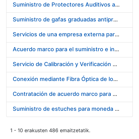
Suministro de Protectores Auditivos a medida para las personas trabajadoras de los Centros de Trabajo de Madrid y Burgos
Suministro de gafas graduadas antiproyecciones para los trabajadores de la FNMT-RCM en los centros de trabajo de Madrid y Burgos
Servicios de una empresa externa para el asesoramiento y resolución de los recursos de alzada que se presentan relacionados con procesos de selección para la FNMT-RCM
Acuerdo marco para el suministro e instalación de persianas, estores y otros complementos
Servicio de Calibración y Verificación Externa de los Equipos de Medición del Servicio de Prevención de la FNMT-RCM
Conexión mediante Fibra Óptica de los Centros de Proceso de Datos (CPDs) de las sedes de la FNMT-RCM de Burgos y Madrid
Contratación de acuerdo marco para el Suministro de Material de Electricidad para la Fábrica Nacional de Moneda y Timbre-Real Casa de la Moneda en su centro de trabajo de Burgos
Suministro de estuches para moneda de 30 €
1 - 10 erakusten 486 emaitzetatik.