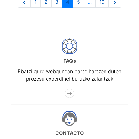
1
2
3
4
5
...
19
Orrialdea
Orrialdea
Orrialdea
Orrialdea
Orrialdea
Intermediate Pages U
Orrialdea
FAQs
Ebatzi gure webgunean parte hartzen duten
prozesu exberdinei buruzko zalantzak
CONTACTO