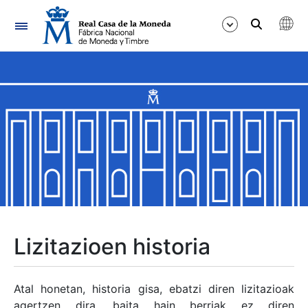
Nabigazioa
Erakutsi/Ezkutatu
Erakutsi/Ezkutatu
Erakutsi/Ezkutatu
Erakutsi/Ezkutatu
Erakutsi/Ezkutatu
Lizitazioen historia
Erakutsi/Ezkutatu
Atal honetan, historia gisa, ebatzi diren lizitazioak
agertzen dira, baita hain berriak ez diren