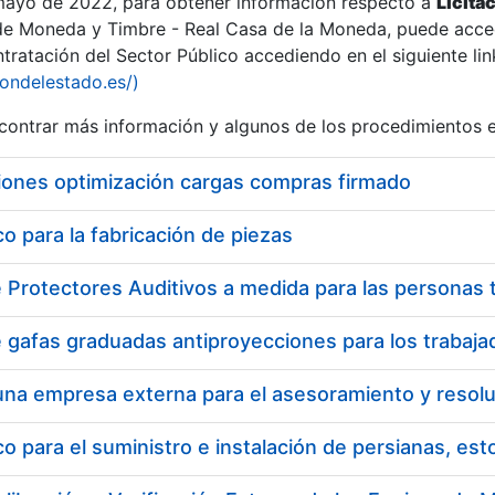
 mayo de 2022, para obtener información respecto a
Licita
de Moneda y Timbre - Real Casa de la Moneda, puede acced
ratación del Sector Público accediendo en el siguiente lin
tu
iondelestado.es/)
tu
ontrar más información y algunos de los procedimientos 
atu
iones optimización cargas compras firmado
 para la fabricación de piezas
tatu
 para el suministro e instalación de persianas, es