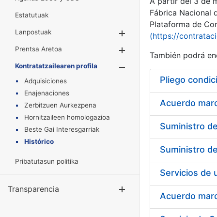
A partir del 3 de
Fábrica Nacional 
Estatutuak
Plataforma de Cont
Lanpostuak
Erakutsi/Ezkuta
(https://contratac
Prentsa Aretoa
Erakutsi/Ezkuta
También podrá enc
Kontratatzailearen profila
Erakutsi/Ezkut
Pliego condic
Adquisiciones
Enajenaciones
Acuerdo marco
Zerbitzuen Aurkezpena
Hornitzaileen homologazioa
Beste Gai Interesgarriak
Histórico
Pribatutasun politika
Transparencia
Erakutsi/Ezku
Acuerdo marco