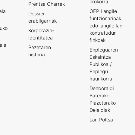
orokorra
Prentsa Oharrak
ala
OEP Langile
Dossier
funtzionarioak
erabilgarriak
edo langile lan-
ruko
Korporazio-
kontratudun
Identitatea
finkoak
tala
Pezetaren
Enpleguaren
historia
Eskaintza
Publikoa /
Enplegu
Iraunkorra
Denboraldi
Baterako
Plazetarako
Deialdiak
Lan Poltsa