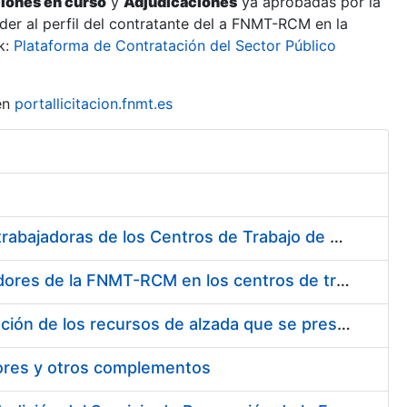
ciones en curso
y
Adjudicaciones
ya aprobadas por la
er al perfil del contratante del a FNMT-RCM en la
k:
Plataforma de Contratación del Sector Público
en
portallicitacion.fnmt.es
Suministro de Protectores Auditivos a medida para las personas trabajadoras de los Centros de Trabajo de Madrid y Burgos
Suministro de gafas graduadas antiproyecciones para los trabajadores de la FNMT-RCM en los centros de trabajo de Madrid y Burgos
Servicios de una empresa externa para el asesoramiento y resolución de los recursos de alzada que se presentan relacionados con procesos de selección para la FNMT-RCM
tores y otros complementos