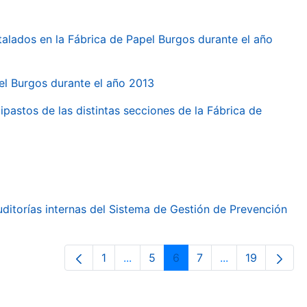
talados en la Fábrica de Papel Burgos durante el año
pel Burgos durante el año 2013
ipastos de las distintas secciones de la Fábrica de
ditorías internas del Sistema de Gestión de Prevención
1
...
5
6
7
...
19
Orrialdea
Intermediate Pages Use TAB to nav
Orrialdea
Orrialdea
Orrialdea
Intermediate Pa
Orrialdea