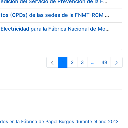
Servicio de Calibración y Verificación Externa de los Equipos de Medición del Servicio de Prevención de la FNMT-RCM
Conexión mediante Fibra Óptica de los Centros de Proceso de Datos (CPDs) de las sedes de la FNMT-RCM de Burgos y Madrid
Contratación de acuerdo marco para el Suministro de Material de Electricidad para la Fábrica Nacional de Moneda y Timbre-Real Casa de la Moneda en su centro de trabajo de Burgos
1
2
3
...
49
Orrialdea
Orrialdea
Orrialdea
Intermediate Pa
Orrialdea
dos en la Fábrica de Papel Burgos durante el año 2013