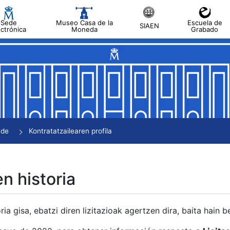
Sede
Museo Casa de la
Escuela de
SIAEN
ectrónica
Moneda
Grabado
tatu
tatu
tatu
tatu
nde
Kontratatzailearen profila
tatu
en historia
ria gisa, ebatzi diren lizitazioak agertzen dira, baita hain 
tu