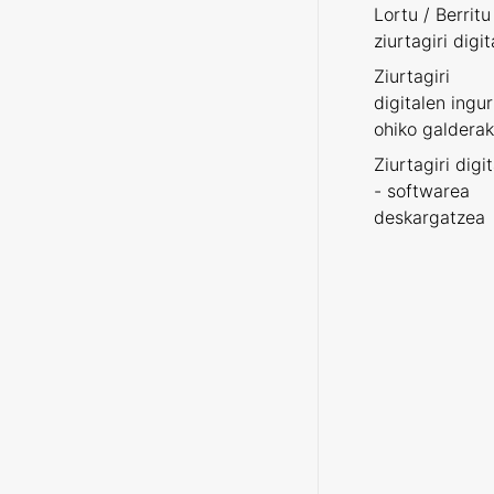
Lortu / Berritu
ziurtagiri digit
Ziurtagiri
digitalen ingu
ohiko galderak
Ziurtagiri digi
- softwarea
deskargatzea