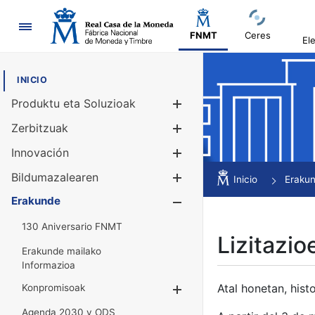
Nabigazioa
FNMT
Ceres
El
INICIO
Produktu eta Soluzioak
Erakutsi/Ezku
Zerbitzuak
Erakutsi/Ezku
Innovación
Erakutsi/Ezku
Bildumazalearen
Erakutsi/Ezku
Inicio
Eraku
Erakunde
Erakutsi/Ezku
130 Aniversario FNMT
Lizitazio
Erakunde mailako
Informazioa
Atal honetan, histo
Konpromisoak
Erakutsi/Ezkuta
Agenda 2030 y ODS