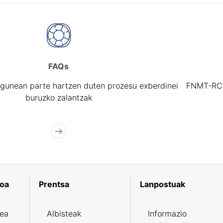
FAQs
gunean parte hartzen duten prozesu exberdinei
FNMT-RCM 
buruzko zalantzak
koa
Prentsa
Lanpostuak
zea
Albisteak
Informazio