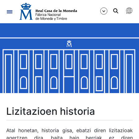
Nabigazioa
Erakutsi/Ezkutatu
Erakutsi/Ezkutatu
Erakutsi/Ezkutatu
Erakutsi/Ezkutatu
Erakutsi/Ezkutatu
Lizitazioen historia
Erakutsi/Ezkutatu
Atal honetan, historia gisa, ebatzi diren lizitazioak
agertzen dira, baita hain berriak ez diren