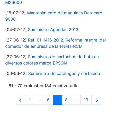
MX6000
(18-07-12)
Mantenimiento de máquinas Datacard
9000
(04-07-12)
Suministro Agendas 2013
(27-06-12)
Ref: 01-1416-2012, Reforma integral del
comedor de empresa de la FNMT-RCM
(27-06-12)
Suministro de cartuchos de tinta en
diversos colores marca EPSON
(06-06-12)
Suministro de catálogos y cartelería
61 - 70 erakusten 184 emaitzetatik.
1
...
6
7
8
...
19
Orrialdea
Intermediate Pages Use TAB to navigat
Orrialdea
Orrialdea
Orrialdea
Intermediate Pages U
Orrialdea