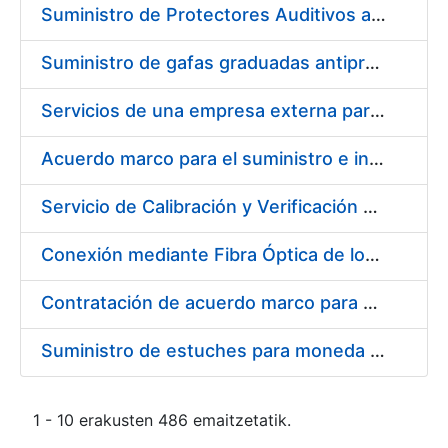
Suministro de Protectores Auditivos a medida para las personas trabajadoras de los Centros de Trabajo de Madrid y Burgos
Suministro de gafas graduadas antiproyecciones para los trabajadores de la FNMT-RCM en los centros de trabajo de Madrid y Burgos
Servicios de una empresa externa para el asesoramiento y resolución de los recursos de alzada que se presentan relacionados con procesos de selección para la FNMT-RCM
Acuerdo marco para el suministro e instalación de persianas, estores y otros complementos
Servicio de Calibración y Verificación Externa de los Equipos de Medición del Servicio de Prevención de la FNMT-RCM
Conexión mediante Fibra Óptica de los Centros de Proceso de Datos (CPDs) de las sedes de la FNMT-RCM de Burgos y Madrid
Contratación de acuerdo marco para el Suministro de Material de Electricidad para la Fábrica Nacional de Moneda y Timbre-Real Casa de la Moneda en su centro de trabajo de Burgos
Suministro de estuches para moneda de 30 €
1 - 10 erakusten 486 emaitzetatik.