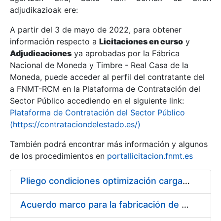
adjudikazioak ere:
A partir del 3 de mayo de 2022, para obtener
Erakutsi/Ezkutatu
información respecto a
Licitaciones en curso
y
Erakutsi/Ezkutatu
Adjudicaciones
ya aprobadas por la Fábrica
Nacional de Moneda y Timbre - Real Casa de la
Erakutsi/Ezkutatu
Moneda, puede acceder al perfil del contratante del
a FNMT-RCM en la Plataforma de Contratación del
Sector Público accediendo en el siguiente link:
Plataforma de Contratación del Sector Público
(https://contrataciondelestado.es/)
También podrá encontrar más información y algunos
de los procedimientos en
portallicitacion.fnmt.es
Pliego condiciones optimización cargas compras firmado
Erakutsi/Ezkutatu
Acuerdo marco para la fabricación de piezas