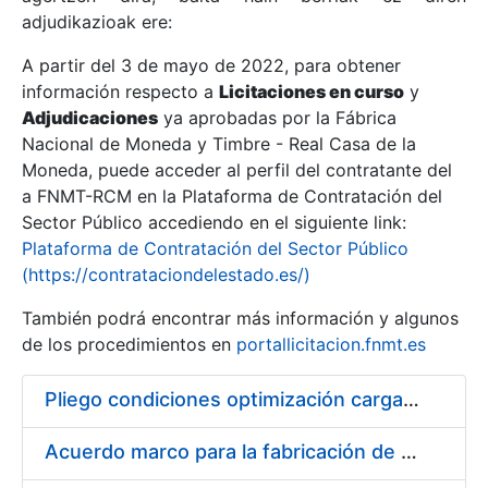
adjudikazioak ere:
A partir del 3 de mayo de 2022, para obtener
Erakutsi/Ezkutatu
información respecto a
Licitaciones en curso
y
Erakutsi/Ezkutatu
Adjudicaciones
ya aprobadas por la Fábrica
Nacional de Moneda y Timbre - Real Casa de la
Erakutsi/Ezkutatu
Moneda, puede acceder al perfil del contratante del
a FNMT-RCM en la Plataforma de Contratación del
Sector Público accediendo en el siguiente link:
Plataforma de Contratación del Sector Público
(https://contrataciondelestado.es/)
También podrá encontrar más información y algunos
de los procedimientos en
portallicitacion.fnmt.es
Pliego condiciones optimización cargas compras firmado
Erakutsi/Ezkutatu
Acuerdo marco para la fabricación de piezas