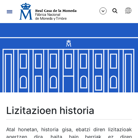
Nabigazioa
Erakutsi/Ezkutatu
Erakutsi/Ezkutatu
Erakutsi/Ezkutatu
Erakutsi/Ezkutatu
Erakutsi/Ezkutatu
Lizitazioen historia
Erakutsi/Ezkutatu
Atal honetan, historia gisa, ebatzi diren lizitazioak
agertzen dira, baita hain berriak ez diren