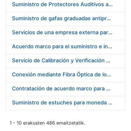
Suministro de Protectores Auditivos a medida para las personas trabajadoras de los Centros de Trabajo de Madrid y Burgos
Suministro de gafas graduadas antiproyecciones para los trabajadores de la FNMT-RCM en los centros de trabajo de Madrid y Burgos
Servicios de una empresa externa para el asesoramiento y resolución de los recursos de alzada que se presentan relacionados con procesos de selección para la FNMT-RCM
Acuerdo marco para el suministro e instalación de persianas, estores y otros complementos
Servicio de Calibración y Verificación Externa de los Equipos de Medición del Servicio de Prevención de la FNMT-RCM
Conexión mediante Fibra Óptica de los Centros de Proceso de Datos (CPDs) de las sedes de la FNMT-RCM de Burgos y Madrid
Contratación de acuerdo marco para el Suministro de Material de Electricidad para la Fábrica Nacional de Moneda y Timbre-Real Casa de la Moneda en su centro de trabajo de Burgos
Suministro de estuches para moneda de 30 €
1 - 10 erakusten 486 emaitzetatik.