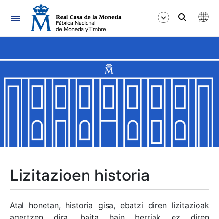
Nabigazioa
Erakutsi/Ezkutatu
Erakutsi/Ezkutatu
Erakutsi/Ezkutatu
Erakutsi/Ezkutatu
Erakutsi/Ezkutatu
Lizitazioen historia
Erakutsi/Ezkutatu
Atal honetan, historia gisa, ebatzi diren lizitazioak
agertzen dira, baita hain berriak ez diren