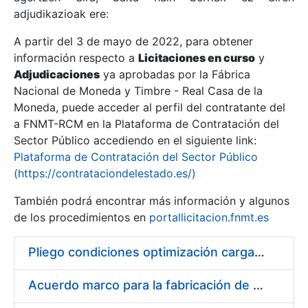
adjudikazioak ere:
A partir del 3 de mayo de 2022, para obtener
Erakutsi/Ezkutatu
información respecto a
Licitaciones en curso
y
Erakutsi/Ezkutatu
Adjudicaciones
ya aprobadas por la Fábrica
Nacional de Moneda y Timbre - Real Casa de la
Erakutsi/Ezkutatu
Moneda, puede acceder al perfil del contratante del
a FNMT-RCM en la Plataforma de Contratación del
Sector Público accediendo en el siguiente link:
Plataforma de Contratación del Sector Público
(https://contrataciondelestado.es/)
También podrá encontrar más información y algunos
de los procedimientos en
portallicitacion.fnmt.es
Pliego condiciones optimización cargas compras firmado
Erakutsi/Ezkutatu
Acuerdo marco para la fabricación de piezas