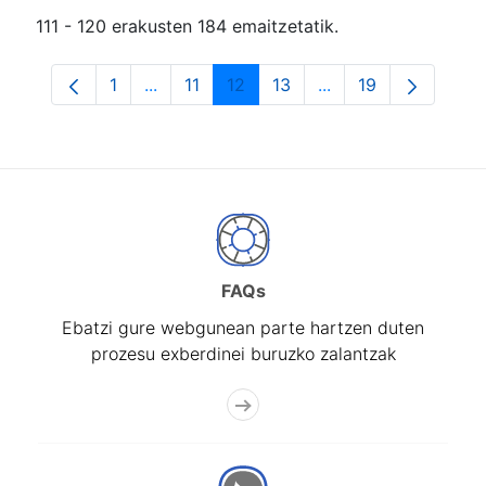
111 - 120 erakusten 184 emaitzetatik.
1
...
11
12
13
...
19
Orrialdea
Intermediate Pages Use TAB to navigate.
Orrialdea
Orrialdea
Orrialdea
Intermediate Pages
Orrialdea
FAQs
Ebatzi gure webgunean parte hartzen duten
prozesu exberdinei buruzko zalantzak