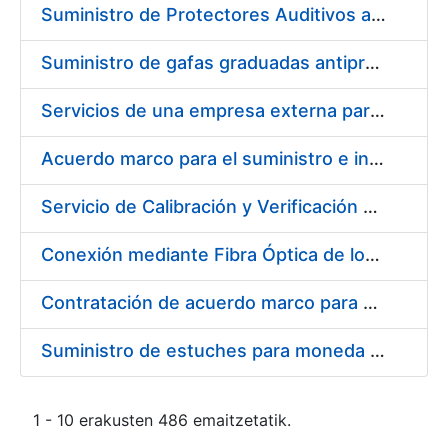
Suministro de Protectores Auditivos a medida para las personas trabajadoras de los Centros de Trabajo de Madrid y Burgos
Suministro de gafas graduadas antiproyecciones para los trabajadores de la FNMT-RCM en los centros de trabajo de Madrid y Burgos
Servicios de una empresa externa para el asesoramiento y resolución de los recursos de alzada que se presentan relacionados con procesos de selección para la FNMT-RCM
Acuerdo marco para el suministro e instalación de persianas, estores y otros complementos
Servicio de Calibración y Verificación Externa de los Equipos de Medición del Servicio de Prevención de la FNMT-RCM
Conexión mediante Fibra Óptica de los Centros de Proceso de Datos (CPDs) de las sedes de la FNMT-RCM de Burgos y Madrid
Contratación de acuerdo marco para el Suministro de Material de Electricidad para la Fábrica Nacional de Moneda y Timbre-Real Casa de la Moneda en su centro de trabajo de Burgos
Suministro de estuches para moneda de 30 €
1 - 10 erakusten 486 emaitzetatik.