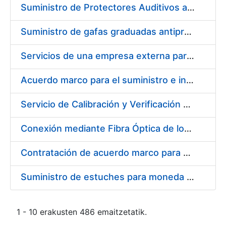
Suministro de Protectores Auditivos a medida para las personas trabajadoras de los Centros de Trabajo de Madrid y Burgos
Suministro de gafas graduadas antiproyecciones para los trabajadores de la FNMT-RCM en los centros de trabajo de Madrid y Burgos
Servicios de una empresa externa para el asesoramiento y resolución de los recursos de alzada que se presentan relacionados con procesos de selección para la FNMT-RCM
Acuerdo marco para el suministro e instalación de persianas, estores y otros complementos
Servicio de Calibración y Verificación Externa de los Equipos de Medición del Servicio de Prevención de la FNMT-RCM
Conexión mediante Fibra Óptica de los Centros de Proceso de Datos (CPDs) de las sedes de la FNMT-RCM de Burgos y Madrid
Contratación de acuerdo marco para el Suministro de Material de Electricidad para la Fábrica Nacional de Moneda y Timbre-Real Casa de la Moneda en su centro de trabajo de Burgos
Suministro de estuches para moneda de 30 €
1 - 10 erakusten 486 emaitzetatik.