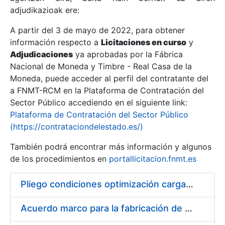
adjudikazioak ere:
A partir del 3 de mayo de 2022, para obtener
Erakutsi/Ezkutatu
información respecto a
Licitaciones en curso
y
Erakutsi/Ezkutatu
Adjudicaciones
ya aprobadas por la Fábrica
Nacional de Moneda y Timbre - Real Casa de la
Erakutsi/Ezkutatu
Moneda, puede acceder al perfil del contratante del
a FNMT-RCM en la Plataforma de Contratación del
Sector Público accediendo en el siguiente link:
Plataforma de Contratación del Sector Público
(https://contrataciondelestado.es/)
También podrá encontrar más información y algunos
de los procedimientos en
portallicitacion.fnmt.es
Pliego condiciones optimización cargas compras firmado
Erakutsi/Ezkutatu
Acuerdo marco para la fabricación de piezas