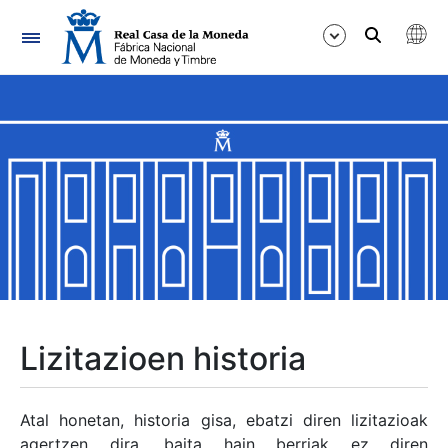
Nabigazioa
Erakutsi/Ezkutatu
Erakutsi/Ezkutatu
Erakutsi/Ezkutatu
Erakutsi/Ezkutatu
Erakutsi/Ezkutatu
Lizitazioen historia
Erakutsi/Ezkutatu
Atal honetan, historia gisa, ebatzi diren lizitazioak
agertzen dira, baita hain berriak ez diren