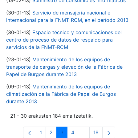
(13-02-13)
Suministro de consumibles informáticos
(30-01-13)
Servicio de mensajería nacional e
internacional para la FNMT-RCM, en el período 2013
(30-01-13)
Espacio técnico y comunicaciones del
centro de proceso de datos de respaldo para
servicios de la FNMT-RCM
(23-01-13)
Mantenimiento de los equipos de
transporte de cargas y elevación de la Fábrica de
Papel de Burgos durante 2013
(09-01-13)
Mantenimiento de los equipos de
climatización de la Fábrica de Papel de Burgos
durante 2013
21 - 30 erakusten 184 emaitzetatik.
1
2
3
4
...
19
Orrialdea
Orrialdea
Orrialdea
Orrialdea
Intermediate Pages Use
Orrialdea