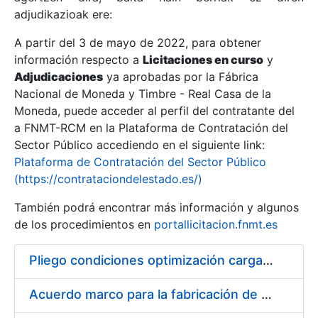
adjudikazioak ere:
A partir del 3 de mayo de 2022, para obtener
Erakutsi/Ezkutatu
información respecto a
Licitaciones en curso
y
Erakutsi/Ezkutatu
Adjudicaciones
ya aprobadas por la Fábrica
Nacional de Moneda y Timbre - Real Casa de la
Erakutsi/Ezkutatu
Moneda, puede acceder al perfil del contratante del
a FNMT-RCM en la Plataforma de Contratación del
Sector Público accediendo en el siguiente link:
Plataforma de Contratación del Sector Público
(https://contrataciondelestado.es/)
También podrá encontrar más información y algunos
de los procedimientos en
portallicitacion.fnmt.es
Pliego condiciones optimización cargas compras firmado
Erakutsi/Ezkutatu
Acuerdo marco para la fabricación de piezas