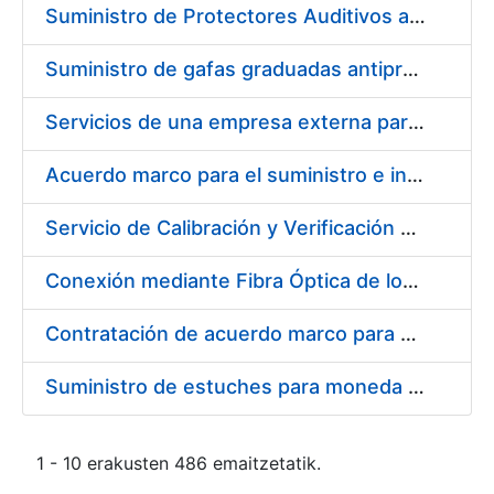
Suministro de Protectores Auditivos a medida para las personas trabajadoras de los Centros de Trabajo de Madrid y Burgos
Suministro de gafas graduadas antiproyecciones para los trabajadores de la FNMT-RCM en los centros de trabajo de Madrid y Burgos
Servicios de una empresa externa para el asesoramiento y resolución de los recursos de alzada que se presentan relacionados con procesos de selección para la FNMT-RCM
Acuerdo marco para el suministro e instalación de persianas, estores y otros complementos
Servicio de Calibración y Verificación Externa de los Equipos de Medición del Servicio de Prevención de la FNMT-RCM
Conexión mediante Fibra Óptica de los Centros de Proceso de Datos (CPDs) de las sedes de la FNMT-RCM de Burgos y Madrid
Contratación de acuerdo marco para el Suministro de Material de Electricidad para la Fábrica Nacional de Moneda y Timbre-Real Casa de la Moneda en su centro de trabajo de Burgos
Suministro de estuches para moneda de 30 €
1 - 10 erakusten 486 emaitzetatik.