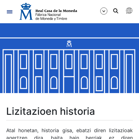
Nabigazioa
Erakutsi/Ezkutatu
Erakutsi/Ezkutatu
Erakutsi/Ezkutatu
Erakutsi/Ezkutatu
Erakutsi/Ezkutatu
Lizitazioen historia
Erakutsi/Ezkutatu
Atal honetan, historia gisa, ebatzi diren lizitazioak
agertzen dira, baita hain berriak ez diren