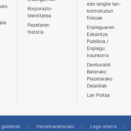
edo langile lan-
ruko
Korporazio-
kontratudun
Identitatea
finkoak
tala
Pezetaren
Enpleguaren
historia
Eskaintza
Publikoa /
Enplegu
Iraunkorra
Denboraldi
Baterako
Plazetarako
Deialdiak
Lan Poltsa
 galderak
Harremanetarako
Lege oharra