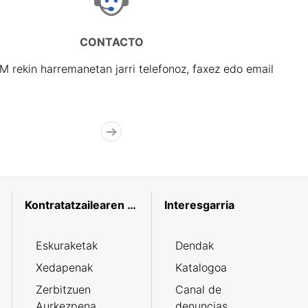
CONTACTO
rekin harremanetan jarri telefonoz, faxez edo email
Kontratatzailearen profila
Interesgarria
Eskuraketak
Dendak
Xedapenak
Katalogoa
Zerbitzuen
Canal de
Aurkezpena
denuncias