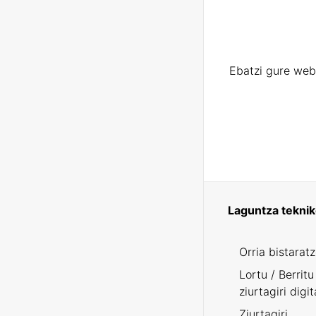
Ebatzi gure web
Laguntza tekni
Orria bistarat
Lortu / Berritu
ziurtagiri digit
Ziurtagiri