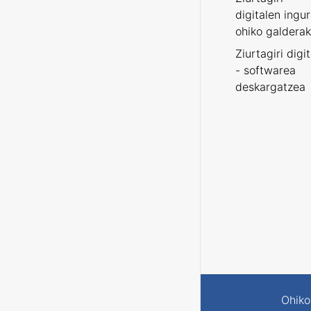
digitalen ingu
ohiko galderak
Ziurtagiri digi
- softwarea
deskargatzea
Ohiko