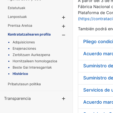
A partir del 3 de
Fábrica Nacional 
Estatutuak
Plataforma de Cont
Lanpostuak
Erakutsi/Ezkuta
(https://contratac
Prentsa Aretoa
Erakutsi/Ezkuta
También podrá enc
Kontratatzailearen profila
Erakutsi/Ezkut
Pliego condic
Adquisiciones
Enajenaciones
Acuerdo marco
Zerbitzuen Aurkezpena
Hornitzaileen homologazioa
Beste Gai Interesgarriak
Histórico
Pribatutasun politika
Transparencia
Erakutsi/Ezku
Acuerdo marco