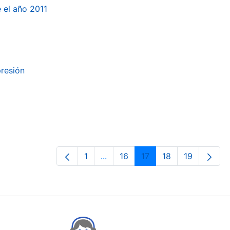
e el año 2011
presión
1
...
16
17
18
19
Orrialdea
Intermediate Pages Use TAB to n
Orrialdea
Orrialdea
Orrialdea
Orrialdea