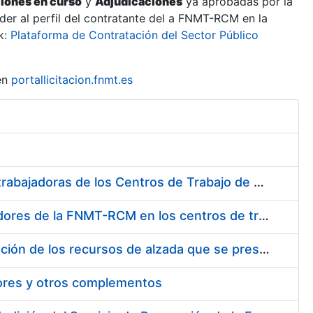
ciones en curso
y
Adjudicaciones
ya aprobadas por la
er al perfil del contratante del a FNMT-RCM en la
k:
Plataforma de Contratación del Sector Público
en
portallicitacion.fnmt.es
Suministro de Protectores Auditivos a medida para las personas trabajadoras de los Centros de Trabajo de Madrid y Burgos
Suministro de gafas graduadas antiproyecciones para los trabajadores de la FNMT-RCM en los centros de trabajo de Madrid y Burgos
Servicios de una empresa externa para el asesoramiento y resolución de los recursos de alzada que se presentan relacionados con procesos de selección para la FNMT-RCM
tores y otros complementos