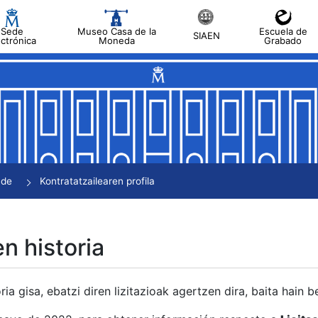
Sede
Museo Casa de la
Escuela de
SIAEN
ectrónica
Moneda
Grabado
tatu
tatu
tatu
tatu
nde
Kontratatzailearen profila
tatu
en historia
ria gisa, ebatzi diren lizitazioak agertzen dira, baita hain 
tu