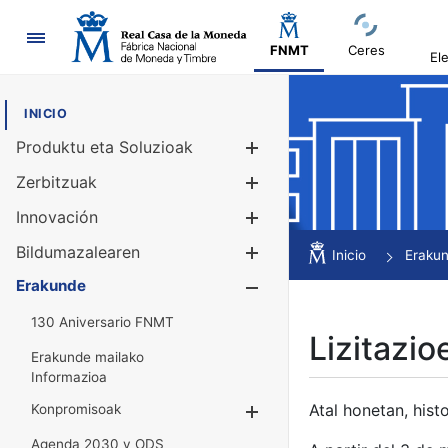
Nabigazioa
FNMT
Ceres
El
INICIO
Produktu eta Soluzioak
Erakutsi/Ezku
Zerbitzuak
Erakutsi/Ezku
Innovación
Erakutsi/Ezku
Bildumazalearen
Erakutsi/Ezku
Inicio
Eraku
Erakunde
Erakutsi/Ezku
130 Aniversario FNMT
Lizitazio
Erakunde mailako
Informazioa
Atal honetan, histo
Konpromisoak
Erakutsi/Ezkuta
Agenda 2030 y ODS