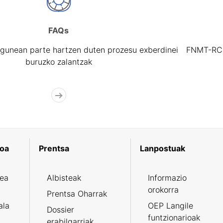
FAQs
gunean parte hartzen duten prozesu exberdinei
FNMT-RCM 
buruzko zalantzak
koa
Prentsa
Lanpostuak
zea
Albisteak
Informazio
orokorra
Prentsa Oharrak
ala
OEP Langile
Dossier
funtzionarioak
erabilgarriak