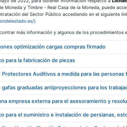
 mayo de 2022, para obtener información respecto a
Licita
de Moneda y Timbre - Real Casa de la Moneda, puede acced
ratación del Sector Público accediendo en el siguiente lin
tu
iondelestado.es/)
tu
ontrar más información y algunos de los procedimientos 
atu
iones optimización cargas compras firmado
 para la fabricación de piezas
tatu
 para el suministro e instalación de persianas, es